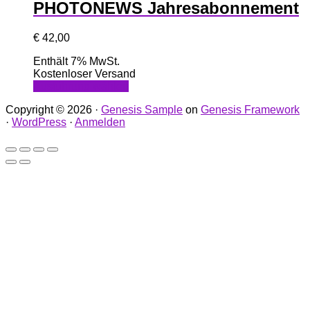
PHOTONEWS Jahresabonnement
€
42,00
Enthält 7% MwSt.
Kostenloser Versand
Dieses
Ausführung wählen
Produkt
Copyright © 2026 ·
Genesis Sample
on
Genesis Framework
weist
·
WordPress
·
Anmelden
mehrere
Varianten
auf.
Die
Optionen
können
auf
der
Produktseite
gewählt
werden