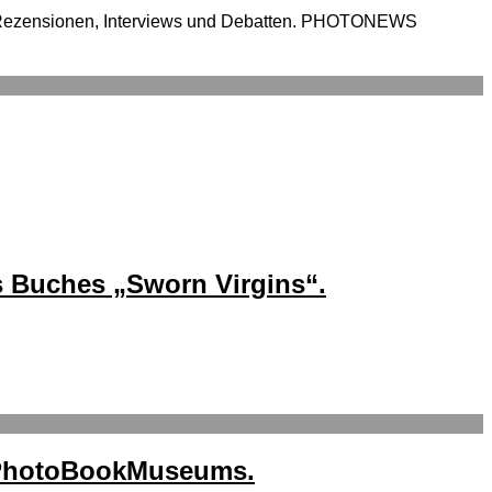
 Rezensionen, Interviews und Debatten. PHOTONEWS
s Buches „Sworn Virgins“.
s PhotoBookMuseums.