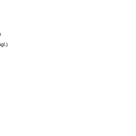
m
gl.)