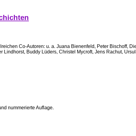
chichten
lreichen Co-Autoren: u. a. Juana Bienenfeld, Peter Bischoff, Di
er Lindhorst, Buddy Lüders, Christel Mycroft, Jens Rachut, Urs
und nummerierte Auflage.