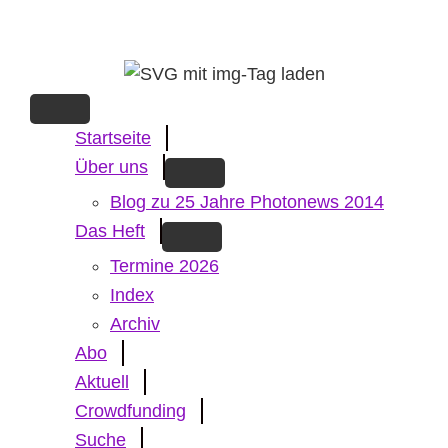
Skip
to
main
content
Startseite
Über uns
Blog zu 25 Jahre Photonews 2014
Das Heft
Termine 2026
Index
Archiv
Abo
Aktuell
Crowdfunding
Suche