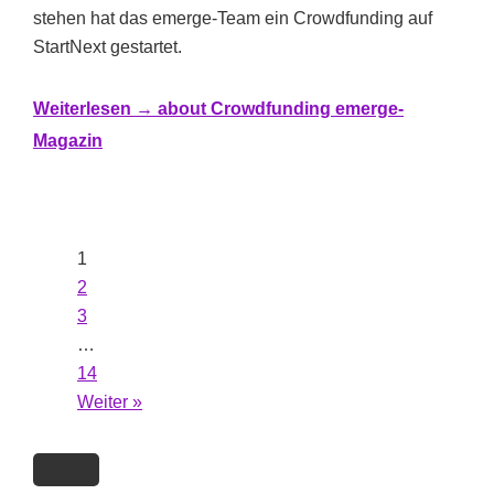
stehen hat das emerge-Team ein Crowdfunding auf
StartNext gestartet.
Weiterlesen →
about Crowdfunding emerge-
Magazin
1
2
3
…
14
Weiter »