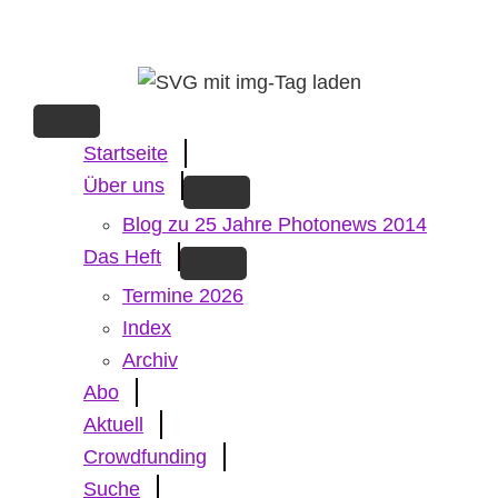
Skip
to
main
content
Startseite
Über uns
Blog zu 25 Jahre Photonews 2014
Das Heft
Termine 2026
Index
Archiv
Abo
Aktuell
Crowdfunding
Suche