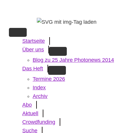
Skip
to
main
content
Startseite
Über uns
Blog zu 25 Jahre Photonews 2014
Das Heft
Termine 2026
Index
Archiv
Abo
Aktuell
Crowdfunding
Suche