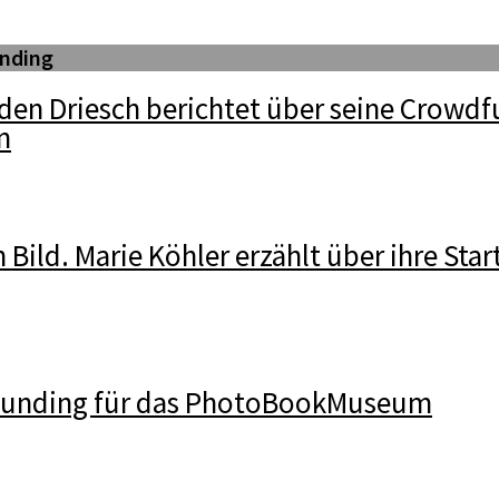
nding
den Driesch berichtet über seine Crowdf
n
n Bild. Marie Köhler erzählt über ihre Star
funding für das PhotoBookMuseum