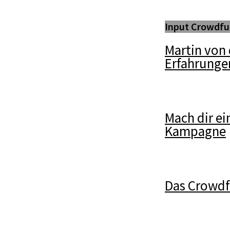
Input Crowdfu
Martin von 
Erfahrunge
Mach dir ei
Kampagne
Das Crowd