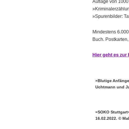
Auflage von 1000 
»Kriminalerzählu
»Spurenbilder: T
Mindestens 6.000 
Buch. Postkarten,
Hi
er g
eht es zu
»Blutige Anfänger
Uchtmann und Ja
»SOKO Stuttgart«
16.02.2022. © Ma