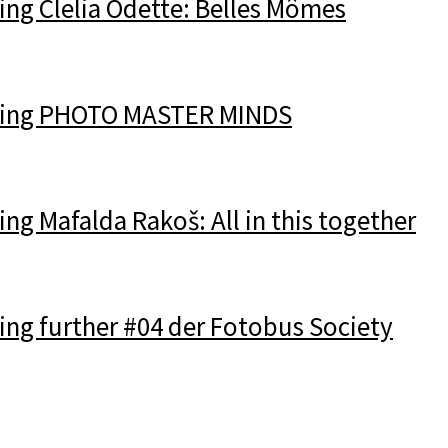
ng Clelia Odette: Belles Mômes
ing PHOTO MASTER MINDS
g Mafalda Rakoš: All in this together
ng further #04 der Fotobus Society