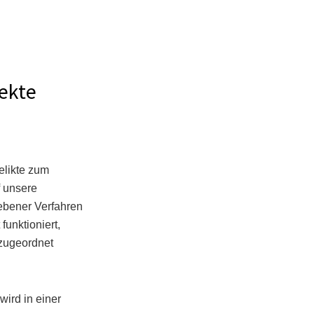
ekte
elikte zum
f unsere
ebener Verfahren
funktioniert,
 zugeordnet
ird in einer