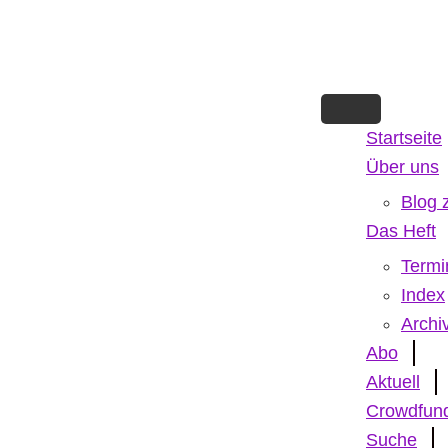
Skip
to
main
content
Startseite
Über uns
Blog 
Das Heft
Termi
Index
Archi
Abo
Aktuell
Crowdfun
Suche