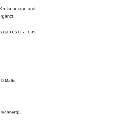
 Kretschmann und
rgänzt.
 gab es u. a. das
. © Malte
(Hochberg),