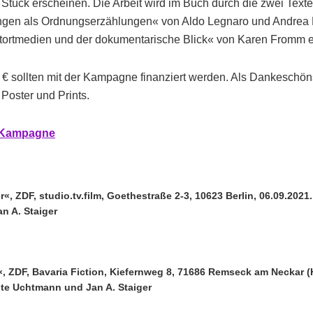
Stück erscheinen. Die Arbeit wird im Buch durch die zwei Texte
ngen als Ordnungserzählungen« von Aldo Legnaro und Andrea
atortmedien und der dokumentarische Blick« von Karen Fromm e
€ sollten mit der Kampagne finanziert werden. Als Dankeschöns
 Poster und Prints.
r Kampagne
«, ZDF, studio.tv.film, Goethestraße 2-3, 10623 Berlin, 06.09.2021
n A. Staiger
, ZDF, Bavaria Fiction, Kiefernweg 8, 71686 Remseck am Neckar 
lte Uchtmann und Jan A. Staiger