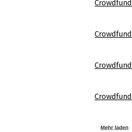
Crowdfundi
Crowdfund
Crowdfundin
Crowdfundi
Mehr laden