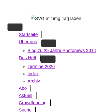
Skip
to
main
content
Startseite
Über uns
Blog zu 25 Jahre Photonews 2014
Das Heft
Termine 2026
Index
Archiv
Abo
Aktuell
Crowdfunding
Suche