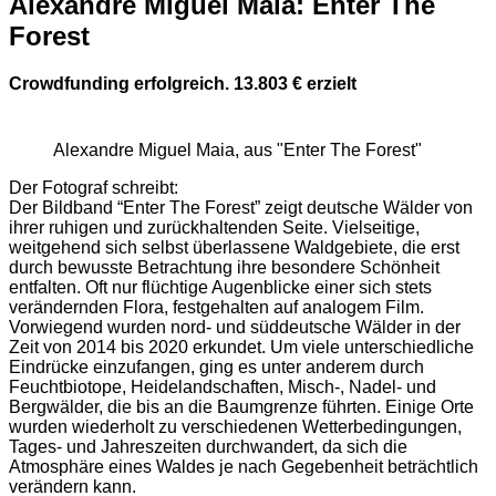
Alexandre Miguel Maia: Enter The
Forest
Crowdfunding erfolgreich. 13.803 € erzielt
Alexandre Miguel Maia, aus "Enter The Forest"
Der Fotograf schreibt:
Der Bildband “Enter The Forest” zeigt deutsche Wälder von
ihrer ruhigen und zurückhaltenden Seite. Vielseitige,
weitgehend sich selbst überlassene Waldgebiete, die erst
durch bewusste Betrachtung ihre besondere Schönheit
entfalten. Oft nur flüchtige Augenblicke einer sich stets
verändernden Flora, festgehalten auf analogem Film.
Vorwiegend wurden nord- und süddeutsche Wälder in der
Zeit von 2014 bis 2020 erkundet. Um viele unterschiedliche
Eindrücke einzufangen, ging es unter anderem durch
Feuchtbiotope, Heidelandschaften, Misch-, Nadel- und
Bergwälder, die bis an die Baumgrenze führten. Einige Orte
wurden wiederholt zu verschiedenen Wetterbedingungen,
Tages- und Jahreszeiten durchwandert, da sich die
Atmosphäre eines Waldes je nach Gegebenheit beträchtlich
verändern kann.