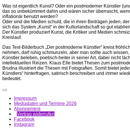
Menge
Was ist eigentlich Kunst? Oder ein postmoderner Künstler (un
das so ­unbekümmert dahin und wären sicher überrascht, wenn
inflationär ­benutzt werden?
Oder sind die Medien schuld, die in ihren Beiträgen jeden, der 
sich das System „Kunst“ in der Kulturlandschaft so gut etabliert
Der Künstler produziert Kunst, die Kritiker und Medien schmüc
Kreislauf.
Das Text-Bilderbuch „Der postmoderne Künstler“ kreist fröhlic
nehmen, darf ruhig schmunzeln, aber man sollte auch ­wissen,
Künstler beleben, poetisch-heiter in seiner Art, dabei nicht 
intellektuellen Reizen. Klaus Elle bietet Thesen zum postmod
Brudna illustriert die Thesen mit ­Fotografien. Somit bietet j
Künstlers“ hinterfragen, satirisch ­beschreiben und immer wiede
bedeutet.
Impressum
Mediadaten und Termine 2026
Abonnement
Vertrag widerrufen
Facebook
Instagram