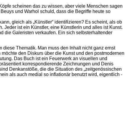
 Köpfe scheinen das zu wissen, aber viele Menschen ­sagen
 Beuys und Warhol schuld, dass die Begriffe heute so
nn, gleich als „Künstler“ identifizieren? Es scheint, als ob
. Jeder ist ein Künstler, eine Künstlerin und alles ist Kunst.
 die Galeristen verkaufen. Ein sich selbsterhaltender
 um diese Thematik. Man muss den Inhalt nicht ganz ernst
uch möchte den Diskurs über die Kunst und den postmodernen
eutung. Das Buch ist ein Feuerwerk an ­visuellen und
n präsentiert korrespondierende Zeichnungen und Denis
 sind Denkanstöße, die die ­Situation des „zeitgenössischen
in als auch medial so inflationär benutzt wird, eigentlich ­