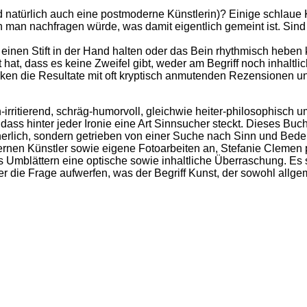
d natürlich auch eine postmoderne Künstlerin)? Einige schlaue
 man nachfragen würde, was damit eigentlich gemeint ist. Sind
einen Stift in der Hand halten oder das Bein rhythmisch heben ka
 hat, dass es keine Zweifel gibt, weder am Begriff noch inhaltlich
ken die Resultate mit oft kryptisch anmutenden Rezensionen und
h-irritierend, schräg-humorvoll, gleichwie heiter-philosophisch
 dass hinter jeder Ironie eine Art Sinnsucher steckt. Dieses B
lächerlich, sondern getrieben von einer Suche nach Sinn und Bed
ernen Künstler sowie ­eigene Fotoarbeiten an, Stefanie ­Cleme
edes Umblättern eine optische sowie inhaltliche Überraschung. Es
r die Frage aufwerfen, was der Begriff Kunst, der sowohl allgeme