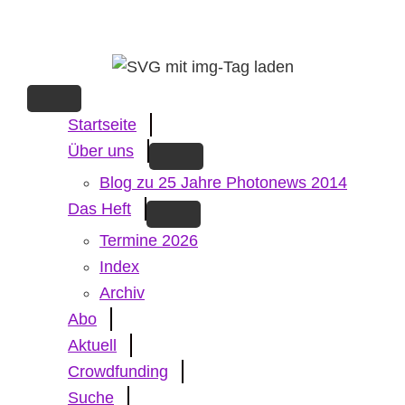
Skip
to
main
content
Startseite
Über uns
Blog zu 25 Jahre Photonews 2014
Das Heft
Termine 2026
Index
Archiv
Abo
Aktuell
Crowdfunding
Suche