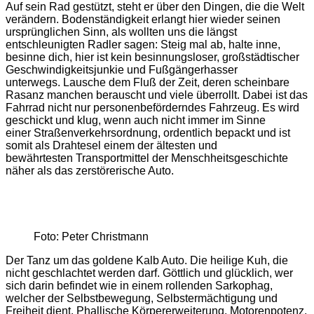
Auf sein Rad gestützt, steht er über den Dingen, die die Welt
verändern. Bodenständigkeit erlangt hier wieder seinen
ursprünglichen Sinn, als wollten uns die längst
entschleunigten Radler sagen: Steig mal ab, halte inne,
besinne dich, hier ist kein besinnungsloser, großstädtischer
Geschwindigkeitsjunkie und Fußgängerhasser
unterwegs. Lausche dem Fluß der Zeit, deren scheinbare
Rasanz manchen berauscht und viele überrollt. Dabei ist das
Fahrrad nicht nur personenbeförderndes Fahrzeug. Es wird
geschickt und klug, wenn auch nicht immer im Sinne
einer Straßenverkehrsordnung, ordentlich bepackt und ist
somit als Drahtesel einem der ältesten und
bewährtesten Transportmittel der Menschheitsgeschichte
näher als das zerstörerische Auto.
Foto: Peter Christmann
Der Tanz um das goldene Kalb Auto. Die heilige Kuh, die
nicht geschlachtet werden darf. Göttlich und glücklich, wer
sich darin befindet wie in einem rollenden Sarkophag,
welcher der Selbstbewegung, Selbstermächtigung und
Freiheit dient. Phallische Körpererweiterung, Motorenpotenz,