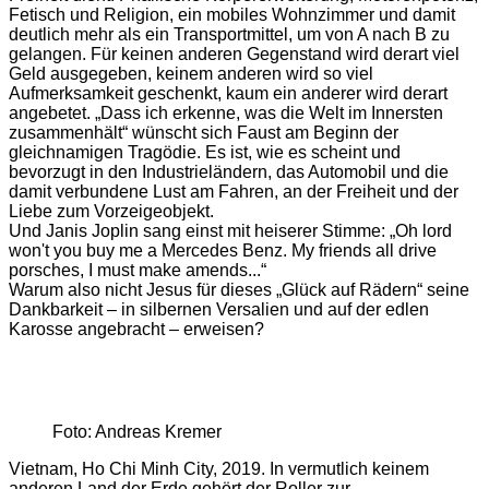
Fetisch und Religion, ein mobiles Wohnzimmer und damit
deutlich mehr als ein Transportmittel, um von A nach B zu
gelangen. Für keinen anderen Gegenstand wird derart viel
Geld ausgegeben, keinem anderen wird so viel
Aufmerksamkeit geschenkt, kaum ein anderer wird derart
angebetet. „Dass ich erkenne, was die Welt im Innersten
zusammenhält“ wünscht sich Faust am Beginn der
gleichnamigen Tragödie. Es ist, wie es scheint und
bevorzugt in den Industrieländern, das Automobil und die
damit verbundene Lust am Fahren, an der Freiheit und der
Liebe zum Vorzeigeobjekt.
Und Janis Joplin sang einst mit heiserer Stimme: „Oh lord
won't you buy me a Mercedes Benz. My friends all drive
porsches, I must make amends...“
Warum also nicht Jesus für dieses „Glück auf Rädern“ seine
Dankbarkeit – in silbernen Versalien und auf der edlen
Karosse angebracht – erweisen?
Foto: Andreas Kremer
Vietnam, Ho Chi Minh City, 2019. In vermutlich keinem
anderen Land der Erde gehört der Roller zur