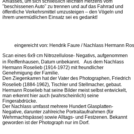
Anlasses, um sich schließlich leichten Herzens vom
"beschissenen Auto" zu trennen und auf das Fahrrad und
öffentliche Verkehrsmittel umzusteigen – den Vögeln und
ihrem unermüdlichen Einsatz sei es gedankt!
eingereicht von: Hendrik Faure / Nachlass Hermann Ros
Scan eines 6x9 cm Nitrozellulose- Negativs, aufgenommen
in Reiffenhausen, Datum unbekannt. Aus dem Nachlass
Hermann Roselieb (1914-1972) mit freundlicher
Genehmigung der Familie.
Den Ziegenkarren hat der Vater des Photographen, Friedrich
Roselieb (1884-1962), Tischler und Stellmacher, gebaut.
Hermann Roselieb hat seine Bilder meist selbst entwickelt,
man erkennt hier auch (wahrscheinlich) seine
Fingerabdrücke.
Der Nachlass umfasst mehrere Hundert Glasplatten-
Negative, darunter zahlreiche Portraitaufnahmen (für
Wehrmachtspässe) sowie Alltags- und Festzenen. Bekannt
geworden ist der Photograph nur im Dorf.