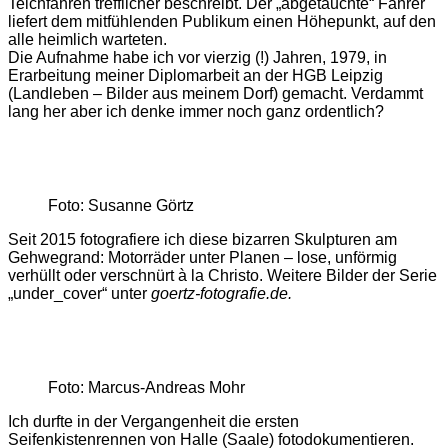
Teichfahren trefflicher beschreibt. Der „abgetauchte“ Fahrer
liefert dem mitfühlenden Publikum einen Höhepunkt, auf den
alle heimlich warteten.
Die Aufnahme habe ich vor vierzig (!) Jahren, 1979, in
Erarbeitung meiner Diplomarbeit an der HGB Leipzig
(Landleben – Bilder aus meinem Dorf) gemacht. Verdammt
lang her aber ich denke immer noch ganz ordentlich?
Foto: Susanne Görtz
Seit 2015 fotografiere ich diese bizarren Skulpturen am
Gehwegrand: Motorräder unter Planen – lose, unförmig
verhüllt oder verschnürt à la Christo. Weitere Bilder der Serie
„under_cover“ unter
goertz-fotografie.de.
Foto: Marcus-Andreas Mohr
Ich durfte in der Vergangenheit die ersten
Seifenkistenrennen von Halle (Saale) fotodokumentieren.