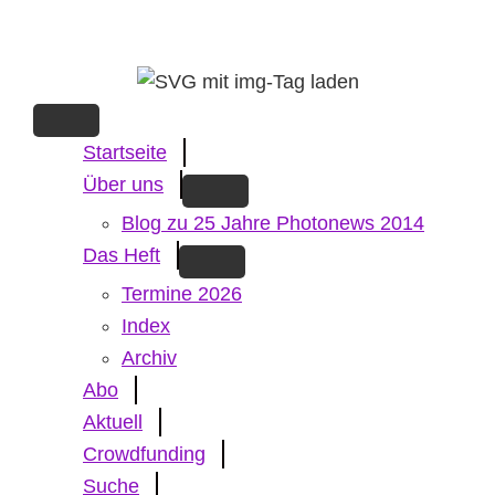
Skip
to
main
content
Startseite
Über uns
Blog zu 25 Jahre Photonews 2014
Das Heft
Termine 2026
Index
Archiv
Abo
Aktuell
Crowdfunding
Suche