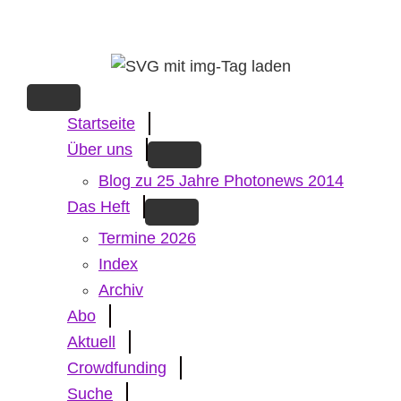
Skip
to
main
content
Startseite
Über uns
Blog zu 25 Jahre Photonews 2014
Das Heft
Termine 2026
Index
Archiv
Abo
Aktuell
Crowdfunding
Suche