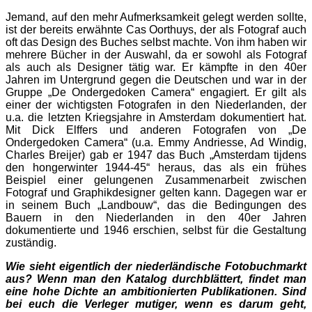
Jemand, auf den mehr Aufmerksamkeit gelegt werden sollte,
ist der bereits erwähnte Cas Oorthuys, der als Fotograf auch
oft das Design des Buches selbst machte. Von ihm haben wir
mehrere Bücher in der Auswahl, da er sowohl als Fotograf
als auch als Designer tätig war. Er kämpfte in den 40er
Jahren im Untergrund gegen die Deutschen und war in der
Gruppe „De Ondergedoken Camera“ engagiert. Er gilt als
einer der wichtigsten Fotografen in den Niederlanden, der
u.a. die letzten Kriegsjahre in Amsterdam dokumentiert hat.
Mit Dick Elffers und anderen Fotografen von „De
Ondergedoken Camera“ (u.a. Emmy Andriesse, Ad Windig,
Charles Breijer) gab er 1947 das Buch „Amsterdam tijdens
den hongerwinter 1944-45“ heraus, das als ein frühes
Beispiel einer gelungenen Zusammenarbeit zwischen
Fotograf und Graphikdesigner gelten kann. Dagegen war er
in seinem Buch „Landbouw“, das die Bedingungen des
Bauern in den Niederlanden in den 40er Jahren
dokumentierte und 1946 erschien, selbst für die Gestaltung
zuständig.
Wie sieht eigentlich der niederländische Fotobuchmarkt
aus? Wenn man den Katalog durchblättert, findet man
eine hohe Dichte an ambitionierten Publikationen. Sind
bei euch die Verleger mutiger, wenn es darum geht,