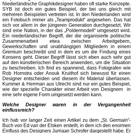
Niederländische Graphikdesigner haben oft starke Konzepte.
SYB ist doch ein gutes Beispiel, der bei uns gleich mit
mehreren Beispielen vertreten ist. In den Niederlanden wird
ein Fotobuch immer als „Teamprodukt“ angesehen. Das hat
sich vor allem in der jüngeren Generation durchgesetzt. Wir
sind eine Nation, in der das „Poldermodell“ umgesetzt wird.
Ein niederländischer Begriff, der die organisierte politische
Zusammenarbeit etwa zwischen Arbeitgebern,
Gewerkschaften und unabhängigen Mitgliedern in einem
Gremium beschreibt und in dem es um die Findung eines
Konsens geht. Dieser Begriff lässt sich eben auch sehr gut
auf den künstlerischen Bereich anwenden, um die Situation
zu beschreiben. Ich find es spannend, dass Fotografen wie
Rob Hornstra oder Anouk Kruithof sich bewusst für einen
Designer entscheiden und diesem ihr Material überlassen.
Kummer & Herrman aus Utrecht sind nur ein gutes Beispiel,
wie der spezielle Charakter einer Arbeit von Designern in
eine sehr eigene Form umgesetzt werden kann.
Welche Designer waren in der Vergangenheit
einflussreich?
Ich hab vor langer Zeit einen Artikel zu dem „St. Germain“-
Buch von Ed van der Elsken erstellt, in dem ich den enormen
Einfluss des Designers Jurriaan Schrofer dargestellt habe. Er