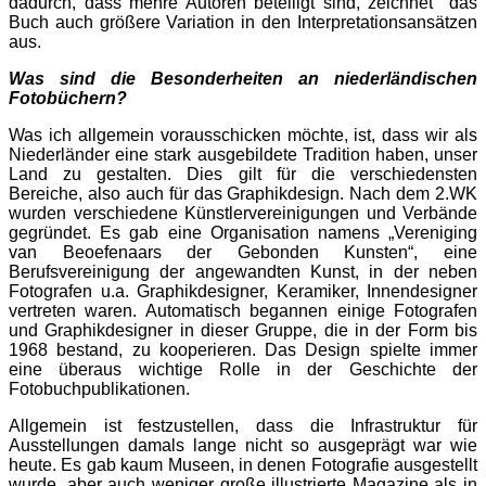
dadurch, dass mehre Autoren beteiligt sind, zeichnet das
Buch auch größere Variation in den Interpretationsansätzen
aus.
Was sind die Besonderheiten an niederländischen
Fotobüchern?
Was ich allgemein vorausschicken möchte, ist, dass wir als
Niederländer eine stark ausgebildete Tradition haben, unser
Land zu gestalten. Dies gilt für die verschiedensten
Bereiche, also auch für das Graphikdesign. Nach dem 2.WK
wurden verschiedene Künstlervereinigungen und Verbände
gegründet. Es gab eine Organisation namens „Vereniging
van Beoefenaars der Gebonden Kunsten“, eine
Berufsvereinigung der angewandten Kunst, in der neben
Fotografen u.a. Graphikdesigner, Keramiker, Innendesigner
vertreten waren. Automatisch begannen einige Fotografen
und Graphikdesigner in dieser Gruppe, die in der Form bis
1968 bestand, zu kooperieren. Das Design spielte immer
eine überaus wichtige Rolle in der Geschichte der
Fotobuchpublikationen.
Allgemein ist festzustellen, dass die Infrastruktur für
Ausstellungen damals lange nicht so ausgeprägt war wie
heute. Es gab kaum Museen, in denen Fotografie ausgestellt
wurde, aber auch weniger große illustrierte Magazine als in