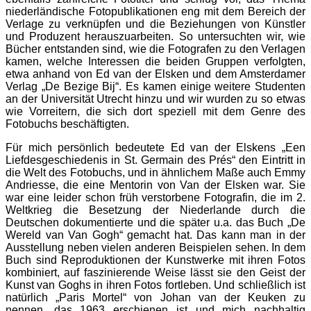
niederländische Fotopublikationen eng mit dem Bereich der
Verlage zu verknüpfen und die Beziehungen von Künstler
und Produzent herauszuarbeiten. So untersuchten wir, wie
Bücher entstanden sind, wie die Fotografen zu den Verlagen
kamen, welche Interessen die beiden Gruppen verfolgten,
etwa anhand von Ed van der Elsken und dem Amsterdamer
Verlag „De Bezige Bij“. Es kamen einige weitere Studenten
an der Universität Utrecht hinzu und wir wurden zu so etwas
wie Vorreitern, die sich dort speziell mit dem Genre des
Fotobuchs beschäftigten.
Für mich persönlich bedeutete Ed van der Elskens „Een
Liefdesgeschiedenis in St. Germain des Prés“ den Eintritt in
die Welt des Fotobuchs, und in ähnlichem Maße auch Emmy
Andriesse, die eine Mentorin von Van der Elsken war. Sie
war eine leider schon früh verstorbene Fotografin, die im 2.
Weltkrieg die Besetzung der Niederlande durch die
Deutschen dokumentierte und die später u.a. das Buch „De
Wereld van Van Gogh“ gemacht hat. Das kann man in der
Ausstellung neben vielen anderen Beispielen sehen. In dem
Buch sind Reproduktionen der Kunstwerke mit ihren Fotos
kombiniert, auf faszinierende Weise lässt sie den Geist der
Kunst van Goghs in ihren Fotos fortleben. Und schließlich ist
natürlich „Paris Mortel“ von Johan van der Keuken zu
nennen, das 1963 erschienen ist und mich nachhaltig