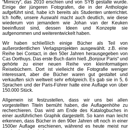
“Mimicry“, das 2010 erschien und von SYB gestalte wurde.
Einige der jüngeren Fotografen, die in der Anthologie
aufgeführt sind, habe ich bereits als Studenten unterrichtet.
Ich hoffe, unsere Auswahl macht auch deutlich, wie diese
wiederum von jemandem wie Johan van der Keuken
beeinflusst sind, dessen Ideen und Konzepte sie
aufgenommen und weiterentwickelt haben.
Wir haben schließlich einige Bücher als Teil von
außerordentlichen Verlagsprojekten ausgewählt. z.B. eine
Reihe bei Contact, in den 50er Jahren herausgegeben von
Cas Oorthuys. Das erste Buch darin hieß „Bonjour Paris“ und
gehörte zu einer neuen Reihe von kleinformatigen
Reisebüchern. Dort ist vielleicht die Fotografie weniger
interessant, aber die Bücher waren gut gestaltet und
verkauften sich weltweit sehr erfolgreich. Es gab sie in 5, 6
Sprachen und der Paris-Führer hatte eine Auflage von über
150.000 Stück.
Allgemein ist festzustellen, dass wir uns bei allen
vorgestellten Titeln bemüht haben, die Auflagenhöhe zu
recherchieren. Das wird am Ende des Katalogbuches in
einer ausführlichen Graphik dargestellt. So kann man leicht
erkennen, dass Bücher in den 90er Jahren oft noch in einer
1500er Auflage erschienen, während es heute meist nur