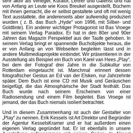
sehr aktiv als Verleger, Kurator, Lehrer und Galerist und hat
von Anfang an Leute wie Koos Breukel ausgestellt, Büchern
mit ihnen gemacht, die er selbst gestaltete und oft mit wenig
Text ausstattete, die andererseits aber aufwendig produziert
wurden ( z. B. das Buch „Hyde“ von 1996, mit Silber- und
Goldtinte). Ein anderer wichtiger Protagonist ist Bas Vroege
mit seinem Verlag Paradox. Er hat in den 80er und 90er
Jahren das Magazin Perspektief aus der Taufe gehoben. In
seinem Verlag bringt er spannende Buchobjekte heraus, die
er von Anfang an von Webseiten begleiten lässt und in
andere Multimediaprojekte einbindet. Wir präsentieren in der
Ausstellung als Beispiel ein Buch von Karel van Hees „Play“,
bei dem der Fotograf drei Jahre in die Subkultur von
Rotterdam eingetaucht ist. Manchmal erinnert dessen
fotografischer Gestus an Ed van der Elsken, nur Jahrzehnte
später. Dem Buch ist eine CD mit Musik und Geräuschen
beigefügt, die das Atmosphärische der Stadt festhält. Das
Buch wurde nach seinem Erscheinen von einer
Radiosendung und einem Film begleitet. Bas Vroege ist
jemand, der das Buch niemals isoliert betrachtet.
Und in diesem Zusammenhang ist auch der Gestalter von
„Play“ zu nennen. Erik Kessels ist Art Direktor und Begründer
der Agentur KesselsKramer und er hat außerdem einen
eigenen Verlag gegründet hat. Er ist ebenfalls in unsere