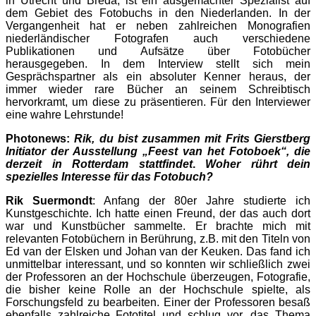
in Utrecht und Breda, ist ein ausgemachter Spezialist auf
dem Gebiet des Fotobuchs in den Niederlanden. In der
Vergangenheit hat er neben zahlreichen Monografien
niederländischer Fotografen auch verschiedene
Publikationen und Aufsätze über Fotobücher
herausgegeben. In dem Interview stellt sich mein
Gesprächspartner als ein absoluter Kenner heraus, der
immer wieder rare Bücher an seinem Schreibtisch
hervorkramt, um diese zu präsentieren. Für den Interviewer
eine wahre Lehrstunde!
Photonews:
Rik, du bist zusammen mit Frits Gierstberg
Initiator der Ausstellung „Feest van het Fotoboek“, die
derzeit in Rotterdam stattfindet
.
Woher rührt dein
spezielles Interesse für das Fotobuch?
Rik Suermondt
: Anfang der 80er Jahre studierte ich
Kunstgeschichte. Ich hatte einen Freund, der das auch dort
war und Kunstbücher sammelte. Er brachte mich mit
relevanten Fotobüchern in Berührung, z.B. mit den Titeln von
Ed van der Elsken und Johan van der Keuken. Das fand ich
unmittelbar interessant, und so konnten wir schließlich zwei
der Professoren an der Hochschule überzeugen, Fotografie,
die bisher keine Rolle an der Hochschule spielte, als
Forschungsfeld zu bearbeiten. Einer der Professoren besaß
ebenfalls zahlreiche Fototitel und schlug vor, das Thema