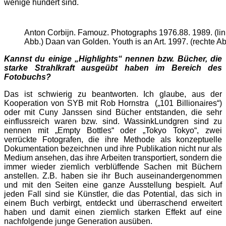
wenige hundert sind.
Anton Corbijn. Famouz. Photographs 1976.88. 1989. (li
Abb.) Daan van Golden. Youth is an Art. 1997. (rechte Ab
Kannst du einige „Highlights“ nennen bzw. Bücher, die
starke Strahlkraft ausgeübt haben im Bereich des
Fotobuchs?
Das ist schwierig zu beantworten. Ich glaube, aus der
Kooperation von SYB mit Rob Hornstra („101 Billionaires“)
oder mit Cuny Janssen sind Bücher entstanden, die sehr
einflussreich waren bzw. sind. WassinkLundgren sind zu
nennen mit „Empty Bottles“ oder „Tokyo Tokyo“, zwei
verrückte Fotografen, die ihre Methode als konzeptuelle
Dokumentation bezeichnen und ihre Publikation nicht nur als
Medium ansehen, das ihre Arbeiten transportiert, sondern die
immer wieder ziemlich verblüffende Sachen mit Büchern
anstellen. Z.B. haben sie ihr Buch auseinandergenommen
und mit den Seiten eine ganze Ausstellung bespielt. Auf
jeden Fall sind sie Künstler, die das Potential, das sich in
einem Buch verbirgt, entdeckt und überraschend erweitert
haben und damit einen ziemlich starken Effekt auf eine
nachfolgende junge Generation ausüben.