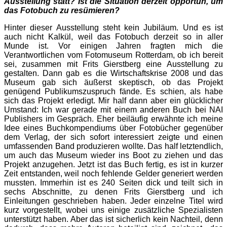
Ausstellung statt? Ist die Situation derzeit opportun, um
das Fotobuch zu resümieren?
Hinter dieser Ausstellung steht kein Jubiläum. Und es ist
auch nicht Kalkül, weil das Fotobuch derzeit so in aller
Munde ist. Vor einigen Jahren fragten mich die
Verantwortlichen vom Fotomuseum Rotterdam, ob ich bereit
sei, zusammen mit Frits Gierstberg eine Ausstellung zu
gestalten. Dann gab es die Wirtschaftskrise 2008 und das
Museum gab sich äußerst skeptisch, ob das Projekt
genügend Publikumszuspruch fände. Es schien, als habe
sich das Projekt erledigt. Mir half dann aber ein glücklicher
Umstand: Ich war gerade mit einem anderen Buch bei NAI
Publishers im Gespräch. Eher beiläufig erwähnte ich meine
Idee eines Buchkompendiums über Fotobücher gegenüber
dem Verlag, der sich sofort interessiert zeigte und einen
umfassenden Band produzieren wollte. Das half letztendlich,
um auch das Museum wieder ins Boot zu ziehen und das
Projekt anzugehen. Jetzt ist das Buch fertig, es ist in kurzer
Zeit entstanden, weil noch fehlende Gelder generiert werden
mussten. Immerhin ist es 240 Seiten dick und teilt sich in
sechs Abschnitte, zu denen Frits Gierstberg und ich
Einleitungen geschrieben haben. Jeder einzelne Titel wird
kurz vorgestellt, wobei uns einige zusätzliche Spezialisten
unterstützt haben. Aber das ist sicherlich kein Nachteil, denn