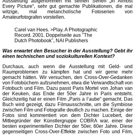
Ausstellung aufgenommen mit seinen Serien „In Almost
Every Picture“, sehr gut gemachte Publikationen, die mal
witzige, mal melancholische Fotoserien von
Amateurfotografen vorstellen.
Carel van Hees. >Play. A Photographic
Record. 2001. Doppelseite aus "The
Dutch Photobook", NAI Publishers
Was erwartet den Besucher in der Ausstellung? Gebt ihr
einen technischen und soziokulturellen Kontext?
Durchaus, auch wenn die Ausstellung mit Geld- und
Raumproblemen zu kämpfen hat und wir gerne mehr
gemacht hätten. Wir versuchen, den Cross-Over-Gedanken
von Fotobüchern aufzunehmen, etwa die Verwandtschaft von
Fotobuch und Film. Dazu passt Paris Mortel von Johan van
der Keuken, das Ende der 50er Jahre in Paris entsteht.
Gleichzeitig hat er einen Film „Paris a l‘aube“ gemacht. Das
Buch wird gezeigt, dazu Filmausschnitte, um die Symbiose
zwischen Film und Fotografie deutlich zu machen. Einige der
Fotos sind kommentiert von dem Dichter Lucebert, der
Mitbegründer der Künstlergruppe COBRA war, einer der
besten experimentellen Dichter der 50er, 60er Jahre. Diese
gegenseitigen Cross-Over-Effekte zwischen Foto und Film,