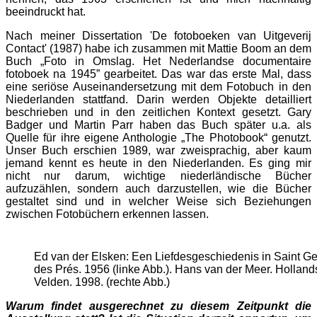
beeindruckt hat.
Nach meiner Dissertation 'De fotoboeken van Uitgeverij
Contact' (1987) habe ich zusammen mit Mattie Boom an dem
Buch „Foto in Omslag. Het Nederlandse documentaire
fotoboek na 1945” gearbeitet. Das war das erste Mal, dass
eine seriöse Auseinandersetzung mit dem Fotobuch in den
Niederlanden stattfand. Darin werden Objekte detailliert
beschrieben und in den zeitlichen Kontext gesetzt. Gary
Badger und Martin Parr haben das Buch später u.a. als
Quelle für ihre eigene Anthologie „The Photobook“ genutzt.
Unser Buch erschien 1989, war zweisprachig, aber kaum
jemand kennt es heute in den Niederlanden. Es ging mir
nicht nur darum, wichtige niederländische Bücher
aufzuzählen, sondern auch darzustellen, wie die Bücher
gestaltet sind und in welcher Weise sich Beziehungen
zwischen Fotobüchern erkennen lassen.
Ed van der Elsken: Een Liefdesgeschiedenis in Saint G
des Prés. 1956 (linke Abb.). Hans van der Meer. Holland
Velden. 1998. (rechte Abb.)
Warum findet ausgerechnet zu diesem Zeitpunkt die