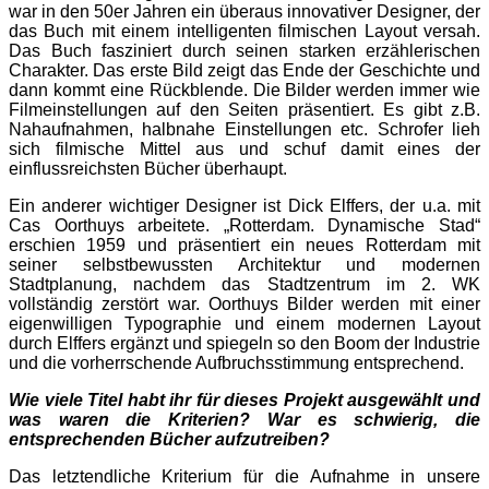
war in den 50er Jahren ein überaus innovativer Designer, der
das Buch mit einem intelligenten filmischen Layout versah.
Das Buch fasziniert durch seinen starken erzählerischen
Charakter. Das erste Bild zeigt das Ende der Geschichte und
dann kommt eine Rückblende. Die Bilder werden immer wie
Filmeinstellungen auf den Seiten präsentiert. Es gibt z.B.
Nahaufnahmen, halbnahe Einstellungen etc. Schrofer lieh
sich filmische Mittel aus und schuf damit eines der
einflussreichsten Bücher überhaupt.
Ein anderer wichtiger Designer ist Dick Elffers, der u.a. mit
Cas Oorthuys arbeitete. „Rotterdam. Dynamische Stad“
erschien 1959 und präsentiert ein neues Rotterdam mit
seiner selbstbewussten Architektur und modernen
Stadtplanung, nachdem das Stadtzentrum im 2. WK
vollständig zerstört war. Oorthuys Bilder werden mit einer
eigenwilligen Typographie und einem modernen Layout
durch Elffers ergänzt und spiegeln so den Boom der Industrie
und die vorherrschende Aufbruchsstimmung entsprechend.
Wie viele Titel habt ihr für dieses Projekt ausgewählt und
was waren die Kriterien? War es schwierig, die
entsprechenden Bücher aufzutreiben?
Das letztendliche Kriterium für die Aufnahme in unsere