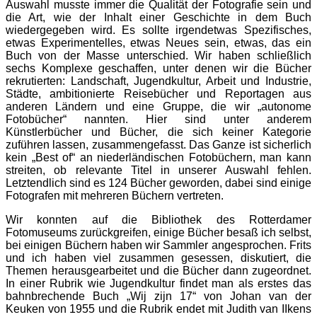
Auswahl musste immer die Qualität der Fotografie sein und
die Art, wie der Inhalt einer Geschichte in dem Buch
wiedergegeben wird. Es sollte irgendetwas Spezifisches,
etwas Experimentelles, etwas Neues sein, etwas, das ein
Buch von der Masse unterschied. Wir haben schließlich
sechs Komplexe geschaffen, unter denen wir die Bücher
rekrutierten: Landschaft, Jugendkultur, Arbeit und Industrie,
Städte, ambitionierte Reisebücher und Reportagen aus
anderen Ländern und eine Gruppe, die wir „autonome
Fotobücher“ nannten. Hier sind unter anderem
Künstlerbücher und Bücher, die sich keiner Kategorie
zuführen lassen, zusammengefasst. Das Ganze ist sicherlich
kein „Best of“ an niederländischen Fotobüchern, man kann
streiten, ob relevante Titel in unserer Auswahl fehlen.
Letztendlich sind es 124 Bücher geworden, dabei sind einige
Fotografen mit mehreren Büchern vertreten.
Wir konnten auf die Bibliothek des Rotterdamer
Fotomuseums zurückgreifen, einige Bücher besaß ich selbst,
bei einigen Büchern haben wir Sammler angesprochen. Frits
und ich haben viel zusammen gesessen, diskutiert, die
Themen herausgearbeitet und die Bücher dann zugeordnet.
In einer Rubrik wie Jugendkultur findet man als erstes das
bahnbrechende Buch „Wij zijn 17“ von Johan van der
Keuken von 1955 und die Rubrik endet mit Judith van IIkens