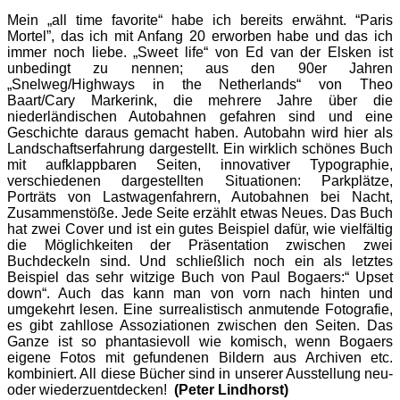
Mein „all time favorite“ habe ich bereits erwähnt. “Paris
Mortel”, das ich mit Anfang 20 erworben habe und das ich
immer noch liebe. „Sweet life“ von Ed van der Elsken ist
unbedingt zu nennen; aus den 90er Jahren
„Snelweg/Highways in the Netherlands“ von Theo
Baart/Cary Markerink, die mehrere Jahre über die
niederländischen Autobahnen gefahren sind und eine
Geschichte daraus gemacht haben. Autobahn wird hier als
Landschaftserfahrung dargestellt. Ein wirklich schönes Buch
mit aufklappbaren Seiten, innovativer Typographie,
verschiedenen dargestellten Situationen: Parkplätze,
Porträts von Lastwagenfahrern, Autobahnen bei Nacht,
Zusammenstöße. Jede Seite erzählt etwas Neues. Das Buch
hat zwei Cover und ist ein gutes Beispiel dafür, wie vielfältig
die Möglichkeiten der Präsentation zwischen zwei
Buchdeckeln sind. Und schließlich noch ein als letztes
Beispiel das sehr witzige Buch von Paul Bogaers:“ Upset
down“. Auch das kann man von vorn nach hinten und
umgekehrt lesen. Eine surrealistisch anmutende Fotografie,
es gibt zahllose Assoziationen zwischen den Seiten. Das
Ganze ist so phantasievoll wie komisch, wenn Bogaers
eigene Fotos mit gefundenen Bildern aus Archiven etc.
kombiniert. All diese Bücher sind in unserer Ausstellung neu-
oder wiederzuentdecken!
(Peter Lindhorst)