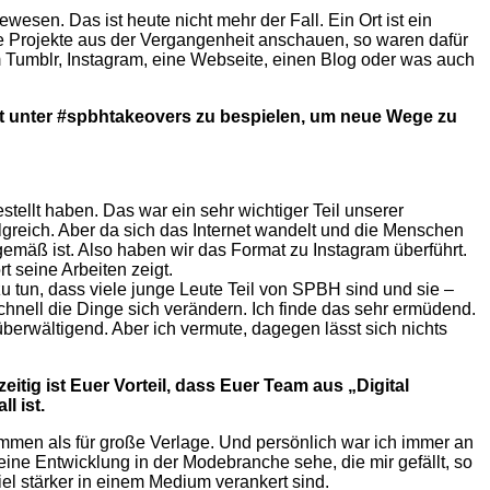
esen. Das ist heute nicht mehr der Fall. Ein Ort ist ein
e Projekte aus der Vergangenheit anschauen, so waren dafür
um Tumblr, Instagram, eine Webseite, einen Blog oder was auch
t unter #spbh­takeovers zu bespielen, um neue Wege zu
tellt haben. Das war ein sehr wichtiger Teil unserer
rfolgreich. Aber da sich das Internet wandelt und die Menschen
gemäß ist. Also haben wir das Format zu Instagram überführt.
t seine Arbeiten zeigt.
u tun, dass viele junge Leute Teil von SPBH sind und sie –
schnell die Dinge sich verändern. Ich finde das sehr ermüdend.
überwältigend. Aber ich vermute, dagegen lässt sich nichts
itig ist Euer Vorteil, dass Euer Team aus „Digital
ll ist.
emmen als für große Verlage. Und persönlich war ich immer an
ine Entwicklung in der Modebranche sehe, die mir gefällt, so
viel stärker in einem Medium verankert sind.