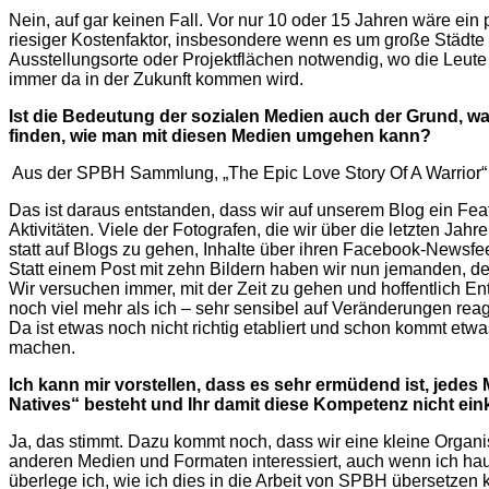
Nein, auf gar keinen Fall. Vor nur 10 oder 15 Jahren wäre ein 
riesiger Kostenfaktor, insbesondere wenn es um große Städte
Ausstellungsorte oder Projektflächen notwendig, wo die Leute
immer da in der Zukunft kommen wird.
Ist die Bedeutung der sozialen Medien auch der Grund, w
finden, wie man mit diesen Medien umgehen kann?
Aus der SPBH Sammlung, „The Epic Love Story Of A Warrior“
Das ist daraus entstanden, dass wir auf unserem Blog ein Feat
Aktivitäten. Viele der Fotografen, die wir über die letzten Jah
statt auf Blogs zu gehen, Inhalte über ihren Facebook-Newsfee
Statt einem Post mit zehn Bildern haben wir nun jemanden, der
Wir versuchen immer, mit der Zeit zu gehen und hoffentlich E
noch viel mehr als ich – sehr sensibel auf Veränderungen reag
Da ist etwas noch nicht richtig etabliert und schon kommt etw
machen.
Ich kann mir vorstellen, dass es sehr ermüdend ist, jedes 
Natives“ besteht und Ihr damit diese Kompetenz nicht einka
Ja, das stimmt. Dazu kommt noch, dass wir eine kleine Organi
anderen Medien und Formaten interessiert, auch wenn ich haupt
überlege ich, wie ich dies in die Arbeit von SPBH übersetzen ka