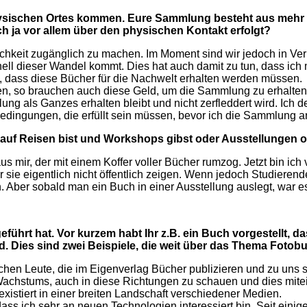
sischen Ortes kommen. Eure Sammlung besteht aus mehr al
h ja vor allem über den physischen Kontakt erfolgt?
ichkeit zugänglich zu machen. Im Moment sind wir jedoch in Ver
ll dieser Wandel kommt. Dies hat auch damit zu tun, dass ich m
e, dass diese Bücher für die Nachwelt erhalten werden müssen.
gen, so brauchen auch diese Geld, um die Sammlung zu erhalten. 
lung als Ganzes erhalten bleibt und nicht zerfleddert wird. Ich
Bedingungen, die erfüllt sein müssen, bevor ich die Sammlung a
uf Reisen bist und Workshops gibst oder Ausstellungen o
ir, der mit einem Koffer voller Bücher rumzog. Jetzt bin ich vo
sie eigentlich nicht öffentlich zeigen. Wenn jedoch Studieren
n. Aber sobald man ein Buch in einer Ausstellung auslegt, war es
rt hat. Vor kurzem habt Ihr z.B. ein Buch vorgestellt, da
rd. Dies sind zwei Beispiele, die weit über das Thema Fo
ichen Leute, die im Eigenverlag Bücher publizieren und zu uns s
en Wachstums, auch in diese Richtungen zu schauen und dies mit
e existiert in einer breiten Landschaft verschiedener Medien.
ss ich sehr an neuen Technologien interessiert bin. Seit einige