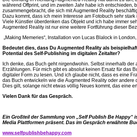
während Offprint, und im zweiten Jahr habe ich entschieden, be
zusammengebracht, die sich mit Augmented Reality beschäfti
Dazu kommt, dass ich mein Interesse am Fotobuch sehr stark i
Viele Künstler überdenken das Objekt und ich habe immer seh
Augmented Reality ist nur eine weitere Fortführung dieser Be
„Making Memeries“, Installation von Lucas Blalock in London
Bedeutet dies, dass Du Augmented Reality als beispielhaft
Potential des Self-Publishing im digitalen Zeitalter?
Ich denke, das Buch geht nirgendwohin. Selbst innerhalb der
Erzählungen. Für mich gibt es absolut keinen Ersatz für das 
digitaler Form zu lesen. Und ich glaube nicht, dass es eine Fr
das Buch entwickeln wie die Augmented Reality oder andere dig
Dies gilt, solange nicht etwas völlig Neues kommt, das eine erf
Vielen Dank für das Gespräch.
Ein Großteil der Sammlung von „Self Publish Be Happy“ is
Media Plattformen präsent. Das im Gespräch erwähnte Buc
www.selfpublishbehappy.com