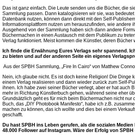
Das ist ganz einfach. Die Leute senden uns die Bücher, die si
Sammlung passen. Dann katalogisieren wir sie, was bedeutet s
Datenbank nutzen, können dann direkt mit den Self-Publishern
Informationsplattform nutzen um herauszufinden, wie andere ih
Ausgehend von der Sammlung haben sich dann andere Formate 
Büchermachen in einen Austausch mit dem Publikum zu treten. 
Verlag funktioniert. Meist kommen die Künstler, deren Bücher
Ich finde die Erwähnung Eures Verlags sehr spannend. Ich f
zu bieten und auf der anderen Seite ein eigenes Verlagsp
Aus der SPBH Sammlung, „Fire In Cairo“ von Matthew Conno
Nein, ich glaube nicht. Es ist doch keine Religion! Die Dinge 
einem Verlag realisieren und dann wieder zurück zum Self-Publ
ihnen. Ich habe zwei seiner Bücher verlegt, aber er hat auch B
mehr in Richtung Künstlerbuch gehen, während seine eher übe
Grundsätzlich geht es für mich beim Büchermachen nicht nur d
Buch, das „DIY Photobook Manifesto“, habe ich z.B. zusammen
machen zu können, das ich wollte und dies bei einem Verkauf
geschafft.
Du hast SPBH ins Leben gerufen, als die sozialen Medien be
48.000 Follower auf Instagram. Wäre der Erfolg von SPBH 