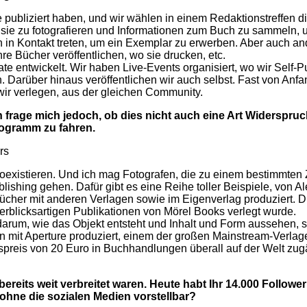
e publiziert haben, und wir wählen in einem Redaktionstreffen d
ie zu fotografieren und Informationen zum Buch zu sammeln, um
 in Kontakt treten, um ein Exemplar zu erwerben. Aber auch an
re Bücher veröffentlichen, wo sie drucken, etc.
entwickelt. Wir haben Live-Events organisiert, wo wir Self-P
Darüber hinaus veröffentlichen wir auch selbst. Fast von Anfan
 wir verlegen, aus der gleichen Community.
rage mich jedoch, ob dies nicht auch eine Art Widerspruch i
rogramm zu fahren.
rs
koexis­tieren. Und ich mag Fotografen, die zu einem bestimmten 
ishing gehen. Dafür gibt es eine Reihe toller Beispiele, von Al
ücher mit anderen Verlagen sowie im Eigenverlag produziert. Die
rblicksartigen Publikationen von Mörel Books verlegt wurde.
arum, wie das Objekt entsteht und Inhalt und Form aussehen, son
 mit Aperture produziert, einem der großen Mainstream-Verlage
spreis von 20 Euro in Buchhandlungen überall auf der Welt zug
reits weit verbreitet waren. Heute habt Ihr 14.000 Follower
ohne die sozialen Medien vorstellbar?