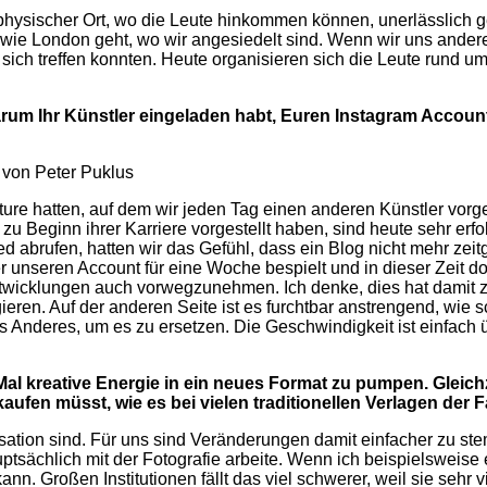
physischer Ort, wo die Leute hinkommen können, unerlässlich gew
 wie London geht, wo wir angesiedelt sind. Wenn wir uns ander
 sich treffen konnten. Heute organisieren sich die Leute rund 
arum Ihr Künstler eingeladen habt, Euren Instagram Accoun
 von Peter Puklus
ure hatten, auf dem wir jeden Tag einen anderen Künstler vorges
re zu Beginn ihrer Karriere vorgestellt haben, sind heute sehr e
d abrufen, hatten wir das Gefühl, dass ein Blog nicht mehr zeit
 unseren Account für eine Woche bespielt und in dieser Zeit dor
ntwicklungen auch vorwegzunehmen. Ich denke, dies hat damit z
ieren. Auf der anderen Seite ist es furchtbar anstrengend, wie 
as Anderes, um es zu ersetzen. Die Geschwindigkeit ist einfach 
Mal kreative Energie in ein neues Format zu pumpen. Gleichze
ufen müsst, wie es bei vielen traditionellen Verlagen der Fa
sation sind. Für uns sind Veränderungen damit einfacher zu st
sächlich mit der Fotografie arbeite. Wenn ich beispielsweise e
nn. Großen Ins­titutionen fällt das viel schwerer, weil sie sehr 