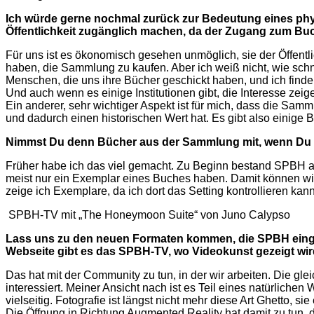
Ich würde gerne nochmal zurück zur Bedeutung eines phy
Öffentlichkeit zugänglich machen, da der Zugang zum Buc
Für uns ist es ökonomisch gesehen unmöglich, sie der Öffentl
haben, die Sammlung zu kaufen. Aber ich weiß nicht, wie schne
Menschen, die uns ihre Bücher geschickt haben, und ich find
Und auch wenn es einige Institutionen gibt, die Interesse zei
Ein anderer, sehr wichtiger Aspekt ist für mich, dass die Samm
und dadurch einen historischen Wert hat. Es gibt also einige 
Nimmst Du denn Bücher aus der Sammlung mit, wenn Du a
Früher habe ich das viel gemacht. Zu Beginn bestand SPBH aus m
meist nur ein Exemplar eines Buches haben. Damit können wir 
zeige ich Exemplare, da ich dort das Setting kontrollieren kan
SPBH-TV mit „The Honeymoon Suite“ von Juno Calypso
Lass uns zu den neuen Formaten kommen, die SPBH eingefüh
Webseite gibt es das SPBH-TV, wo Videokunst gezeigt wi
Das hat mit der Community zu tun, in der wir arbeiten. Die gle
interessiert. Meiner Ansicht nach ist es Teil eines natürlich
vielseitig. Fotografie ist längst nicht mehr diese Art Ghetto, si
Die Öffnung in Richtung Augmented Reality hat damit zu tun, da