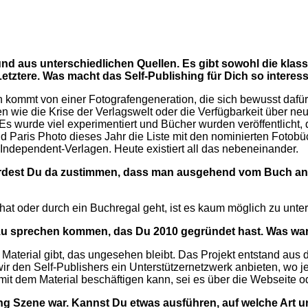
nd aus unterschiedlichen Quellen. Es gibt sowohl die kla
Letztere. Was macht das Self-Publishing für Dich so interes
 kommt von einer Fotografengeneration, die sich bewusst dafür
wie die Krise der Verlagswelt oder die Verfügbarkeit über neu
s wurde viel experimentiert und Bücher wurden veröffentlicht, 
und Paris Photo dieses Jahr die Liste mit den nominierten Fotobü
ndependent-Verlagen. Heute existiert all das nebeneinander.
dest Du da zustimmen, dass man ausgehend vom Buch an si
hat oder durch ein Buchregal geht, ist es kaum möglich zu unte
zu sprechen kommen, das Du 2010 gegründet hast. Was war 
 Material gibt, das ungesehen bleibt. Das Projekt entstand aus d
r den Self-Publishers ein Unterstützernetzwerk anbieten, wo jed
h mit dem Material beschäftigen kann, sei es über die Webseite o
shing Szene war. Kannst Du etwas ausführen, auf welche Art u