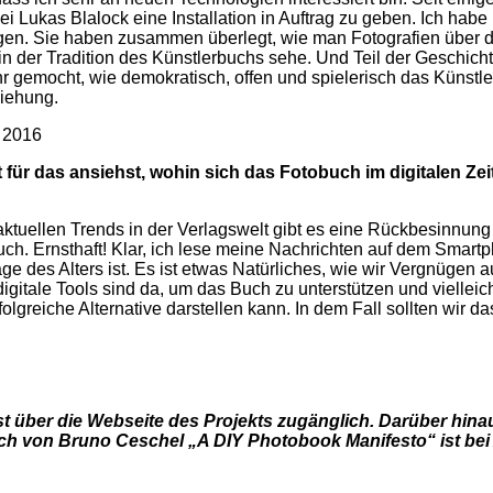
i Lukas Blalock eine Installation in Auftrag zu geben. Ich habe 
gen. Sie haben zusammen überlegt, wie man Fotografien über da
n der Tradition des Künstlerbuchs sehe. Und Teil der Geschich
r gemocht, wie demokratisch, offen und spielerisch das Künstl
ziehung.
, 2016
 für das ansiehst, wohin sich das Fotobuch im digitalen Ze
 aktuellen Trends in der Verlagswelt gibt es eine Rückbesinnu
Buch. Ernsthaft! Klar, ich lese meine Nachrichten auf dem Smar
age des Alters ist. Es ist etwas Natürliches, wie wir Vergnügen 
itale Tools sind da, um das Buch zu unterstützen und vielleich
olgreiche Alternative darstellen kann. In dem Fall sollten wir da
t über die Webseite des Projekts zugänglich. Darüber hinau
h von Bruno Ceschel „A DIY Photobook Manifesto“ ist bei A