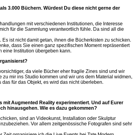
s 3.000 Büchern. Würdest Du diese nicht gerne der
handlungen mit verschiedenen Institutionen, die Interesse
ich für die Sammlung verantwortlich fühle. Da sind all die
Es ist nicht damit getan, ihnen die Bücher­kisten zu schicken.
 denke, dass Sie einen ganz spezifischen Moment repräsentiert
n eine Institution übergeben kann.
rganisierst?
rsichtiger, da viele Bücher eher fragile Zines sind und wir
de zu mir ins Studio kommen und wir uns dem Material widmen,
 das für das Objekt, es wird das nicht überleben.
s mit Augmented Reality experimentiert. Und auf Eurer
tobuch hinausgehen. Wie es dazu gekommen?
chicken, sind an Videokunst, Installation oder Skulptur
einzubeziehen. Vor allem zeitgenössische Fotografen sind sehr
r Zeit organisiere ich die Live Events bei Tate Modern,