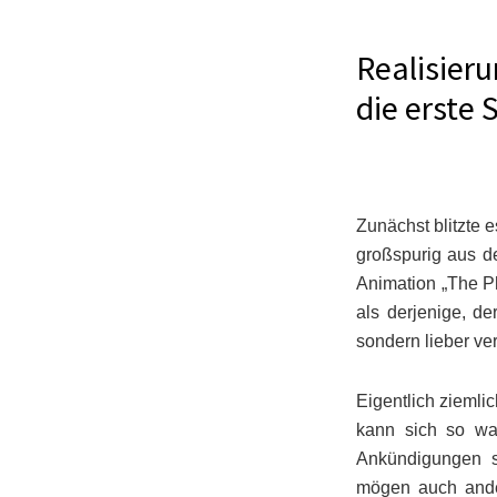
Realisier
die erste
Zunächst blitzte 
großspurig aus de
Animation „The P
als derjenige, d
sondern lieber ve
Eigentlich ziemli
kann sich so wa
Ankündigungen s
mögen auch ander