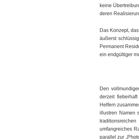
keine Übertreibun
deren Realisierun
Das Konzept, das e
äußerst schlüssi
Permanent Reside
ein endgültiger mu
Den vollmundigen
derzeit fieberha
Helfern zusammeng
illustren Namen s
traditionsreiche
umfangreiches Ra
parallel zur „Phot