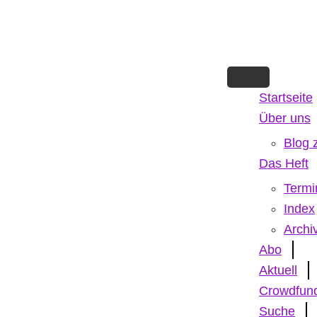
Skip
to
main
content
Startseite
Über uns
Blog 
Das Heft
Termi
Index
Archi
Abo
Aktuell
Crowdfun
Suche