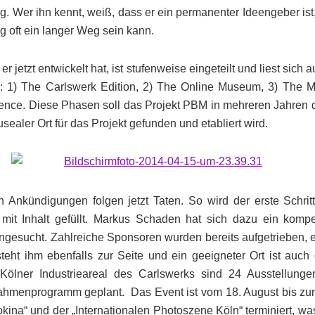
g. Wer ihn kennt, weiß, dass er ein permanenter Ideengeber is
g oft ein langer Weg sein kann.
r jetzt entwickelt hat, ist stufenweise eingeteilt und liest sich a
g: 1) The Carlswerk Edition, 2) The Online Museum, 3) The 
nce. Diese Phasen soll das Projekt PBM in mehreren Jahren d
sealer Ort für das Projekt gefunden und etabliert wird.
 Ankündigungen folgen jetzt Taten. So wird der erste Schrit
ft mit Inhalt gefüllt. Markus Schaden hat sich dazu ein kom
esucht. Zahlreiche Sponsoren wurden bereits aufgetrieben, e
teht ihm ebenfalls zur Seite und ein geeigneter Ort ist auc
n Kölner Industrieareal des Carlswerks sind 24 Ausstellung
hmenprogramm geplant. Das Event ist vom 18. August bis zu
okina“ und der „Internationalen Photoszene Köln“ terminiert, wa