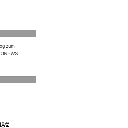
log zum
HOTONEWS
age