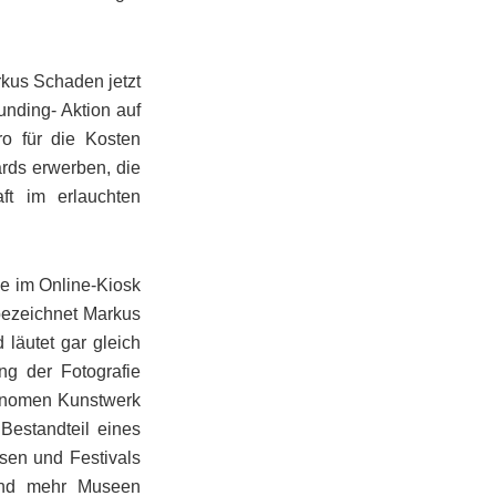
rkus Schaden jetzt
unding- Aktion auf
ro für die Kosten
ards erwerben, die
aft im erlauchten
die im Online-Kiosk
 bezeichnet Markus
läutet gar gleich
g der Fotografie
tonomen Kunstwerk
Bestandteil eines
sen und Festivals
 und mehr Museen