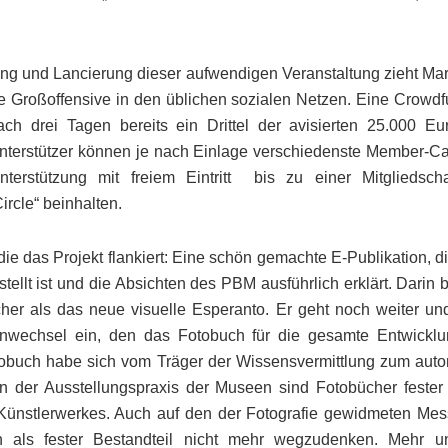
ung und Lancierung dieser aufwendigen Veranstaltung zieht Ma
ne Großoffensive in den üblichen sozialen Netzen. Eine Crowdf
ach drei Tagen bereits ein Drittel der avisierten 25.000 Eu
Unterstützer können je nach Einlage verschiedenste Member-C
terstützung mit freiem Eintritt bis zu einer Mitgliedsch
rcle“ beinhalten.
 die das Projekt flankiert: Eine schön gemachte E-Publikation, 
ellt ist und die Absichten des PBM ausführlich erklärt. Darin
er als das neue visuelle Esperanto. Er geht noch weiter und 
nwechsel ein, den das Fotobuch für die gesamte Entwicklun
obuch habe sich vom Träger der Wissensvermittlung zum au
In der Ausstellungspraxis der Museen sind Fotobücher fester 
Künstlerwerkes. Auch auf den der Fotografie gewidmeten Mes
h als fester Bestandteil nicht mehr wegzudenken. Mehr