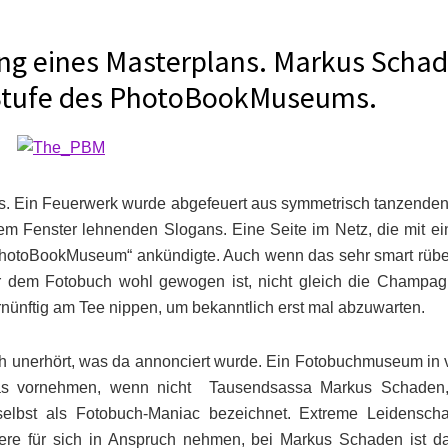
ung eines Masterplans. Markus Scha
 Stufe des PhotoBookMuseums.
es. Ein Feuerwerk wurde abgefeuert aus symmetrisch tanzende
m Fenster lehnenden Slogans. Eine Seite im Netz, die mit ei
hotoBookMuseum“ ankündigte. Auch wenn das sehr smart rübe
er dem Fotobuch wohl gewogen ist, nicht gleich die Champagn
rnünftig am Tee nippen, um bekanntlich erst mal abzuwarten.
ch unerhört, was da annonciert wurde. Ein Fotobuchmuseum in v
s vornehmen, wenn nicht Tausendsassa Markus Schaden,
elbst als Fotobuch-Maniac bezeichnet. Extreme Leidenschaf
e für sich in Anspruch nehmen, bei Markus Schaden ist da