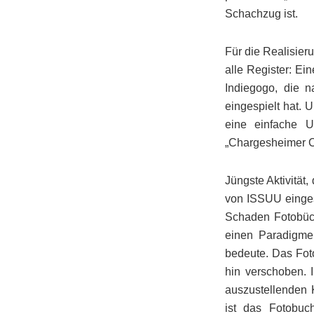
Schachzug ist.
Für die Realisier
alle Register: Ei
Indiegogo, die n
eingespielt hat. 
eine einfache Un
„Chargesheimer Ci
Jüngste Aktivität,
von ISSUU eingest
Schaden Fotobüch
einen Paradigme
bedeute. Das Fot
hin verschoben. 
auszustellenden 
ist das Fotobuc