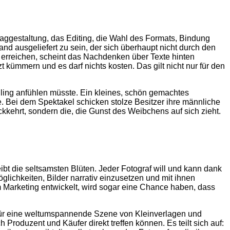
hlaggestaltung, das Editing, die Wahl des Formats, Bindung
nd ausgeliefert zu sein, der sich überhaupt nicht durch den
zu erreichen, scheint das Nachdenken über Texte hinten
t kümmern und es darf nichts kosten. Das gilt nicht nur für den
ingling anfühlen müsste. Ein kleines, schön gemachtes
e. Bei dem Spektakel schicken stolze Besitzer ihre männliche
kkehrt, sondern die, die Gunst des Weibchens auf sich zieht.
ibt die seltsamsten Blüten. Jeder Fotograf will und kann dank
lichkeiten, Bilder narrativ einzusetzen und mit ihnen
im Marketing entwickelt, wird sogar eine Chance haben, dass
r für eine weltumspannende Szene von Kleinverlagen und
 Produzent und Käufer direkt treffen können. Es teilt sich auf: