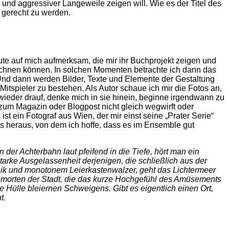
 und aggressiver Langeweile zeigen will. Wie es der Titel des
 gerecht zu werden.
e auf mich aufmerksam, die mir ihr Buchprojekt zeigen und
rechnen können. In solchen Momenten betrachte ich dann das
Und dann werden Bilder, Texte und Elemente der Gestaltung
Mitspieler zu bestehen. Als Autor schaue ich mir die Fotos an,
 wieder drauf, denke mich in sie hinein, beginne irgendwann zu
 zum Magazin oder Blogpost nicht gleich wegwirft oder
st ein Fotograf aus Wien, der mir einst seine „Prater Serie“
s heraus, von dem ich hoffe, dass es im Ensemble gut
der Achterbahn laut pfeifend in die Tiefe, hört man ein
starke Ausgelassenheit derjenigen, die schließlich aus der
k und monotonem Leierkastenwalzer, geht das Lichtermeer
umorten der Stadt, die das kurze Hochgefühl des Amüsements
 Hülle bleiernen Schweigens. Gibt es eigentlich einen Ort,
t.