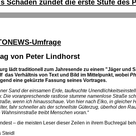
kus Schaden zündet die erste Stufe de
OTONEWS-Umfrage
rag von Peter Lindhorst
rg lädt traditionell zum Jahresende zu einem "Jäger und 
lf das Verhältnis von Text und Bild im Mittelpunkt, wobei
Ph
olgend eine gekürzte Fassung seines Vortrages.
er Sand der einsamen Erde, taufeuchte Unendlichkeitseinste
ch: Die voranpreschende rastlose stumme namenlose Straße schie
raße, wenn ich hinausschaue. Von hier nach Elko, in gleicher H
ter, fahr schneller als der schnellste Güterzug, überhol den Ra
 Wahnsinnstraße treibt Menschen voran.“
indest – die meisten Leser dieser Zeilen in ihrem Buchregal be