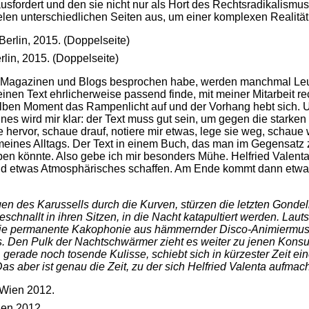
ausfordert und den sie nicht nur als Hort des Rechtsradikalismus
elen unterschiedlichen Seiten aus, um einer komplexen Realität
lin, 2015. (Doppelseite)
in Magazinen und Blogs besprochen habe, werden manchmal Leut
inen Text ehrlicherweise passend finde, mit meiner Mitarbeit 
elben Moment das Rampenlicht auf und der Vorhang hebt sich. 
es wird mir klar: der Text muss gut sein, um gegen die starken 
e hervor, schaue drauf, notiere mir etwas, lege sie weg, schaue
t meines Alltags. Der Text in einem Buch, das man im Gegensatz
en könnte. Also gebe ich mir besonders Mühe. Helfried Valenta i
 und etwas Atmosphärisches schaffen. Am Ende kommt dann etwa
en des Karussells durch die Kurven, stürzen die letzten Gondeln 
eschnallt in ihren Sitzen, in die Nacht katapultiert werden. Laut
die permanente Kakophonie aus hämmernder Disco-Animiermusi
s. Den Pulk der Nachtschwärmer zieht es weiter zu jenen Kons
rade noch tosende Kulisse, schiebt sich in kürzester Zeit eine
s aber ist genau die Zeit, zu der sich Helfried Valenta aufmach
ien 2012.