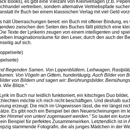
ck Books), es gibt eine Vielzahl von Kleinverlagen (z.B. Pepero
hhandel vertreiben, sondern alternative Vertriebspfade suchen
 anstatt ihr Buch bei einem klassischen Verlag mit viel Geld vorz
s hält Überraschungen bereit: ein Buch mit offener Bindung, 
irgendwo zwischen den Seiten des Buches fällt plötzlich eine kl
Die Texte der Lyrikerin zeugen von einem intelligenten und sp
elben Imaginationsräume für den Leser, durch den auch der Betr
seitig auf sich.
pelseite)
und fliegenden Samen. Von Lippenblütlern, Leihwagen, Rastplätz
umen. Von Vögeln an Gittern, hundertäugig. Auch Bilder von B
ilder von Bildern und sagen wir: Berührungsbilder. Bemühungsb
 Wie Blitze.“
 im Buch nur leidlich funktioniert, ein kitschiges Duo bildet, k
 schlechten möchte ich mich nicht beschäftigen. Und deshalb su
 Ahnung erzeugt. Die mich im Ungewissen lässt, die mir längst nic
tze. Es gibt noch ein Beispiel bei den Neuerscheinungen im let
e der Himmel von unten/ zugemauert werden.“
So lautet ein kurz
 ein Beispiel für perfektes Zusammenwirken. Letztendlich ist i
s Leipzig stammende Fotografin, die als junges Mädchen in der 