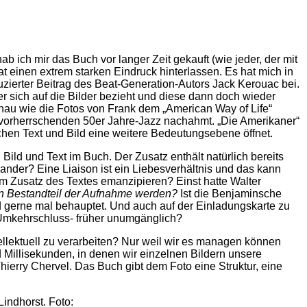
ab ich mir das Buch vor langer Zeit gekauft (wie jeder, der mit
 einen extrem starken Eindruck hinterlassen. Es hat mich in
uzierter Beitrag des Beat-Generation-Autors Jack Kerouac bei.
der sich auf die Bilder bezieht und diese dann doch wieder
 genau wie die Fotos von Frank dem „American Way of Life“
t vorherrschenden 50er Jahre-Jazz nachahmt. „Die Amerikaner“
schen Text und Bild eine weitere Bedeutungsebene öffnet.
 Bild und Text im Buch. Der Zusatz enthält natürlich bereits
nander? Eine Liaison ist ein Liebesverhältnis und das kann
m Zusatz des Textes emanzipieren? Einst hatte Walter
ten Bestandteil der Aufnahme werden?
Ist die Benjaminsche
d gerne mal behauptet. Und auch auf der Einladungskarte zu
 Umkehrschluss- früher unumgänglich?
tellektuell zu verarbeiten? Nur weil wir es managen können
d Millisekunden, in denen wir einzelnen Bildern unsere
ierry Chervel. Das Buch gibt dem Foto eine Struktur, eine