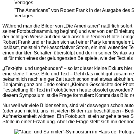
"The Americans" von Robert Frank in der Ausgabe des S
Verlages
Während man die Bilder von „Die Amerikaner“ natürlich sofort im
seiner Fotobuchsammlung beginnt) und war von der Einleitung 
der richtigen Weise auf den sich anschließenden Bildteil ein
Robert Frank und er hatten sich auf einer Party kennengelernt,
loslässt, meist ein frei-assoziativer Strom, ein mal wütender 
einen dunklen Schatten überstülpt und der in seiner Syntax 
ist für mich eines der gelungensten Beispiele, wie der Text a
„(Text-)frei und ungebunden“ – so ist dieser kleine Exkurs hier
eine steile These. Bild und Text – Geht das nicht gut zusammen
bekanntlich nach einiger Zeit auch schon mal etwas abkühlen
Benjamin ganz am Ende seiner „Kleinen Geschichte der Photo
Feststellung für Text in Fotobüchern heute obsolet geworden
diesem Symposium ist die Frage formuliert: Kommt das Bild 
Nur weil wir viele Bilder sehen, sind wir deswegen schon auto
(oder auch nicht), uns mit vielen Bildern zu beschäftigen - B
Aufmerksamkeit widmen. Ein Fotobuch ist ein angehaltenes Str
Stelle in einer Erzählung. Aber die Frage stellt sich mir de