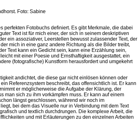
ndhorst. Foto: Sabine
 perfekten Fotobuchs definiert. Es gibt Merkmale, die dabei
r Text ist für mich einer, der sich in seinem deskriptiven
er ein assoziativer, Leerstellen bewusst zulassender Text, der
 der mich in eine ganz andere Richtung als die Bilder treibt,
er Text kann ein Gedicht sein, kann eine Erzählung sein,
leicht mit einer Poesie und Ernsthaftigkeit ausgestattet, ein
andere (fotografische) Kunstform herausfordert und umgekehrt
tigkeit andichtet, die diese gar nicht einlösen können oder
ein Referenzsystem beschreibt, das offensichtlich ist. Er kann
bernimmt er möglicherweise die Aufgabe der Klärung, der
ass man sich zu ihm vorkämpfen muss. Er kann auf einem
h schon längst geschlossen, während wir noch im
liegt, bei dem das Visuelle nur in Verbindung mit dem Text
afisch und textlich durchdrungen. Die komplexe Arbeit, die
rifflichkeiten und mit Erläuterungen zu den einzelnen Arbeiten