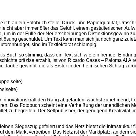
die ich an ein Fotobuch stelle: Druck- und Papierqualität, Umsc
leicht aber immer öfter das Gefühl, einem gestalterischen Aufwa
 wird, um in der Fülle der Neuerscheinungen Distinktionsgewinn 
 Notlösung geschuldet. Um Text kann man sich ja noch ganz zuletz
utorenbudget, sind im Textlektorat schlampig.
d als Buch so stimmig, dass ein Text sich wie ein fremder Eindr
schichte präzise erzählt, ist von Ricardo Cases – Paloma Al Air
e Taube gewinnt, die als Erster in den heimischen Schlag zurüc
elseite)
er Innovationskraft den Rang abgelaufen, wächst zunehmend, tre
ren. Das Fotobuch scheint eine Verheißung der unendlichen Mög
ittel zu begreifen. Der Selfpublisher, der genügend Kreativität 
leinen Siegeszug gefeiert und das Netz bietet die Infrastruktu
f dem Markt vertreiben. Das Netz ist der Marktplatz, an dem sich