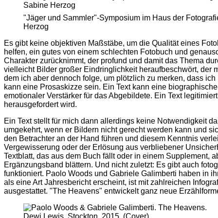
"Jäger und Sammler"-Symposium im Haus der Fotografie. V
Herzog
Es gibt keine objektiven Maßstäbe, um die Qualität eines Fot
helfen, ein gutes von einem schlechten Fotobuch und genauso e
Charakter zurücknimmt, der profund und damit das Thema durchd
vielleicht Bilder großer Eindringlichkeit heraufbeschwört, der 
dem ich aber dennoch folge, um plötzlich zu merken, dass ich
kann eine Prosaskizze sein. Ein Text kann eine biographische No
emotionaler Verstärker für das Abgebildete. Ein Text legitimie
herausgefordert wird.
Ein Text stellt für mich dann allerdings keine Notwendigkeit da
umgekehrt, wenn er Bildern nicht gerecht werden kann und sich
den Betrachter an der Hand führen und diesem Kenntnis verleih
Vergewisserung oder der Erlösung aus verbliebener Unsicherh
Textblatt, das aus dem Buch fällt oder in einem Supplement, a
Ergänzungsband blättern. Und nicht zuletzt: Es gibt auch foto
funktioniert. Paolo Woods und Gabriele Galimberti haben in i
als eine Art Jahresbericht erscheint, ist mit zahlreichen Info
ausgestattet. "The Heavens" entwickelt ganz neue Erzählforme