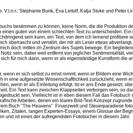
.l.n.r.: Stephanie Bunk, Eva Leitolf, Katja Stuke und Peter Li
obuchs bestimmen zu können, keine Norm, die die Produktion des
inen guten von einem schlechten Text zu unterscheiden. Ein gute
ringend sein kann, ein Text, von dem ich lernend profitiere od
mich überrascht und verstört, der mir als Leser etwas abverlangt,
 mich doch mitten im Zentrum des Sujets bewege. Ein begleitend
tiz sein, dabei weit entfernt von jeglicher Sentimentalität, viel
rt sich für mich dann, wenn er als eigenständige Kunstform die 
r, wenn er sich selbst zu ernst nimmt, wenn er Bildern eine Wich
 in eine aufgesetzte Wissenschaftlichkeit zurückzieht, wenn er 
en, wenn er als Einleitung erfolgt. Ist er ans Ende gesetzt, ü
eit. Ein Text kann zwischen Klappseiten verborgen sein, so d
bgedruckt sein. Vielleicht ist in eben diesem Fall das Fotobuc
grafische Arbeiten, denen ein klares Bild-Text-Konzept zugrunde 
hrem Buch "The Heavens" Finanzwelt und Steuerparadiese fotogr
grafiken, Zitaten, langen Experten-Essays, einem Glossar der Beg
n und ist eines der aufregendsten Fotobücher in diesem Jahr.