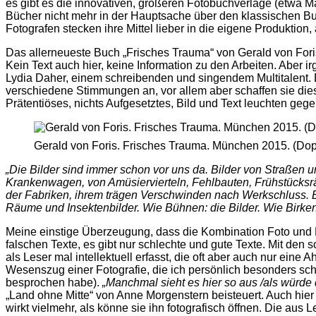
es gibt es die innovativen, größeren Fotobuchverlage (etwa Ma
Bücher nicht mehr in der Hauptsache über den klassischen Buc
Fotografen stecken ihre Mittel lieber in die eigene Produktion,
Das allerneueste Buch „Frisches Trauma“ von Gerald von Fori
Kein Text auch hier, keine Information zu den Arbeiten. Aber 
Lydia Daher, einem schreibenden und singendem Multitalent. 
verschiedene Stimmungen an, vor allem aber schaffen sie dies
Prätentiöses, nichts Aufgesetztes, Bild und Text leuchten gegen
Gerald von Foris. Frisches Trauma. München 2015. (Dop
„Die Bilder sind immer schon vor uns da. Bilder von Straßen 
Krankenwagen, von Amüsiervierteln, Fehlbauten, Frühstücksrä
der Fabriken, ihrem trägen Verschwinden nach Werkschluss. B
Räume und Insektenbilder. Wie Bühnen: die Bilder. Wie Birken.
Meine einstige Überzeugung, dass die Kombination Foto und Lyrik
falschen Texte, es gibt nur schlechte und gute Texte. Mit den
als Leser mal intellektuell erfasst, die oft aber auch nur eine
Wesenszug einer Fotografie, die ich persönlich besonders schä
besprochen habe).
„Manchmal sieht es hier so aus /als würd
„Land ohne Mitte“ von Anne Morgenstern beisteuert. Auch hier
wirkt vielmehr, als könne sie ihn fotografisch öffnen. Die au