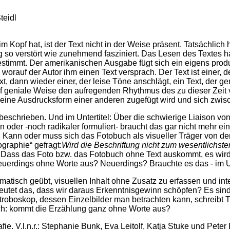
teidl
 Kopf hat, ist der Text nicht in der Weise präsent. Tatsächlich h
so verstört wie zunehmend fasziniert. Das Lesen des Textes hat
gestimmt. Der amerikanischen Ausgabe fügt sich ein eigens prod
 worauf der Autor ihm einen Text versprach. Der Text ist einer, 
Text, dann wieder einer, der leise Töne anschlägt, ein Text, der
auf geniale Weise den aufregenden Rhythmus des zu dieser Zei
ls eine Ausdrucksform einer anderen zugefügt wird und sich zwi
 beschrieben. Und im Untertitel: Über die schwierige Liaison von
 oder -noch radikaler formuliert- braucht das gar nicht mehr ei
. Kann oder muss sich das Fotobuch als visueller Träger von de
graphie“ gefragt:
Wird die Beschriftung nicht zum wesentlichs
? Dass das Foto bzw. das Fotobuch ohne Text auskommt, es wir
neuerdings ohne Worte aus? Neuerdings? Brauchte es das - im
matisch geübt, visuellen Inhalt ohne Zusatz zu erfassen und in
edeutet das, dass wir daraus Erkenntnisgewinn schöpfen? Es sin
oboskop, dessen Einzelbilder man betrachten kann, schreibt Th
nnoch: kommt die Erzählung ganz ohne Worte aus?