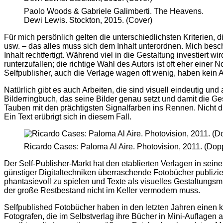
Paolo Woods & Gabriele Galimberti. The Heavens.
Dewi Lewis. Stockton, 2015. (Cover)
Für mich persönlich gelten die unterschiedlichsten Kriterien, 
usw. – das alles muss sich dem Inhalt unterordnen. Mich besch
Inhalt rechtfertigt. Während viel in die Gestaltung investiert
runterzufallen; die richtige Wahl des Autors ist oft eher einer
Selfpublisher, auch die Verlage wagen oft wenig, haben kein A
Natürlich gibt es auch Arbeiten, die sind visuell eindeutig un
Bilderringbuch, das seine Bilder genau setzt und damit die Ge
Tauben mit den prächtigsten Signalfarben ins Rennen. Nicht di
Ein Text erübrigt sich in diesem Fall.
Ricardo Cases: Paloma Al Aire. Photovision, 2011. (Dopp
Der Self-Publisher-Markt hat den etablierten Verlagen in sein
günstiger Digitaltechniken überraschende Fotobücher publizie
phantasievoll zu spielen und Texte als visuelles Gestaltungsm
der große Restbestand nicht im Keller vermodern muss.
Selfpublished Fotobücher haben in den letzten Jahren einen k
Fotografen, die im Selbstverlag ihre Bücher in Mini-Auflagen au