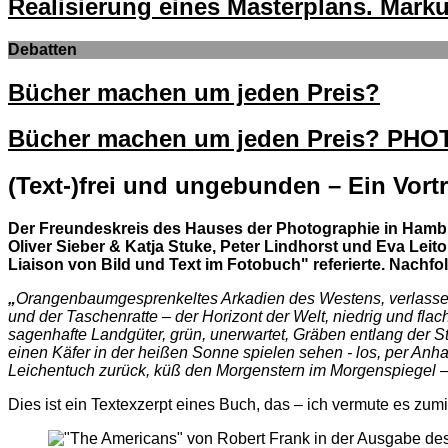
Realisierung eines Masterplans. Mar
Debatten
Bücher machen um jeden Preis?
Bücher machen um jeden Preis? PH
(Text-)frei und ungebunden – Ein Vort
Der Freundeskreis des Hauses der Photographie in Hambu
Oliver Sieber & Katja Stuke, Peter Lindhorst und Eva Leito
Liaison von Bild und Text im Fotobuch" referierte. Nachf
„
Orangenbaumgesprenkeltes Arkadien des Westens, verlassen
und der Taschenratte – der Horizont der Welt, niedrig und fla
sagenhafte Landgüter, grün, unerwartet, Gräben entlang der St
einen Käfer in der heißen Sonne spielen sehen - los, per Anhal
Leichentuch zurück, küß den Morgenstern im Morgenspiegel –
Dies ist ein Textexzerpt eines Buch, das – ich vermute es zum