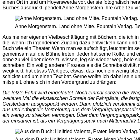
einen Ort in und um Hoyerswerda vor, der sie fotografisch her
Buches ausdrückt, pendelt Anne Morgenstern ihre Arbeit zu vi
Anne Morgenstern. Land ohne Mitte. Fountain Verlag. Ber
Aus meiner eigenen Vielbeschäftigung mit Büchern, die ich 
die, wenn ich irgendeinen Zugang dazu entwickeln kann und e
Buch wie ein Theater. Wenn man es aufschlägt, leuchtet im s
gemeinsam auf die Bühne treten. Jeder hat seine Rolle, und ein
ohne zu viel über diese zu wissen, leg sie wieder weg, hole si
schreiben. Ein völlig anderer Prozess als die Schreibaktivitä
wegklickt, hat etwas Wertiges, etwas, das noch ein wenig bleib
schickte und um einen Text bat. Gerne wollte ich dabei sein
mitspielt, ohne sich in den Vordergrund zu drängen:
Die letzte Fahrt wird eingeläutet. Noch einmal ächzen die Wag
weiteres Mal die ekstatischen Schreie der Fahrgäste, die festg
Geisterbahn ausgespuckt werden. Dann plötzlich verstummt 
aus und erfolgt die Vertreibung aus dem Vergnügungsparadie
ein wenig zu strecken vermögen. Über dem Vergnügungspark, ge
der einsamer ist, als ein Vergnügungspark nach Mitternacht? Da
Aus dem Buch: Helfried Valenta, Prater. Metro Verlag. W