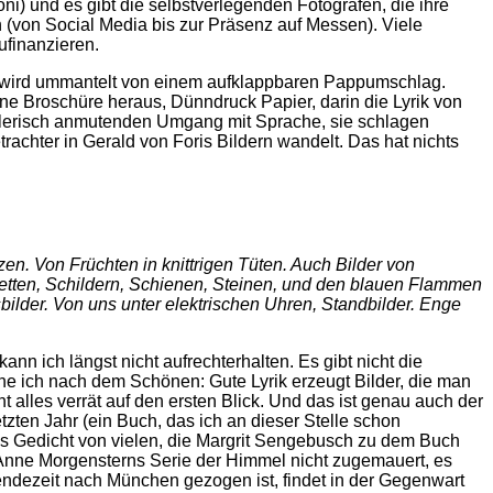
ni) und es gibt die selbstverlegenden Fotografen, die ihre
 (von Social Media bis zur Präsenz auf Messen). Viele
ufinanzieren.
es wird ummantelt von einem aufklappbaren Pappumschlag.
eine Broschüre heraus, Dünndruck Papier, darin die Lyrik von
ielerisch anmutenden Umgang mit Sprache, sie schlagen
achter in Gerald von Foris Bildern wandelt. Das hat nichts
en. Von Früchten in knittrigen Tüten. Auch Bilder von
etten, Schildern, Schienen, Steinen, und den blauen Flammen
ilder. Von uns unter elektrischen Uhren, Standbilder. Enge
ann ich längst nicht aufrechterhalten. Es gibt nicht die
che ich nach dem Schönen: Gute Lyrik erzeugt Bilder, die man
ht alles verrät auf den ersten Blick. Und das ist genau auch der
zten Jahr (ein Buch, das ich an dieser Stelle schon
es Gedicht von vielen, die Margrit Sengebusch zu dem Buch
n Anne Morgensterns Serie der Himmel nicht zugemauert, es
Wendezeit nach München gezogen ist, findet in der Gegenwart