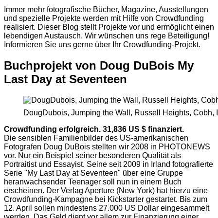
Immer mehr fotografische Bücher, Magazine, Ausstellungen
und spezielle Projekte werden mit Hilfe von Crowdfunding
realisiert. Dieser Blog stellt Projekte vor und ermöglicht einen
lebendigen Austausch. Wir wünschen uns rege Beteiligung!
Informieren Sie uns gerne über Ihr Crowdfunding-Projekt.
Buchprojekt von Doug DuBois My
Last Day at Seventeen
DougDubois, Jumping the Wall, Russell Heights, Cobh, 
Crowdfunding erfolgreich.
31,836
US $ finanziert.
Die sensiblen Familienbilder des US-amerikanischen
Fotografen Doug DuBois stellten wir 2008 in PHOTONEWS
vor. Nur ein Beispiel seiner besonderen Qualität als
Portraitist und Essayist. Seine seit 2009 in Irland fotografierte
Serie "My Last Day at Seventeen" über eine Gruppe
heranwachsender Teenager soll nun in einem Buch
erscheinen. Der Verlag Aperture (New York) hat hierzu eine
Crowdfunding-Kampagne bei Kickstarter gestartet. Bis zum
12. April sollen mindestens 27.000 US Dollar eingesammelt
werden. Das Geld dient vor allem zur Finanzierung einer