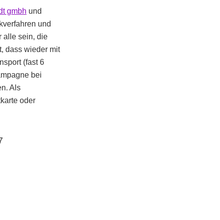
adt gmbh
und
ckverfahren und
alle sein, die
t, dass wieder mit
sport (fast 6
Kampagne bei
n. Als
karte oder