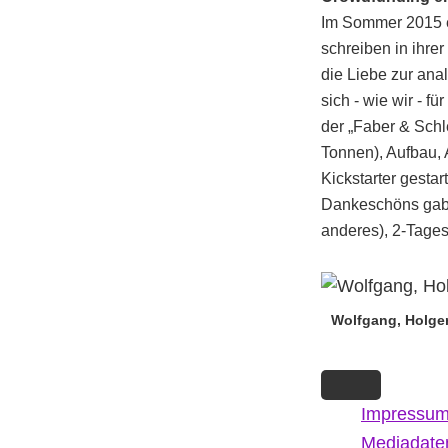
Im Sommer 2015 e
schreiben in ihrer
die Liebe zur anal
sich - wie wir - f
der „Faber & Schl
Tonnen), Aufbau,
Kickstarter gesta
Dankeschöns gab e
anderes), 2-Tage
Wolfgang, Holger
Impressu
Mediadate