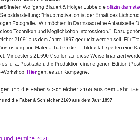
röffneten Wolfgang Blauert & Holger Lübbe die
offizin darmst
 Selbstdarstellung: "Hauptmotivation ist der Erhalt des Lichtdru
ogen Fotografie. Wir möchten in Darmstadt eine Anlaufstelle für 
ür diese Techniken und Möglichkeiten interessieren." Dazu gehör
eicher 2169" aus dem Jahre 1897 gedruckt werden soll. Für Tran
 Ausrüstung und Material haben die Lichtdruck-Experten eine 
rtet. Mindestens
21.690
€ sollen auf diese Weise finanziert werde
s u. a. Postkarten, die Produktion einer eigenen Edition (Post
s-Workshop.
Hier
geht es zur Kampagne.
 und die Faber & Schleicher 2169 aus dem Jahr 1897
m
n und Termine 2026