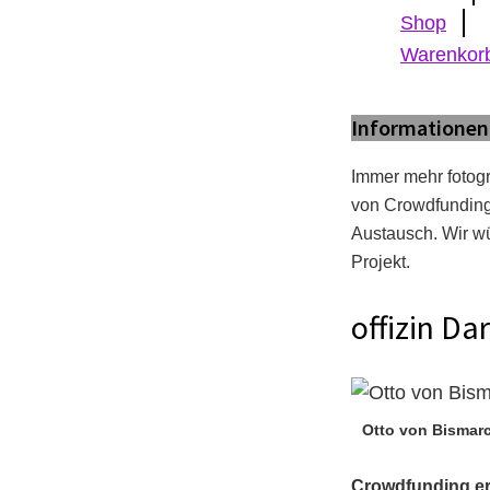
Shop
Warenkor
Informationen
Immer mehr fotogr
von Crowdfunding 
Austausch. Wir wü
Projekt.
offizin Da
Otto von Bismarc
Crowdfunding erfo