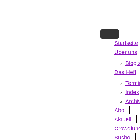
Skip
to
main
content
Startseite
Über uns
Blog 
Das Heft
Termi
Index
Archi
Abo
Aktuell
Crowdfun
Suche