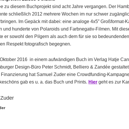
dee zu diesem Buchprojekt sind acht Jahre vergangen. Der Hamb
nte schließlich 2012 mehrere Wochen im nur schwer zugänglic
erbringen. Im Gepäck mit dabei: eine analoge 4x5” Großformat-
n und hunderte von Polaroids und Farbnegativ-Filmen. Mit die
te er sowohl den Pilgern als auch dem für sie so bedeundenden
n Respekt fotografisch begegnen.
m Oktober 2016 in einem aufwändigen Buch im Verlag Hatje Can
urger Design-Büro Peter Schmidt, Belliero & Zandée gestaltet
r Finanzierung hat Samuel Zuder eine Crowdfunding-Kampagne 
nkeschöns gab es u. a. das Buch und Prints.
Hier
geht es zur K
der