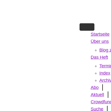
Skip
to
main
content
Startseite
Über uns
Blog 
Das Heft
Termi
Index
Archi
Abo
Aktuell
Crowdfun
Suche