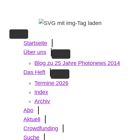
Skip
to
main
content
Startseite
Über uns
Blog zu 25 Jahre Photonews 2014
Das Heft
Termine 2026
Index
Archiv
Abo
Aktuell
Crowdfunding
Suche