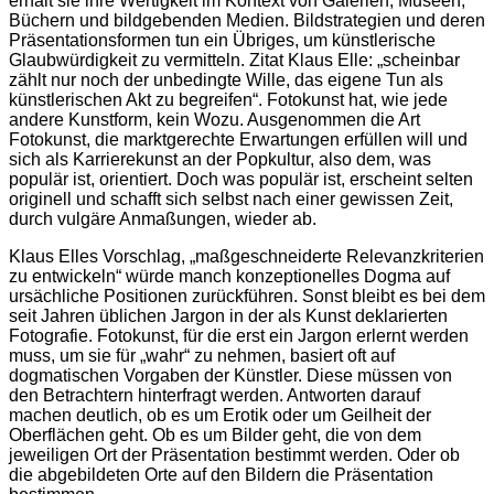
erhält sie ihre Wertigkeit im Kontext von Galerien, Museen,
Büchern und bildgebenden Medien. Bildstrategien und deren
Präsentationsformen tun ein Übriges, um künstlerische
Glaubwürdigkeit zu vermitteln. Zitat Klaus Elle: „scheinbar
zählt nur noch der unbedingte Wille, das eigene Tun als
künstlerischen Akt zu begreifen“. Fotokunst hat, wie jede
andere Kunstform, kein Wozu. Ausgenommen die Art
Fotokunst, die marktgerechte Erwartungen erfüllen will und
sich als Karrierekunst an der Popkultur, also dem, was
populär ist, orientiert. Doch was populär ist, erscheint selten
originell und schafft sich selbst nach einer gewissen Zeit,
durch vulgäre Anmaßungen, wieder ab.
Klaus Elles Vorschlag, „maßgeschneiderte Relevanzkriterien
zu entwickeln“ würde manch konzeptionelles Dogma auf
ursächliche Positionen zurückführen. Sonst bleibt es bei dem
seit Jahren üblichen Jargon in der als Kunst deklarierten
Fotografie. Fotokunst, für die erst ein Jargon erlernt werden
muss, um sie für „wahr“ zu nehmen, basiert oft auf
dogmatischen Vorgaben der Künstler. Diese müssen von
den Betrachtern hinterfragt werden. Antworten darauf
machen deutlich, ob es um Erotik oder um Geilheit der
Oberflächen geht. Ob es um Bilder geht, die von dem
jeweiligen Ort der Präsentation bestimmt werden. Oder ob
die abgebildeten Orte auf den Bildern die Präsentation