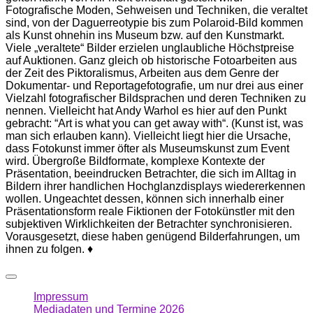
Fotografische Moden, Sehweisen und Techniken, die veraltet
sind, von der Daguerreotypie bis zum Polaroid-Bild kommen
als Kunst ohnehin ins Museum bzw. auf den Kunstmarkt.
Viele „veraltete“ Bilder erzielen unglaubliche Höchstpreise
auf Auktionen. Ganz gleich ob historische Fotoarbeiten aus
der Zeit des Piktoralismus, Arbeiten aus dem Genre der
Dokumentar- und Reportagefotografie, um nur drei aus einer
Vielzahl fotografischer Bildsprachen und deren Techniken zu
nennen. Vielleicht hat Andy Warhol es hier auf den Punkt
gebracht: “Art is what you can get away with“. (Kunst ist, was
man sich erlauben kann). Vielleicht liegt hier die Ursache,
dass Fotokunst immer öfter als Museumskunst zum Event
wird. Übergroße Bildformate, komplexe Kontexte der
Präsentation, beeindrucken Betrachter, die sich im Alltag in
Bildern ihrer handlichen Hochglanzdisplays wiedererkennen
wollen. Ungeachtet dessen, können sich innerhalb einer
Präsentationsform reale Fiktionen der Fotokünstler mit den
subjektiven Wirklichkeiten der Betrachter synchronisieren.
Vorausgesetzt, diese haben genügend Bilderfahrungen, um
ihnen zu folgen. ♦
Impressum
Mediadaten und Termine 2026