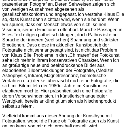
präsentierten Fotografien. Deren Sehweisen zeigen sich,
von wenigen Ausnahmen abgesehen als
gesellschaftskonform und angepasst. Ich verstehe Klaus Elle
so, dass Kunst dann sichtbar wird, wenn sie berührt. Wenn
wir spüren, dass ein Mensch etwas von sich, seinen
Visionen, seinen Emotionen offenbart. Manche Passagen in
Elles Text mögen pathetisch klingen, doch Pathos ist eine
Sprache der inneren (seelischen) Spannung und stärkster
Emotionen. Dass diese im aktuellen Kunstbetrieb der
Fotografie nicht sehr angesagt sind, ist nicht das Problem
von Klaus Elle. Probleme in den „Chimären“ der Fotokunst
sehe ich mehr in ihrem konservativen Charakter. Wenn ich
an großartige neue und beeindruckende Bilder aus
elaborierten Bildentwicklungen der Fotografie, (Medizin,
Astrophysik, Infrarot, Magnetresonanz, biometrische
Verfahren u.a.) denke, überrascht mich eine Fotografie, die
sich mit Bildmitteln der 1980er Jahre im Kunstkontext
etablieren möchte. Hier präsentiert sich eine Fotografie
deren Verschwinden sich, in künstlerisch angelegter
Wertigkeit, bereits ankündigt um sich als Nischenprodukt
selbst zu feiern.
Vielleicht kommt aus dieser Ahnung der Kunsthype mit
Fotografien, wobei die Frage ob Fotografie auch als Kunst
gelten kann, von mir nicht ernsthaft gestellt wird.