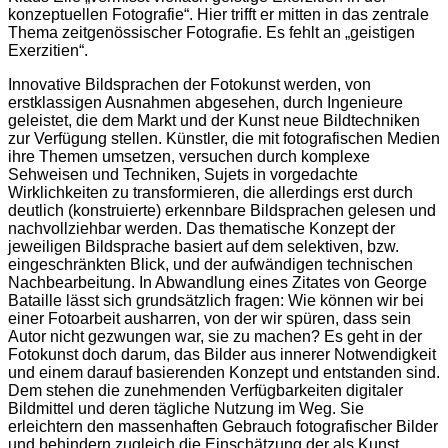
konzeptuellen Fotografie“. Hier trifft er mitten in das zentrale
Thema zeitgenössischer Fotografie. Es fehlt an „geistigen
Exerzitien“.
Innovative Bildsprachen der Fotokunst werden, von
erstklassigen Ausnahmen abgesehen, durch Ingenieure
geleistet, die dem Markt und der Kunst neue Bildtechniken
zur Verfügung stellen. Künstler, die mit fotografischen Medien
ihre Themen umsetzen, versuchen durch komplexe
Sehweisen und Techniken, Sujets in vorgedachte
Wirklichkeiten zu transformieren, die allerdings erst durch
deutlich (konstruierte) erkennbare Bildsprachen gelesen und
nachvollziehbar werden. Das thematische Konzept der
jeweiligen Bildsprache basiert auf dem selektiven, bzw.
eingeschränkten Blick, und der aufwändigen technischen
Nachbearbeitung. In Abwandlung eines Zitates von George
Bataille lässt sich grundsätzlich fragen: Wie können wir bei
einer Fotoarbeit ausharren, von der wir spüren, dass sein
Autor nicht gezwungen war, sie zu machen? Es geht in der
Fotokunst doch darum, das Bilder aus innerer Notwendigkeit
und einem darauf basierenden Konzept und entstanden sind.
Dem stehen die zunehmenden Verfügbarkeiten digitaler
Bildmittel und deren tägliche Nutzung im Weg. Sie
erleichtern den massenhaften Gebrauch fotografischer Bilder
und behindern zugleich die Einschätzung der als Kunst