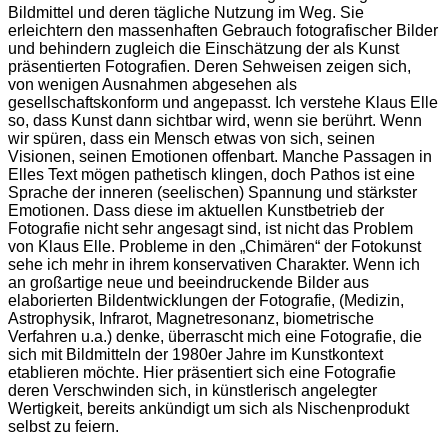
Bildmittel und deren tägliche Nutzung im Weg. Sie
erleichtern den massenhaften Gebrauch fotografischer Bilder
und behindern zugleich die Einschätzung der als Kunst
präsentierten Fotografien. Deren Sehweisen zeigen sich,
von wenigen Ausnahmen abgesehen als
gesellschaftskonform und angepasst. Ich verstehe Klaus Elle
so, dass Kunst dann sichtbar wird, wenn sie berührt. Wenn
wir spüren, dass ein Mensch etwas von sich, seinen
Visionen, seinen Emotionen offenbart. Manche Passagen in
Elles Text mögen pathetisch klingen, doch Pathos ist eine
Sprache der inneren (seelischen) Spannung und stärkster
Emotionen. Dass diese im aktuellen Kunstbetrieb der
Fotografie nicht sehr angesagt sind, ist nicht das Problem
von Klaus Elle. Probleme in den „Chimären“ der Fotokunst
sehe ich mehr in ihrem konservativen Charakter. Wenn ich
an großartige neue und beeindruckende Bilder aus
elaborierten Bildentwicklungen der Fotografie, (Medizin,
Astrophysik, Infrarot, Magnetresonanz, biometrische
Verfahren u.a.) denke, überrascht mich eine Fotografie, die
sich mit Bildmitteln der 1980er Jahre im Kunstkontext
etablieren möchte. Hier präsentiert sich eine Fotografie
deren Verschwinden sich, in künstlerisch angelegter
Wertigkeit, bereits ankündigt um sich als Nischenprodukt
selbst zu feiern.