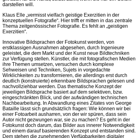
darstellen will.
Klaus Elle „vermisst vielfach geistige Exerzitien in der
konzeptuellen Fotografie“. Hier trifft er mitten in das zentrale
Thema zeitgenössischer Fotografie. Es fehlt an „geistigen
Exerzitien“.
Innovative Bildsprachen der Fotokunst werden, von
erstklassigen Ausnahmen abgesehen, durch Ingenieure
geleistet, die dem Markt und der Kunst neue Bildtechniken
zur Verfügung stellen. Künstler, die mit fotografischen Medien
ihre Themen umsetzen, versuchen durch komplexe
Sehweisen und Techniken, Sujets in vorgedachte
Wirklichkeiten zu transformieren, die allerdings erst durch
deutlich (konstruierte) erkennbare Bildsprachen gelesen und
nachvollziehbar werden. Das thematische Konzept der
jeweiligen Bildsprache basiert auf dem selektiven, bzw.
eingeschränkten Blick, und der aufwändigen technischen
Nachbearbeitung. In Abwandlung eines Zitates von George
Bataille lässt sich grundsätzlich fragen: Wie können wir bei
einer Fotoarbeit ausharren, von der wir spüren, dass sein
Autor nicht gezwungen war, sie zu machen? Es geht in der
Fotokunst doch darum, das Bilder aus innerer Notwendigkeit
und einem darauf basierenden Konzept und entstanden sind.
Dem stehen die zunehmenden Verfügbarkeiten digitaler