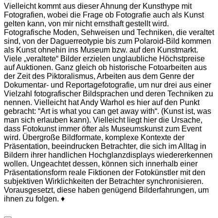
Vielleicht kommt aus dieser Ahnung der Kunsthype mit
Fotografien, wobei die Frage ob Fotografie auch als Kunst
gelten kann, von mir nicht ernsthaft gestellt wird.
Fotografische Moden, Sehweisen und Techniken, die veraltet
sind, von der Daguerreotypie bis zum Polaroid-Bild kommen
als Kunst ohnehin ins Museum bzw. auf den Kunstmarkt.
Viele „veraltete“ Bilder erzielen unglaubliche Höchstpreise
auf Auktionen. Ganz gleich ob historische Fotoarbeiten aus
der Zeit des Piktoralismus, Arbeiten aus dem Genre der
Dokumentar- und Reportagefotografie, um nur drei aus einer
Vielzahl fotografischer Bildsprachen und deren Techniken zu
nennen. Vielleicht hat Andy Warhol es hier auf den Punkt
gebracht: “Art is what you can get away with“. (Kunst ist, was
man sich erlauben kann). Vielleicht liegt hier die Ursache,
dass Fotokunst immer öfter als Museumskunst zum Event
wird. Übergroße Bildformate, komplexe Kontexte der
Präsentation, beeindrucken Betrachter, die sich im Alltag in
Bildern ihrer handlichen Hochglanzdisplays wiedererkennen
wollen. Ungeachtet dessen, können sich innerhalb einer
Präsentationsform reale Fiktionen der Fotokünstler mit den
subjektiven Wirklichkeiten der Betrachter synchronisieren.
Vorausgesetzt, diese haben genügend Bilderfahrungen, um
ihnen zu folgen. ♦