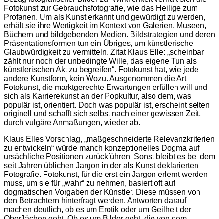
Fotokunst zur Gebrauchsfotografie, wie das Heilige zum
Profanen. Um als Kunst erkannt und gewürdigt zu werden,
erhält sie ihre Wertigkeit im Kontext von Galerien, Museen,
Büchern und bildgebenden Medien. Bildstrategien und deren
Präsentationsformen tun ein Übriges, um künstlerische
Glaubwürdigkeit zu vermitteln. Zitat Klaus Elle: „scheinbar
zählt nur noch der unbedingte Wille, das eigene Tun als
künstlerischen Akt zu begreifen“. Fotokunst hat, wie jede
andere Kunstform, kein Wozu. Ausgenommen die Art
Fotokunst, die marktgerechte Erwartungen erfüllen will und
sich als Karrierekunst an der Popkultur, also dem, was
populär ist, orientiert. Doch was populär ist, erscheint selten
originell und schafft sich selbst nach einer gewissen Zeit,
durch vulgäre Anmaßungen, wieder ab.
Klaus Elles Vorschlag, „maßgeschneiderte Relevanzkriterien
zu entwickeln“ würde manch konzeptionelles Dogma auf
ursächliche Positionen zurückführen. Sonst bleibt es bei dem
seit Jahren üblichen Jargon in der als Kunst deklarierten
Fotografie. Fotokunst, für die erst ein Jargon erlernt werden
muss, um sie für „wahr“ zu nehmen, basiert oft auf
dogmatischen Vorgaben der Künstler. Diese müssen von
den Betrachtern hinterfragt werden. Antworten darauf
machen deutlich, ob es um Erotik oder um Geilheit der
Oberflächen geht. Ob es um Bilder geht, die von dem