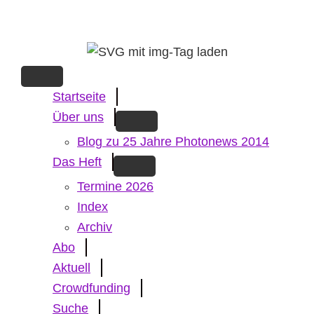
Skip
to
main
content
Startseite
Über uns
Blog zu 25 Jahre Photonews 2014
Das Heft
Termine 2026
Index
Archiv
Abo
Aktuell
Crowdfunding
Suche