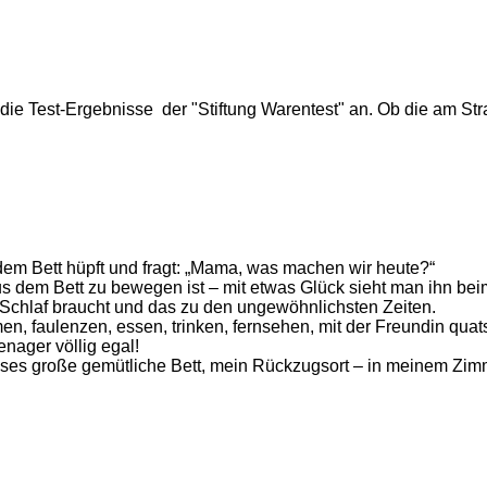
f die Test-Ergebnisse der "Stiftung Warentest" an. Ob die am 
 dem Bett hüpft und fragt: „Mama, was machen wir heute?“
 dem Bett zu bewegen ist – mit etwas Glück sieht man ihn bei
r Schlaf braucht und das zu den ungewöhnlichsten Zeiten.
äumen, faulenzen, essen, trinken, fernsehen, mit der Freundin 
nager völlig egal!
ieses große gemütliche Bett, mein Rückzugsort – in meinem Zim