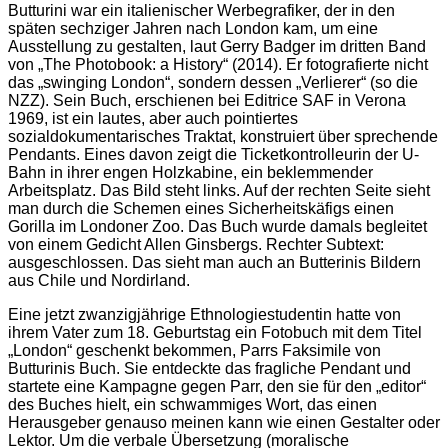
Butturini war ein italienischer Werbegrafiker, der in den
späten sechziger Jahren nach London kam, um eine
Ausstellung zu gestalten, laut Gerry Badger im dritten Band
von „The Photobook: a History“ (2014). Er fotografierte nicht
das „swinging London“, sondern dessen „Verlierer“ (so die
NZZ). Sein Buch, erschienen bei Editrice SAF in Verona
1969, ist ein lautes, aber auch pointiertes
sozialdokumentarisches Traktat, konstruiert über sprechende
Pendants. Eines davon zeigt die Ticketkontrolleurin der U-
Bahn in ihrer engen Holzkabine, ein beklemmender
Arbeitsplatz. Das Bild steht links. Auf der rechten Seite sieht
man durch die Schemen eines Sicherheitskäfigs einen
Gorilla im Londoner Zoo. Das Buch wurde damals begleitet
von einem Gedicht Allen Ginsbergs. Rechter Subtext:
ausgeschlossen. Das sieht man auch an Butterinis Bildern
aus Chile und Nordirland.
Eine jetzt zwanzigjährige Ethnologiestudentin hatte von
ihrem Vater zum 18. Geburtstag ein Fotobuch mit dem Titel
„London“ geschenkt bekommen, Parrs Faksimile von
Butturinis Buch. Sie entdeckte das fragliche Pendant und
startete eine Kampagne gegen Parr, den sie für den „editor“
des Buches hielt, ein schwammiges Wort, das einen
Herausgeber genauso meinen kann wie einen Gestalter oder
Lektor. Um die verbale Übersetzung (moralische