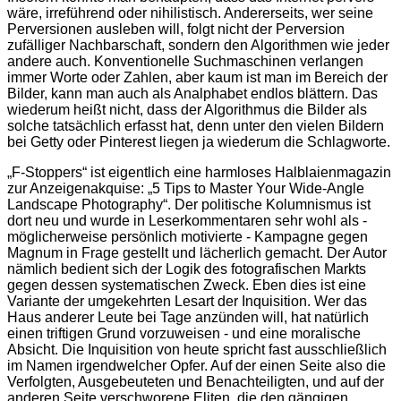
wäre, irreführend oder nihilistisch. Andererseits, wer seine
Perversionen ausleben will, folgt nicht der Perversion
zufälliger Nachbarschaft, sondern den Algorithmen wie jeder
andere auch. Konventionelle Suchmaschinen verlangen
immer Worte oder Zahlen, aber kaum ist man im Bereich der
Bilder, kann man auch als Analphabet endlos blättern. Das
wiederum heißt nicht, dass der Algorithmus die Bilder als
solche tatsächlich erfasst hat, denn unter den vielen Bildern
bei Getty oder Pinterest liegen ja wiederum die Schlagworte.
„F-Stoppers“ ist eigentlich eine harmloses Halblaienmagazin
zur Anzeigenakquise: „5 Tips to Master Your Wide-Angle
Landscape Photography“. Der politische Kolumnismus ist
dort neu und wurde in Leserkommentaren sehr wohl als -
möglicherweise persönlich motivierte - Kampagne gegen
Magnum in Frage gestellt und lächerlich gemacht. Der Autor
nämlich bedient sich der Logik des fotografischen Markts
gegen dessen systematischen Zweck. Eben dies ist eine
Variante der umgekehrten Lesart der Inquisition. Wer das
Haus anderer Leute bei Tage anzünden will, hat natürlich
einen triftigen Grund vorzuweisen - und eine moralische
Absicht. Die Inquisition von heute spricht fast ausschließlich
im Namen irgendwelcher Opfer. Auf der einen Seite also die
Verfolgten, Ausgebeuteten und Benachteiligten, und auf der
anderen Seite verschworene Eliten, die den gängigen