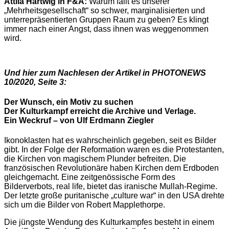
Attila Hartwig in F&A:
Warum fällt es unserer
„Mehrheitsgesellschaft“ so schwer, marginalisierten und
unterrepräsentierten Gruppen Raum zu geben? Es klingt
immer nach einer Angst, dass ihnen was weggenommen
wird.
Und hier zum Nachlesen der Artikel in PHOTONEWS
10/2020, Seite 3:
Der Wunsch, ein Motiv zu suchen
Der Kulturkampf erreicht die Archive und Verlage.
Ein Weckruf – von Ulf Erdmann Ziegler
Ikonoklasten hat es wahrscheinlich gegeben, seit es Bilder
gibt. In der Folge der Reformation waren es die Protestanten,
die Kirchen von magischem Plunder befreiten. Die
französischen Revolutionäre haben Kirchen dem Erdboden
gleichgemacht. Eine zeitgenössische Form des
Bilderverbots, real life, bietet das iranische Mullah-Regime.
Der letzte große puritanische „culture war“ in den USA drehte
sich um die Bilder von Robert Mapplethorpe.
Die jüngste Wendung des Kulturkampfes besteht in einem