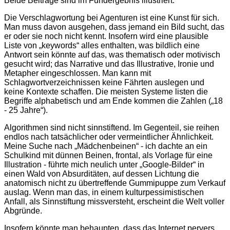
Beide Beiträge sind im Fundergebnis illustriert.
Die Verschlagwortung bei Agenturen ist eine Kunst für sich.
Man muss davon ausgehen, dass jemand ein Bild sucht, das
er oder sie noch nicht kennt. Insofern wird eine plausible
Liste von „keywords“ alles enthalten, was bildlich eine
Antwort sein könnte auf das, was thematisch oder motivisch
gesucht wird; das Narrative und das Illustrative, Ironie und
Metapher eingeschlossen. Man kann mit
Schlagwortverzeichnissen keine Fährten auslegen und
keine Kontexte schaffen. Die meisten Systeme listen die
Begriffe alphabetisch und am Ende kommen die Zahlen („18
- 25 Jahre“).
Algorithmen sind nicht sinnstiftend. Im Gegenteil, sie reihen
endlos nach tatsächlicher oder vermeintlicher Ähnlichkeit.
Meine Suche nach „Mädchenbeinen“ - ich dachte an ein
Schulkind mit dünnen Beinen, frontal, als Vorlage für eine
Illustration - führte mich neulich unter „Google-Bilder“ in
einen Wald von Absurditäten, auf dessen Lichtung die
anatomisch nicht zu übertreffende Gummipuppe zum Verkauf
auslag. Wenn man das, in einem kulturpessimistischen
Anfall, als Sinnstiftung missversteht, erscheint die Welt voller
Abgründe.
Insofern könnte man behaupten, dass das Internet pervers