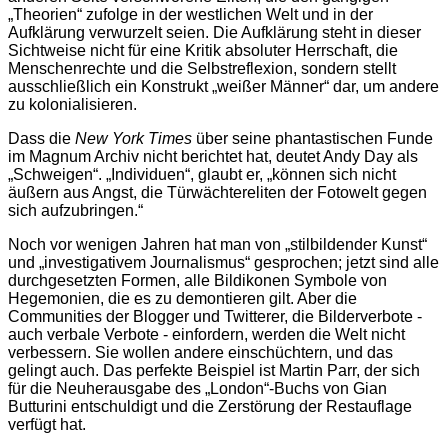
„Theorien“ zufolge in der westlichen Welt und in der
Aufklärung verwurzelt seien. Die Aufklärung steht in dieser
Sichtweise nicht für eine Kritik absoluter Herrschaft, die
Menschenrechte und die Selbstreflexion, sondern stellt
ausschließlich ein Konstrukt „weißer Männer“ dar, um andere
zu kolonialisieren.
Dass die
New York Times
über seine phantastischen Funde
im Magnum Archiv nicht berichtet hat, deutet Andy Day als
„Schweigen“. „Individuen“, glaubt er, „können sich nicht
äußern aus Angst, die Türwächtereliten der Fotowelt gegen
sich aufzubringen.“
Noch vor wenigen Jahren hat man von „stilbildender Kunst“
und „investigativem Journalismus“ gesprochen; jetzt sind alle
durchgesetzten Formen, alle Bildikonen Symbole von
Hegemonien, die es zu demontieren gilt. Aber die
Communities der Blogger und Twitterer, die Bilderverbote -
auch verbale Verbote - einfordern, werden die Welt nicht
verbessern. Sie wollen andere einschüchtern, und das
gelingt auch. Das perfekte Beispiel ist Martin Parr, der sich
für die Neuherausgabe des „London“-Buchs von Gian
Butturini entschuldigt und die Zerstörung der Restauflage
verfügt hat.