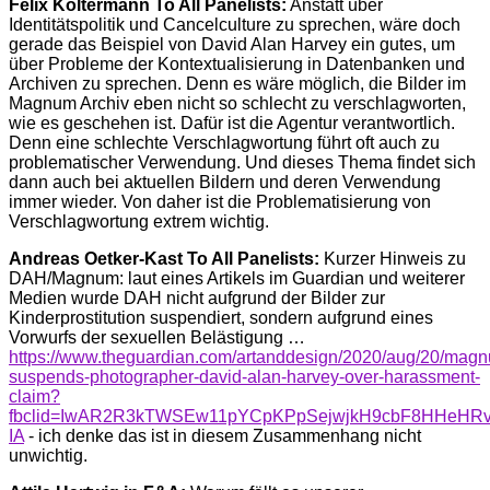
Felix Koltermann To All Panelists:
Anstatt über
Identitätspolitik und Cancelculture zu sprechen, wäre doch
gerade das Beispiel von David Alan Harvey ein gutes, um
über Probleme der Kontextualisierung in Datenbanken und
Archiven zu sprechen. Denn es wäre möglich, die Bilder im
Magnum Archiv eben nicht so schlecht zu verschlagworten,
wie es geschehen ist. Dafür ist die Agentur verantwortlich.
Denn eine schlechte Verschlagwortung führt oft auch zu
problematischer Verwendung. Und dieses Thema findet sich
dann auch bei aktuellen Bildern und deren Verwendung
immer wieder. Von daher ist die Problematisierung von
Verschlagwortung extrem wichtig.
Andreas Oetker-Kast To All Panelists:
Kurzer Hinweis zu
DAH/Magnum: laut eines Artikels im Guardian und weiterer
Medien wurde DAH nicht aufgrund der Bilder zur
Kinderprostitution suspendiert, sondern aufgrund eines
Vorwurfs der sexuellen Belästigung …
https://www.theguardian.com/artanddesign/2020/aug/20/mag
suspends-photographer-david-alan-harvey-over-harassment-
claim?
fbclid=IwAR2R3kTWSEw11pYCpKPpSejwjkH9cbF8HHeHRvp
IA
- ich denke das ist in diesem Zusammenhang nicht
unwichtig.