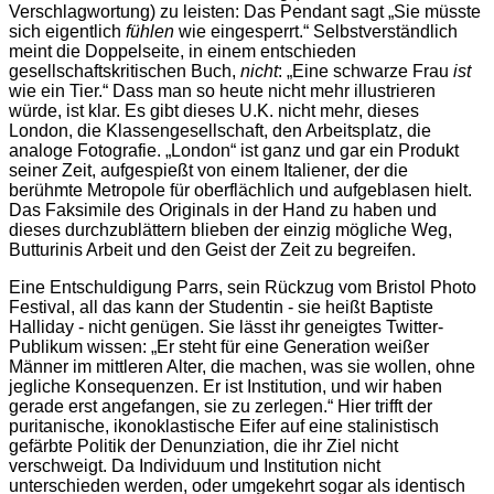
Verschlagwortung) zu leisten: Das Pendant sagt „Sie müsste
sich eigentlich
fühlen
wie eingesperrt.“ Selbstverständlich
meint die Doppelseite, in einem entschieden
gesellschaftskritischen Buch,
nicht
: „Eine schwarze Frau
ist
wie ein Tier.“ Dass man so heute nicht mehr illustrieren
würde, ist klar. Es gibt dieses U.K. nicht mehr, dieses
London, die Klassengesellschaft, den Arbeitsplatz, die
analoge Fotografie. „London“ ist ganz und gar ein Produkt
seiner Zeit, aufgespießt von einem Italiener, der die
berühmte Metropole für oberflächlich und aufgeblasen hielt.
Das Faksimile des Originals in der Hand zu haben und
dieses durchzublättern blieben der einzig mögliche Weg,
Butturinis Arbeit und den Geist der Zeit zu begreifen.
Eine Entschuldigung Parrs, sein Rückzug vom Bristol Photo
Festival, all das kann der Studentin - sie heißt Baptiste
Halliday - nicht genügen. Sie lässt ihr geneigtes Twitter-
Publikum wissen: „Er steht für eine Generation weißer
Männer im mittleren Alter, die machen, was sie wollen, ohne
jegliche Konsequenzen. Er ist Institution, und wir haben
gerade erst angefangen, sie zu zerlegen.“ Hier trifft der
puritanische, ikonoklastische Eifer auf eine stalinistisch
gefärbte Politik der Denunziation, die ihr Ziel nicht
verschweigt. Da Individuum und Institution nicht
unterschieden werden, oder umgekehrt sogar als identisch