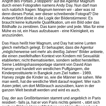
Angriff des Portals „Fstoppers“ auf die Agentur Magnum
durch einen Fotografen namens Andy Day. Nun darf man
sich natürlich fragen: Magnum kennen wir - aber was ist
denn dieses Portal, wer dieser schreibende Fotograf? Die
Antwort führt direkt in die Logik der Bilderstürmerei: Es
braucht keine kulturelle Qualifikation, um ein Bild oder das
Bildhafte zu zerstören. Das kann jeder und jede. Was für eine
Mühe es ist, ein Haus aufzubauen - eine Kleinigkeit, es
anzuzünden.
Das Haus heißt hier Magnum, und Day hat seine Lunten
gleich mehrfach gelegt. Er behauptet, dass die Agentur
„möglicherweise seit mehr als dreißig Jahren“ Bilder anbiete,
die einen zweifelhaften Kontext von Kindern mit Sexualität
etablierten; nicht thematisierten, sondern selbst herstellten.
Seine Lieblingshassreportage stammt von David Alan
Harvey und handelt von westlichen Puffgängern, die
Kinderprostituierte in Bangkok zum Ziel hatten - 1989.
Harvey zeigte die Kinder so, wie die Männer sie sahen. Wie
man weiß, hat die westliche Welt darauf reagiert. Wer nach
Asien jettet, um dort Mißbrauch auszuüben, kann in der
ganzen Welt bestraft werden und wird es auch.
Day, der aus Großbritannien stammt und angeblich in Paris
residiert - falls ja, hat er von Paris nichts gelernt -, stört sich