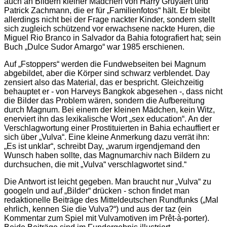
auch an Bildern kleiner Mädchen von Harry Gruyaert und
Patrick Zachmann, die er für „Familienfotos“ hält. Er bleibt
allerdings nicht bei der Frage nackter Kinder, sondern stellt
sich zugleich schützend vor erwachsene nackte Huren, die
Miguel Rio Branco in Salvador da Bahia fotografiert hat; sein
Buch „Dulce Sudor Amargo“ war 1985 erschienen.
Auf „Fstoppers“ werden die Fundwebseiten bei Magnum
abgebildet, aber die Körper sind schwarz verblendet. Day
zensiert also das Material, das er bespricht. Gleichzeitig
behauptet er - von Harveys Bangkok abgesehen -, dass nicht
die Bilder das Problem wären, sondern die Aufbereitung
durch Magnum. Bei einem der kleinen Mädchen, kein Witz,
enerviert ihn das lexikalische Wort „sex education“. An der
Verschlagwortung einer Prostituierten in Bahia echauffiert er
sich über „Vulva“. Eine kleine Anmerkung dazu verrät ihn:
„Es ist unklar“, schreibt Day, „warum irgendjemand den
Wunsch haben sollte, das Magnumarchiv nach Bildern zu
durchsuchen, die mit „Vulva“ verschlagwortet sind.“
Die Antwort ist leicht gegeben. Man braucht nur „Vulva“ zu
googeln und auf „Bilder“ drücken - schon findet man
redaktionelle Beiträge des Mitteldeutschen Rundfunks („Mal
ehrlich, kennen Sie die Vulva?“) und aus der taz (ein
Kommentar zum Spiel mit Vulvamotiven im Prêt-à-porter).