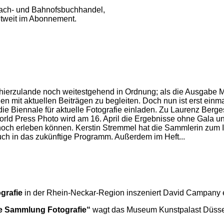
ach- und Bahnofsbuchhandel,
ltweit im Abonnement.
erzulande noch weitestgehend in Ordnung; als die Ausgabe Mitt
en mit aktuellen Beiträgen zu begleiten. Doch nun ist erst ein
ie Biennale für aktuelle Fotografie einladen. Zu Laurenz Berg
rld Press Photo wird am 16. April die Ergebnisse ohne Gala u
och erleben können. Kerstin Stremmel hat die Sammlerin zum Int
uch in das zukünftige Programm. Außerdem im Heft...
ografie
in der Rhein-Neckar-Region inszeniert David Campany e
ue Sammlung Fotografie“
wagt das Museum Kunstpalast Düssel