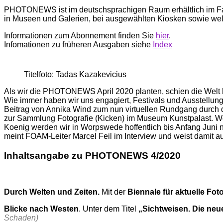
PHOTONEWS ist im deutschsprachigen Raum erhältlich im F
in Museen und Galerien, bei ausgewählten Kiosken sowie we
Informationen zum Abonnement finden Sie
hier
.
Infomationen zu früheren Ausgaben siehe
Index
Titelfoto: Tadas Kazakevicius
Als wir die PHOTONEWS April 2020 planten, schien die Welt hi
Wie immer haben wir uns engagiert, Festivals und Ausstellung
Beitrag von Annika Wind zum nun virtuellen Rundgang durch d
zur Sammlung Fotografie (Kicken) im Museum Kunstpalast. Wo
Koenig werden wir in Worpswede hoffentlich bis Anfang Juni n
meint FOAM-Leiter Marcel Feil im Interview und weist damit a
Inhaltsangabe zu PHOTONEWS 4/2020
Durch Welten und Zeiten.
Mit der
Biennale für aktuelle Fot
Blicke nach Westen
. Unter dem Titel
„Sichtweisen. Die ne
Schaden)