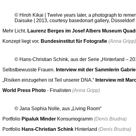
© Hiroh Kikai | Twelve years later, a photograph to rem
Daisuke | 2013, courtesy ­basedonart gallery, Düsseldorf
Mehr Licht.
Laurenz Berges im Josef Albers Museum Quadr
Konzept liegt vor.
Bundesinstitut für Fotografie
(Anna Gripp)
© Hans-Christian Schink, aus der Serie „Hinterland – 2
Selbstbewusste Frauen.
Interview mit der Sammlerin Gabri
„Risiken einzugehen ist Teil unserer DNA.“
Interview mit Marc
World Press Photo
- Finalisten
(Anna Gripp)
© Jana Sophia Nolle, aus „Living Room“
Portfolio
Pipaluk Minder
Konsumogramm
(Denis Brudna)
Portfolio
Hans-Christian Schink
Hinterland
(Denis Brudna)