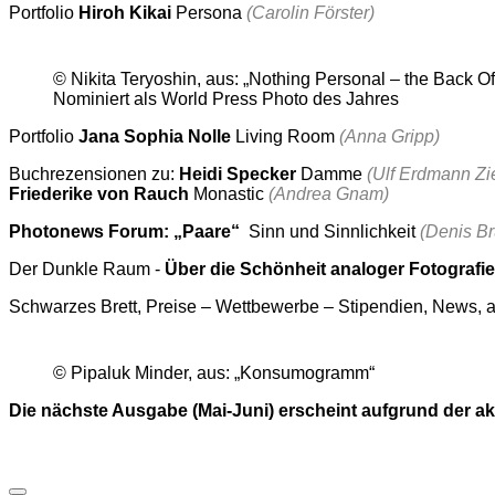
Portfolio
Hiroh Kikai
Persona
(Carolin Förster)
© Nikita Teryoshin, aus: „Nothing Personal – the Back Of
Nominiert als World Press Photo des Jahres
Portfolio
Jana Sophia Nolle
Living Room
(Anna Gripp)
Buchrezensionen zu:
Heidi Specker
Damme
(Ulf Erdmann Zi
Friederike von Rauch
Monastic
(Andrea Gnam)
Photonews Forum: „Paare“
Sinn und Sinnlichkeit
(Denis B
Der Dunkle Raum -
Über die Schönheit analoger Fotografie
Schwarzes Brett, Preise – Wettbewerbe – Stipendien, News, a
© Pipaluk Minder, aus: „Konsumogramm“
Die nächste Ausgabe (Mai-Juni) erscheint aufgrund der ak