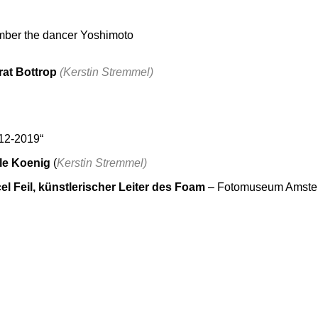
ember the dancer Yoshimoto
at Bottrop
(Kerstin Stremmel)
012-2019“
ele Koenig
(
Kerstin Stremmel)
el Feil, künstlerischer Leiter des Foam
– Fotomuseum Amst