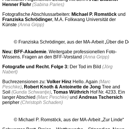
Henner Flohr
(Sabina Paries)
Fotografische Abschlussarbeiten:
Michael P. Romstöck
und
Franziska Schrödinger
, M.A. Folkwang Universität der
Künste
(Anna Gripp)
© Franziska Schrödinger, aus der MA-Arbeit „Über die 
Neu: BFF-Akademie
. Weitergabe professionellen Foto-
Wissens. Fragen an den BFF-Vorstand
(Anna Gripp)
Fotografie und Recht. Folge 3:
Der Tod im Bild
(Jörg
Nabert)
Buchrezensionen zu:
Volker Hinz
Hello. Again
(Marc
Peschke)
,
Robert Knoth & Antoinette de Jong
Tree and
Soil
(Gunda Schwantje)
,
Tomas Wüthrich
Hof Nr. 4233. Ein
langer Abschied
(Marc Peschke)
und
Andreas Tschersich
peripher
(Christoph Schaden)
© Michael P. Romstöck, aus der MA-Arbeit „Zur Linde“