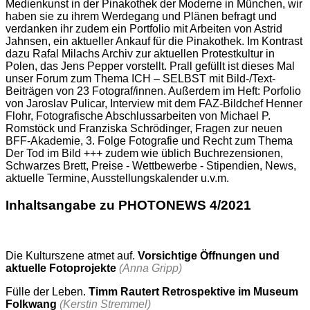
Medienkunst in der Pinakothek der Moderne in München, wir
haben sie zu ihrem Werdegang und Plänen befragt und
verdanken ihr zudem ein Portfolio mit Arbeiten von Astrid
Jahnsen, ein aktueller Ankauf für die Pinakothek. Im Kontrast
dazu Rafal Milachs Archiv zur aktuellen Protestkultur in
Polen, das Jens Pepper vorstellt. Prall gefüllt ist dieses Mal
unser Forum zum Thema ICH – SELBST mit Bild-/Text-
Beiträgen von 23 Fotograf/innen. Außerdem im Heft: Porfolio
von Jaroslav Pulicar, Interview mit dem FAZ-Bildchef Henner
Flohr, Fotografische Abschlussarbeiten von Michael P.
Romstöck und Franziska Schrödinger, Fragen zur neuen
BFF-Akademie, 3. Folge Fotografie und Recht zum Thema
Der Tod im Bild +++ zudem wie üblich Buchrezensionen,
Schwarzes Brett, Preise - Wettbewerbe - Stipendien, News,
aktuelle Termine, Ausstellungskalender u.v.m.
Inhaltsangabe zu PHOTONEWS 4/2021
Die Kulturszene atmet auf.
Vorsichtige Öffnungen und
aktuelle Fotoprojekte
(Anna Gripp)
Fülle der Leben.
Timm Rautert Retrospektive im Museum
Folkwang
(Kerstin Stremmel)