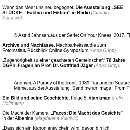
Wenn das Meer uns neu begegnet.
Die Ausstellung „SEE
STÜCKE – Fakten und Fiktion“ in Berlin
(Claudia
Kursawe)
© Astrid Jahnsen,aus der Serie: On Your Knees, 2017, T
Archive und Nachlässe.
Machbarkeitsstudie zum
Fotoinstitut, Rückblick Online-Symposium
(Anna Gripp)
„Zugehörigkeit zu einer geachteten Gemeinschaft“
70 Jahre
DGPh. Fragen an Prof. Dr. Gottfried Jäger
(Anna Gripp)
Anonym, A Parody of the Iconic 1989 Tiananmen Square
Meme, aus der Ausstellung „Send me an Image . From Po
Ein Bild und seine Geschichte.
Folge 5:
#tankman
(Felix
Hoffmann)
Die Macht der Kamera.
„Faces: Die Macht des Gesichts“
in der Albertina
(Magdalena Vukovic)
„Dass sich ein Kanon entwickeln wird, davon bin ich