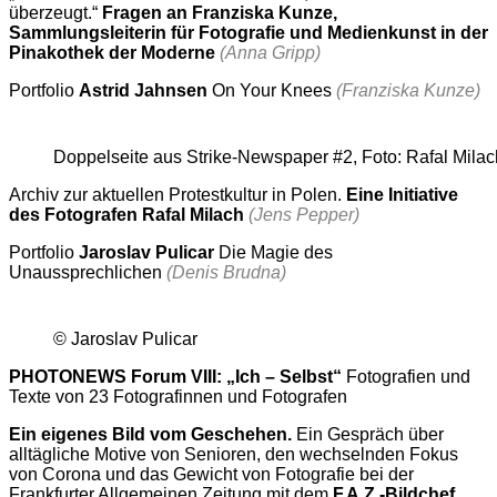
überzeugt.“
Fragen an Franziska Kunze,
Sammlungsleiterin für Fotografie und Medienkunst in der
Pinakothek der Moderne
(Anna Gripp)
Portfolio
Astrid Jahnsen
On Your Knees
(Franziska Kunze)
Doppelseite aus Strike-Newspaper #2, Foto: Rafal Milac
Archiv zur aktuellen Protestkultur in Polen.
Eine Initiative
des Fotografen Rafal Milach
(Jens Pepper)
Portfolio
Jaroslav Pulicar
Die Magie des
Unaussprechlichen
(Denis Brudna)
© Jaroslav Pulicar
PHOTONEWS Forum VIII: „Ich – Selbst“
Fotografien und
Texte von 23 Fotografinnen und Fotografen
Ein eigenes Bild vom Geschehen.
Ein Gespräch über
alltägliche Motive von Senioren, den wechselnden Fokus
von Corona und das Gewicht von Fotografie bei der
Frankfurter Allgemeinen Zeitung mit dem
F.A.Z.-Bildchef