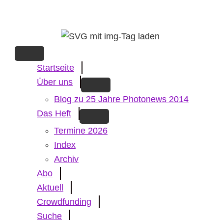
Skip
to
main
content
Startseite
Über uns
Blog zu 25 Jahre Photonews 2014
Das Heft
Termine 2026
Index
Archiv
Abo
Aktuell
Crowdfunding
Suche