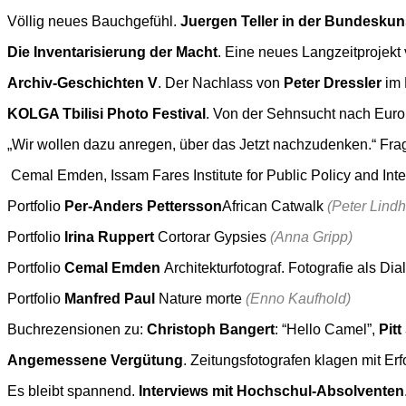
Völlig neues Bauchgefühl.
Juergen Teller in der Bundeskun
Die Inventarisierung der Macht
. Eine neues Langzeitprojek
Archiv-Geschichten V
. Der Nachlass von
Peter Dressler
im
KOLGA Tbilisi Photo Festival
. Von der Sehnsucht nach Eur
„Wir wollen dazu anregen, über das Jetzt nachzudenken.“ Fr
Cemal Emden, Issam Fares Institute for Public Policy and Intern
Portfolio
Per-Anders Pettersson
African Catwalk
(Peter Lindh
Portfolio
Irina Ruppert
Cortorar Gypsies
(Anna Gripp)
Portfolio
Cemal Emden
Architekturfotograf. Fotografie als Di
Portfolio
Manfred Paul
Nature morte
(Enno Kaufhold)
Buchrezensionen zu:
Christoph Bangert
: “Hello Camel”,
Pit
Angemessene Vergütung
. Zeitungsfotografen klagen mit E
Es bleibt spannend.
Interviews mit Hochschul-Absolventen