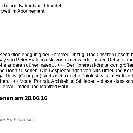
ach- und Bahnofsbuchhandel,
ltweit im Abonnement.
r Redaktion endgültig der Sommer Einzug. Und unseren Lesern 
say von Peter Bialobrzeski zur immer wieder neuen Debatte über
en. Alle anderen dürfen raten… +++ Der Kontrast könnte kam größ
n und Bonn zu sehen. Die Besprechungen von Nils Bröer und Ke
 Tbilisi (Georgien) sind zwei aktuelle Fotofestivals im Heft v
hen. +++ Mode, Portrait, Architektur, Stillleben – diese klassis
rt, Cemal Emden und Manfred Paul…
enen am 28.06.16
ter Bialobrzeski)