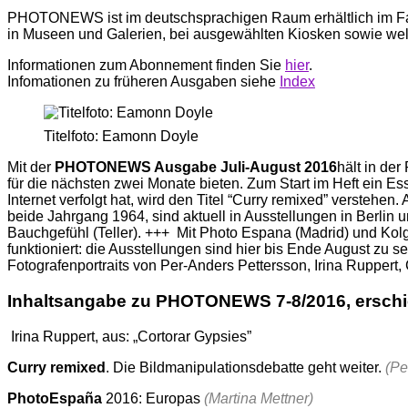
PHOTONEWS ist im deutschsprachigen Raum erhältlich im F
in Museen und Galerien, bei ausgewählten Kiosken sowie we
Informationen zum Abonnement finden Sie
hier
.
Infomationen zu früheren Ausgaben siehe
Index
Titelfoto: Eamonn Doyle
Mit der
PHOTONEWS Ausgabe Juli-August 2016
hält in de
für die nächsten zwei Monate bieten. Zum Start im Heft ein Es
Internet verfolgt hat, wird den Titel “Curry remixed” versteh
beide Jahrgang 1964, sind aktuell in Ausstellungen in Berli
Bauchgefühl (Teller). +++ Mit Photo Espana (Madrid) und Kolga
funktioniert: die Ausstellungen sind hier bis Ende August zu se
Fotografenportraits von Per-Anders Pettersson, Irina Ruppe
Inhaltsangabe zu PHOTONEWS 7-8/2016, erschi
Irina Ruppert, aus: „Cortorar Gypsies”
Curry remixed
. Die Bildmanipulationsdebatte geht weiter.
(Pe
PhotoEspaña
2016: Europas
(Martina Mettner)