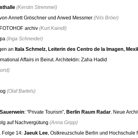
sthalle
(Kerstin Stremmel)
t von Annett Gröschner und Arwed Messmer
(Nils Bröer)
 FOTOHOF archiv
(Kurt Kaindl)
opa
(Inga Schneider)
agen an
Itala Schmelz, Leiterin des Centro de la Imagen, Mexi
ational Affairs in Beirut. Architektin: Zaha Hadid
orst)
alog
(Olaf Bartels)
t Sauerwein
: “Private Tourism”,
Berlin Raum Radar
. Neue Archi
rfolg auf Nachvergütung
(Anna Gripp)
. Folge 14:
Jaeuk Lee
, Ostkreuzschule Berlin und Hochschule