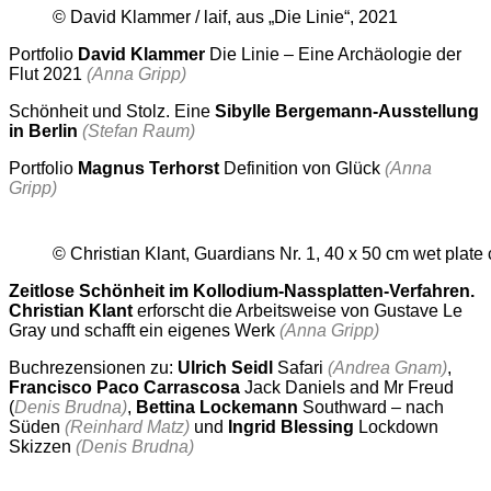
© David Klammer / laif, aus „Die Linie“, 2021
Portfolio
David Klammer
Die Linie – Eine Archäologie der
Flut 2021
(Anna Gripp)
Schönheit und Stolz. Eine
Sibylle Bergemann-Ausstellung
in Berlin
(Stefan Raum)
Portfolio
Magnus Terhorst
Definition von Glück
(Anna
Gripp)
© Christian Klant, Guardians Nr. 1, 40 x 50 cm wet plate 
Zeitlose Schönheit im Kollodium-Nassplatten-Verfahren.
Christian Klant
erforscht die Arbeitsweise von Gustave Le
Gray und schafft ein eigenes Werk
(Anna Gripp)
Buchrezensionen zu:
Ulrich Seidl
Safari
(Andrea Gnam)
,
Francisco Paco Carrascosa
Jack Daniels and Mr Freud
(
Denis Brudna)
,
Bettina Lockemann
Southward – nach
Süden
(Reinhard Matz)
und
Ingrid Blessing
Lockdown
Skizzen
(Denis Brudna)