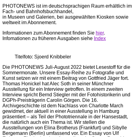
PHOTONEWS ist im deutschsprachigen Raum erhältlich im
Fach- und Bahnhofsbuchhandel,
in Museen und Galerien, bei ausgewählten Kiosken sowie
weltweit im Abonnement.
Informationen zum Abonnement finden Sie
hier
.
Infomationen zu früheren Ausgaben siehe
Index
Titelfoto: Sjoerd Knibbeler
Die PHOTONEWS Juli-August 2022 bietet Lesestoff für die
Sommermonate. Unsere Essay-Reihe zu Fotografie und
Kunst setzen wir mit einem Beitrag von Gottfried Jäger fort.
Thomas Honickel hat Alec Soth in seiner Münchner
Ausstellung für ein Interview getroffen. In einem zweiten
Interview spricht Bernd Stiegler mit der Fotohistorikerin und
DGPh-Preisträgerin Carolin Görgen. Die 16.
Archivgeschichte ist dem Nachlass von Charlotte March
gewidmet, der aktuell in einer Ausstellung in Hamburg
präsentiert – als Teil der Phototriennale in der Hansestadt,
die natürlich auch ein Thema ist. Wir stellen die
Ausstellungen von Elina Brotherus (Frankfurt) und Sibylle
Bergemann (Berlin) umfassend vor. Ein Essay von Ulf