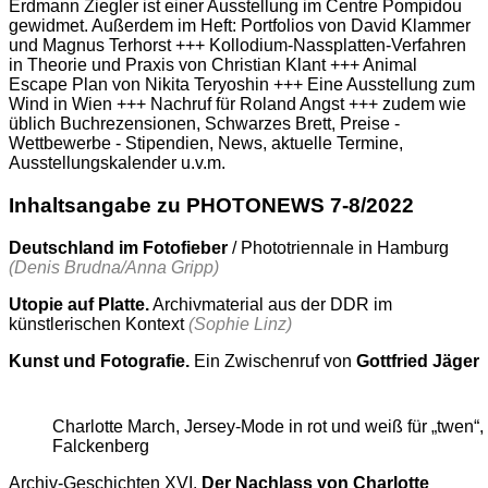
Erdmann Ziegler ist einer Ausstellung im Centre Pompidou
gewidmet. Außerdem im Heft: Portfolios von David Klammer
und Magnus Terhorst +++ Kollodium-Nassplatten-Verfahren
in Theorie und Praxis von Christian Klant +++ Animal
Escape Plan von Nikita Teryoshin +++ Eine Ausstellung zum
Wind in Wien +++ Nachruf für Roland Angst +++ zudem wie
üblich Buchrezensionen, Schwarzes Brett, Preise -
Wettbewerbe - Stipendien, News, aktuelle Termine,
Ausstellungskalender u.v.m.
Inhaltsangabe zu PHOTONEWS 7-8/2022
Deutschland im Fotofieber
/ Phototriennale in Hamburg
(Denis Brudna/Anna Gripp)
Utopie auf Platte.
Archivmaterial aus der DDR im
künstlerischen Kontext
(Sophie Linz)
Kunst und Fotografie.
Ein Zwischenruf von
Gottfried Jäger
Charlotte March, Jersey-Mode in rot und weiß für „twe
Falckenberg
Archiv-Geschichten XVI.
Der Nachlass von Charlotte