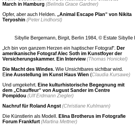
March in Hamburg
(Belinda Grace Gardner)
Opfer, aber auch Helden.
„Animal Escape Plan“ von Nikita
Teryoshin
(Peter Lindhorst)
Sibylle Bergemann, Birgit, Berlin 1984, © Estate Siby
„Ich bin von ganzem Herzen ein haptischer Fotograf“.
Der
amerikanische Fotograf Alec Soth im Kunstfoyer der
Versicherungskammer. Ein Interview
(Thomas Honickel)
Die Macht des Windes.
Wie Unsichtbares sichtbar wird.
E
ine Ausstellung im Kunst Haus Wien
(
Claudia Kursawe)
Und umgekehrt.
Eine kulturhistorische Begegnung mit
dem „Chauffeur“ von August Sander im Centre
Pompidou
(Ulf Erdmann Ziegler)
Nachruf für Roland Angst
(Christiane Kuhlmann)
Die Künstlerin als Modell.
Elina Brotherus im Fotografie
Forum Frankfurt
(Martina Mettner)