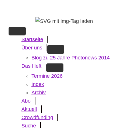
Skip
to
main
content
Startseite
Über uns
Blog zu 25 Jahre Photonews 2014
Das Heft
Termine 2026
Index
Archiv
Abo
Aktuell
Crowdfunding
Suche