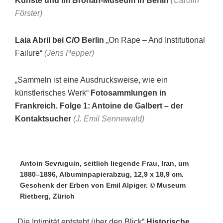
Künste und im Bröhan-Museum in Berlin
(Carolin
Förster)
Laia Abril bei C/O Berlin
„On Rape – And Institutional
Failure“
(Jens Pepper)
„Sammeln ist eine Ausdrucksweise, wie ein
künstlerisches Werk“
Fotosammlungen in
Frankreich. Folge 1: Antoine de Galbert – der
Kontaktsucher
(J. Emil Sennewald)
Antoin Sevruguin, seitlich liegende Frau, Iran, um
1880–1896, Albuminpapierabzug, 12,9 x 18,9 cm.
Geschenk der Erben von Emil Alpiger. © Museum
Rietberg, Zürich
„Die Intimität entsteht über den Blick“
Historische