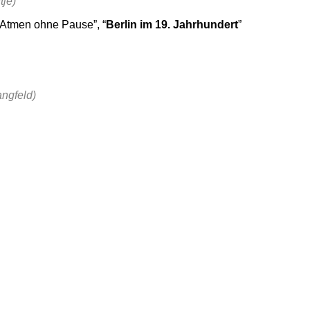
je)
“Atmen ohne Pause”, “
Berlin im 19. Jahrhundert
”
ngfeld)