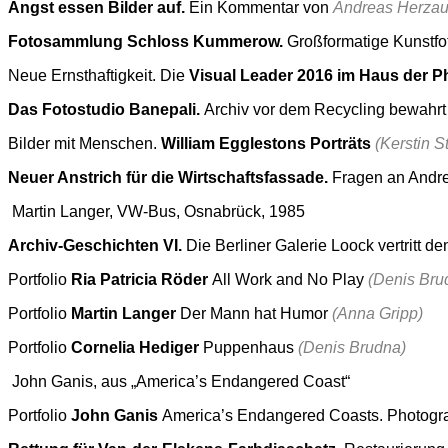
Angst essen Bilder auf.
Ein Kommentar von
Andreas Herza
Fotosammlung Schloss Kummerow.
Großformatige Kunstfot
Neue Ernsthaftigkeit. Die
Visual Leader 2016 im Haus der P
Das Fotostudio Banepali.
Archiv vor dem Recycling bewahr
Bilder mit Menschen.
William Egglestons Porträts
(Kerstin 
Neuer Anstrich für die Wirtschaftsfassade.
Fragen an Andre
Martin Langer, VW-Bus, Osnabrück, 1985
Archiv-Geschichten VI.
Die Berliner Galerie Loock vertritt d
Portfolio
Ria Patricia Röder
All Work and No Play
(Denis Bru
Portfolio
Martin Langer
Der Mann hat Humor
(Anna Gripp)
Portfolio
Cornelia Hediger
Puppenhaus
(Denis Brudna)
John Ganis, aus „America’s Endangered Coast“
Portfolio
John Ganis
America’s Endangered Coasts. Photogra