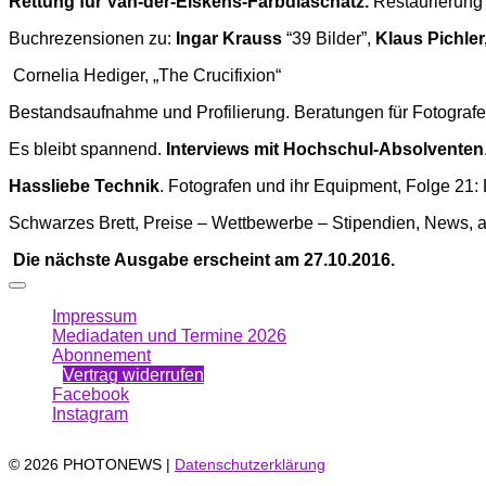
Rettung für Van-der-Elskens-Farbdiaschatz.
Restaurierung
Buchrezensionen zu:
Ingar Krauss
“39 Bilder”,
Klaus Pichle
Cornelia Hediger, „The Crucifixion“
Bestandsaufnahme und Profilierung. Beratungen für Fotograf
Es bleibt spannend.
Interviews mit Hochschul-Absolventen
Hassliebe Technik
. Fotografen und ihr Equipment, Folge 21: D
Schwarzes Brett, Preise – Wettbewerbe – Stipendien, News, a
Die nächste Ausgabe erscheint am 27.10.2016.
Impressum
Mediadaten und Termine 2026
Abonnement
Vertrag widerrufen
Facebook
Instagram
© 2026 PHOTONEWS |
Datenschutzerklärung