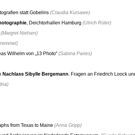
u
ografien statt Gobelins
(Claudia Kursawe)
hotographie
, Deichtorhallen Hamburg
(Ulrich Rüter)
t
(Margret Nielsen)
Stremmel)
as Wilhelm von „13 Photo“
(Sabina Paries)
en
Nachlass Sibylle Bergemann
. Fragen an Friedrich Loock u
dna)
phs from Texas to Maine
(Anna Gripp)