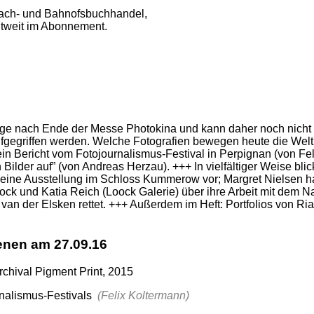
ach- und Bahnofsbuchhandel,
ltweit im Abonnement.
ge nach Ende der Messe Photokina und kann daher noch nicht au
fgegriffen werden. Welche Fotografien bewegen heute die Welt,
n Bericht vom Fotojournalismus-Festival in Perpignan (von Fel
 Bilder auf” (von Andreas Herzau). +++ In vielfältiger Weise b
seine Ausstellung im Schloss Kummerow vor; Margret Nielsen h
Loock und Katia Reich (Loock Galerie) über ihre Arbeit mit dem
 der Elsken rettet. +++ Außerdem im Heft: Portfolios von Ria 
nen am 27.09.16
chival Pigment Print, 2015
rnalismus-Festivals
(Felix Koltermann)