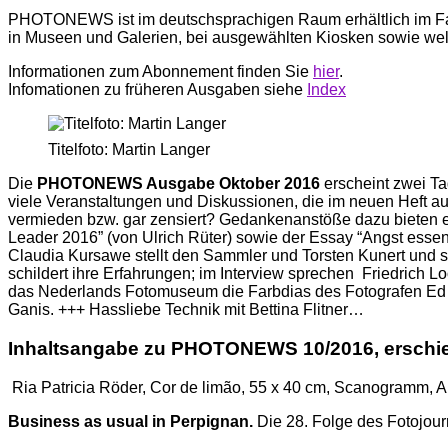
PHOTONEWS ist im deutschsprachigen Raum erhältlich im F
in Museen und Galerien, bei ausgewählten Kiosken sowie we
Informationen zum Abonnement finden Sie
hier
.
Infomationen zu früheren Ausgaben siehe
Index
Titelfoto: Martin Langer
Die
PHOTONEWS Ausgabe Oktober 2016
erscheint zwei Ta
viele Veranstaltungen und Diskussionen, die im neuen Heft au
vermieden bzw. gar zensiert? Gedankenanstöße dazu bieten ei
Leader 2016” (von Ulrich Rüter) sowie der Essay “Angst essen
Claudia Kursawe stellt den Sammler und Torsten Kunert und 
schildert ihre Erfahrungen; im Interview sprechen Friedrich 
das Nederlands Fotomuseum die Farbdias des Fotografen Ed van
Ganis. +++ Hassliebe Technik mit Bettina Flitner…
Inhaltsangabe zu PHOTONEWS 10/2016, erschie
Ria Patricia Röder, Cor de limão, 55 x 40 cm, Scanogramm, Ar
Business as usual in Perpignan.
Die 28. Folge des Fotojou