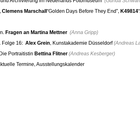
 und Archivierung im Nederlands Fotomuseum
(Gunda Schwant
r, Clemens Marschall
“Golden Days Before They End”,
K49814
en.
Fragen an Martina Mettner
(Anna Gripp)
. Folge 16:
Alex Grein
, Kunstakademie Düsseldorf
(Andreas La
ie Portraitistin
Bettina Flitner
(Andreas Kesberger)
ktuelle Termine, Ausstellungskalender