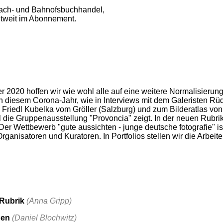
ach- und Bahnofsbuchhandel,
ltweit im Abonnement.
20 hoffen wir wie wohl alle auf eine weitere Normalisierung 
n diesem Corona-Jahr, wie in Interviews mit dem Galeristen Rüdi
zu Friedl Kubelka vom Gröller (Salzburg) und zum Bilderatlas v
 die Gruppenausstellung "Provoncia" zeigt. In der neuen Rubrik
 Wettbewerb "gute aussichten - junge deutsche fotografie" ist i
rganisatoren und Kuratoren. In Portfolios stellen wir die Arb
 Rubrik
(Anna Gripp)
gen
(Daniel Blochwitz)