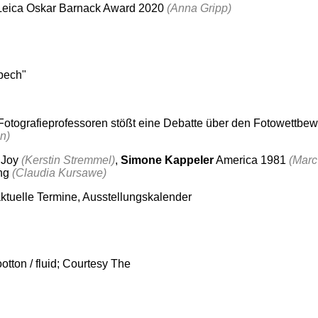
 Leica Oskar Barnack Award 2020
(Anna Gripp)
dpech"
 Fotografieprofessoren stößt eine Debatte über den Fotowettbe
n)
 Joy
(Kerstin Stremmel)
,
Simone Kappeler
America 1981
(Marc
ing
(Claudia Kursawe)
ktuelle Termine, Ausstellungskalender
tton / fluid; Courtesy The