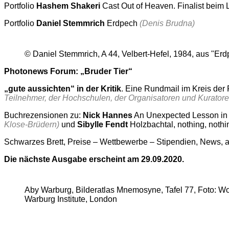
Portfolio
Hashem Shakeri
Cast Out of Heaven. Finalist beim
Portfolio
Daniel Stemmrich
Erdpech
(Denis Brudna)
© Daniel Stemmrich, A 44, Velbert-Hefel, 1984, aus "Er
Photonews Forum: „Bruder Tier“
„gute aussichten“ in der Kritik
. Eine Rundmail im Kreis der
Teilnehmer, der Hochschulen, der Organisatoren und Kuratore
Buchrezensionen zu:
Nick Hannes
An Unexpected Lesson in
Klose-Brüdern)
und
Sibylle Fendt
Holzbachtal, nothing, noth
Schwarzes Brett, Preise – Wettbewerbe – Stipendien, News, a
Die nächste Ausgabe erscheint am 29.09.2020.
Aby Warburg, Bilderatlas Mnemosyne, Tafel 77, Foto: Woo
Warburg Institute, London