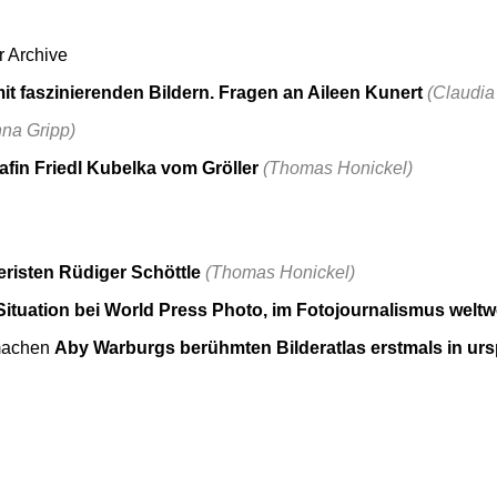
r Archive
it faszinierenden Bildern. Fragen an Aileen Kunert
(Claudia
na Gripp)
afin Friedl Kubelka vom Gröller
(Thomas Honickel)
risten Rüdiger Schöttle
(Thomas Honickel)
Situation bei World Press Photo, im Fotojournalismus weltwe
 machen
Aby Warburgs berühmten Bilderatlas erstmals in ursp