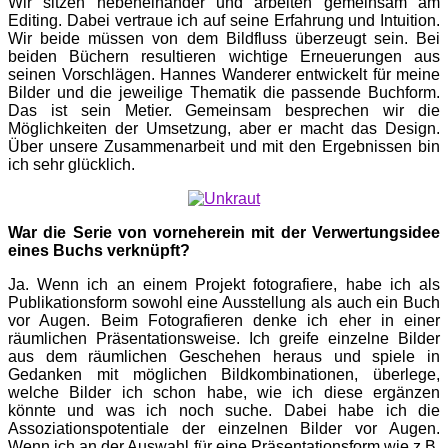
Wir sitzen nebeneinander und arbeiten gemeinsam am
Editing. Dabei vertraue ich auf seine Erfahrung und Intuition.
Wir beide müssen von dem Bildfluss überzeugt sein. Bei
beiden Büchern resultieren wichtige Erneuerungen aus
seinen Vorschlägen. Hannes Wanderer entwickelt für meine
Bilder und die jeweilige Thematik die passende Buchform.
Das ist sein Metier. Gemeinsam besprechen wir die
Möglichkeiten der Umsetzung, aber er macht das Design.
Über unsere Zusammenarbeit und mit den Ergebnissen bin
ich sehr glücklich.
War die Serie von vorneherein mit der Verwertungsidee
eines Buchs verknüpft?
Ja. Wenn ich an einem Projekt fotografiere, habe ich als
Publikationsform sowohl eine Ausstellung als auch ein Buch
vor Augen. Beim Fotografieren denke ich eher in einer
räumlichen Präsentationsweise. Ich greife einzelne Bilder
aus dem räumlichen Geschehen heraus und spiele in
Gedanken mit möglichen Bildkombinationen, überlege,
welche Bilder ich schon habe, wie ich diese ergänzen
könnte und was ich noch suche. Dabei habe ich die
Assoziationspotentiale der einzelnen Bilder vor Augen.
Wenn ich an der Auswahl für eine Präsentationsform wie z.B.