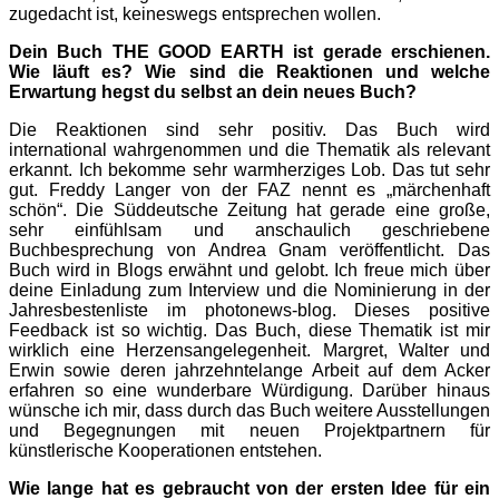
zugedacht ist, keineswegs entsprechen wollen.
Dein Buch THE GOOD EARTH ist gerade erschienen.
Wie läuft es? Wie sind die Reaktionen und welche
Erwartung hegst du selbst an dein neues Buch?
Die Reaktionen sind sehr positiv. Das Buch wird
international wahrgenommen und die Thematik als relevant
erkannt. Ich bekomme sehr warmherziges Lob. Das tut sehr
gut. Freddy Langer von der FAZ nennt es „märchenhaft
schön“. Die Süddeutsche Zeitung hat gerade eine große,
sehr einfühlsam und anschaulich geschriebene
Buchbesprechung von Andrea Gnam veröffentlicht. Das
Buch wird in Blogs erwähnt und gelobt. Ich freue mich über
deine Einladung zum Interview und die Nominierung in der
Jahresbestenliste im photonews-blog. Dieses positive
Feedback ist so wichtig. Das Buch, diese Thematik ist mir
wirklich eine Herzensangelegenheit. Margret, Walter und
Erwin sowie deren jahrzehntelange Arbeit auf dem Acker
erfahren so eine wunderbare Würdigung. Darüber hinaus
wünsche ich mir, dass durch das Buch weitere Ausstellungen
und Begegnungen mit neuen Projektpartnern für
künstlerische Kooperationen entstehen.
Wie lange hat es gebraucht von der ersten Idee für ein