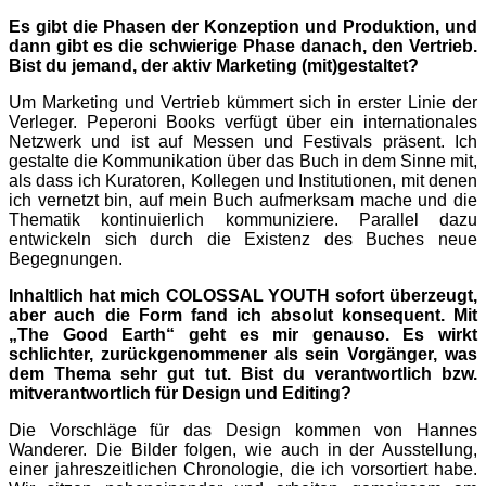
Es gibt die Phasen der Konzeption und Produktion, und
dann gibt es die schwierige Phase danach, den Vertrieb.
Bist du jemand, der aktiv Marketing (mit)gestaltet?
Um Marketing und Vertrieb kümmert sich in erster Linie der
Verleger. Peperoni Books verfügt über ein internationales
Netzwerk und ist auf Messen und Festivals präsent. Ich
gestalte die Kommunikation über das Buch in dem Sinne mit,
als dass ich Kuratoren, Kollegen und Institutionen, mit denen
ich vernetzt bin, auf mein Buch aufmerksam mache und die
Thematik kontinuierlich kommuniziere. Parallel dazu
entwickeln sich durch die Existenz des Buches neue
Begegnungen.
Inhaltlich hat mich COLOSSAL YOUTH sofort überzeugt,
aber auch die Form fand ich absolut konsequent. Mit
„The Good Earth“ geht es mir genauso. Es wirkt
schlichter, zurückgenommener als sein Vorgänger, was
dem Thema sehr gut tut. Bist du verantwortlich bzw.
mitverantwortlich für Design und Editing?
Die Vorschläge für das Design kommen von Hannes
Wanderer. Die Bilder folgen, wie auch in der Ausstellung,
einer jahreszeitlichen Chronologie, die ich vorsortiert habe.