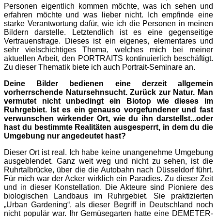
Personen eigentlich kommen möchte, was ich sehen und
erfahren möchte und was lieber nicht. Ich empfinde eine
starke Verantwortung dafür, wie ich die Personen in meinen
Bildern darstelle. Letztendlich ist es eine gegenseitige
Vertrauensfrage. Dieses ist ein eigenes, elementares und
sehr vielschichtiges Thema, welches mich bei meiner
aktuellen Arbeit, den PORTRAITS kontinuierlich beschäftigt.
Zu dieser Thematik biete ich auch Portrait-Seminare an.
Deine Bilder bedienen eine derzeit allgemein
vorherrschende Natursehnsucht. Zurück zur Natur. Man
vermutet nicht unbedingt ein Biotop wie dieses im
Ruhrgebiet. Ist es ein genauso vorgefundener und fast
verwunschen wirkender Ort, wie du ihn darstellst...oder
hast du bestimmte Realitäten ausgesperrt, in dem du die
Umgebung nur angedeutet hast?
Dieser Ort ist real. Ich habe keine unangenehme Umgebung
ausgeblendet. Ganz weit weg und nicht zu sehen, ist die
Ruhrtalbrücke, über die die Autobahn nach Düsseldorf führt.
Für mich war der Acker wirklich ein Paradies. Zu dieser Zeit
und in dieser Konstellation. Die Akteure sind Pioniere des
biologischen Landbaus im Ruhrgebiet. Sie praktizierten
„Urban Gardening“, als dieser Begriff in Deutschland noch
nicht populär war. Ihr Gemüsegarten hatte eine DEMETER-