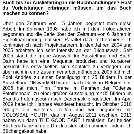
Buch bis zur Auslieferung in die Buchhandlungen? Hast
du Vorleistungen erbringen müssen, um das Buch
machen zu können?
Über den Zeitraum von 15 Jahren begleitet mich diese
Arbeit. Im Sommer 1998 habe ich mit dem Fotografieren
begonnen und die Serie über den Zeitraum von 6 Jahren in
Eigenfinanzierung realisiert. Parallel dazu recherchierte ich
kontinuierlich nach Projektpartnern. In den Jahren 2004 und
2005 arbeitete ich sehr intensiv an der Bildauswahl. Seit
2005 stand die grobe Auswahl für Ausstellung und Buch.
Dann habe ich eine Maquette produziert und Kuratoren
besucht. Es entwickelten sich Kontakte zu Verlegern, die
aber nicht in eine Zusammenarbeit mündeten. 2005 lud mich
Pool Andries zu einer Beteiligung mit 25 Bildern in der
Ausstellung "INward/OUTward" nach Genk in Belgien ein.
2006 hat mich Finn Thrane im Rahmen der "Odense
Fototriennale" zu einer großen Ausstellung mit 85 Bildern im
Brandts Fotomuseum nach Dänemark eingeladen. Im April
2009 habe ich Hannes Wanderer besucht. Im Oktober 2010
erfolgte ein weiteres Treffen und wir begannen mit
COLOSSAL YOUTH, das im August 2011 erschien. 2013
haben wir dann THE GOOD EARTH realisiert. Bei beiden
Büchern habe ich die Druckkosten übernommen, indem ich
Bücher gekauft habe.