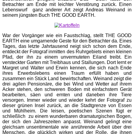
Betrachter am Ende mit leichter Verstörung zurück. Einen
Lebenswurf ganz anderer Art zeigt Andreas Weinand in
seinem jüngsten Buch THE GOOD EARTH.
War der Vorgänger wie ein Faustschlag, stellt THE GOOD
EARTH eine umgarnende Geste für den Betrachter da. Eines
Tages, das letzte Jahrtausend neigt sich schon dem Ende,
entdeckt der Fotograf inmitten des Ruhrgebiets einen kleinen
Pfad, der ihn zu einem unvermuteten Eiland treibt. Ein
versteckter Garten mit Treibhaus und Stallungen. Dort lernt er
Margret und Walter und Erwin kennen, die sich nach Ende
ihres Erwerbslebens einen Traum erfüllt haben und
zusammen ein Stück Land bewirtschaften. Weinand zeigt die
drei agilen Pensionäre, die bei Wind und Wetter auf ihrem
Acker stehen, den schweren Boden mit einfachstem Gerät
bearbeiten, säen und ernten und daneben ihre Tiere
versorgen. Immer wieder und wieder kehrt der Fotograf zu
dieser grünen Insel zurück, an die Stadtgrenze von Essen
und Mühlheim. Die leisen, poetischen Szenen fügt er
schließlich zu einem wunderbaren dramaturgischen Bogen,
der sich den Jahreszeiten anpasst. Weinand gelingt eine
gleichsam unsentimentale wie anrührende Arbeit über drei
Menschen, die glücklich wirken und der Rolle, die ihnen