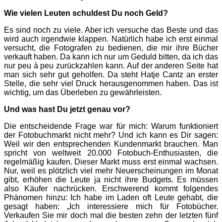
Wie vielen Leuten schuldest Du noch Geld?
Es sind noch zu viele. Aber ich versuche das Beste und das
wird auch irgendwie klappen. Natürlich habe ich erst einmal
versucht, die Fotografen zu bedienen, die mir ihre Bücher
verkauft haben. Da kann ich nur um Geduld bitten, da ich das
nur peu à peu zurückzahlen kann. Auf der anderen Seite hat
man sich sehr gut geholfen. Da steht Hatje Cantz an erster
Stelle, die sehr viel Druck herausgenommen haben. Das ist
wichtig, um das Überleben zu gewährleisten.
Und was hast Du jetzt genau vor?
Die entscheidende Frage war für mich: Warum funktioniert
der Fotobuchmarkt nicht mehr? Und ich kann es Dir sagen:
Weil wir den entsprechenden Kundenmarkt brauchen. Man
spricht von weltweit 20.000 Fotobuch-Enthusiasten, die
regelmäßig kaufen. Dieser Markt muss erst einmal wachsen.
Nur, weil es plötzlich viel mehr Neuerscheinungen im Monat
gibt, erhö­hen die Leute ja nicht ihre Budgets. Es müssen
also Käufer nachrücken. Erschwerend kommt folgendes
Phänomen hinzu: Ich habe im Laden oft Leute gehabt, die
gesagt haben: „Ich interessiere mich für Fotobücher.
Verkaufen Sie mir doch mal die bes­ten zehn der letzten fünf