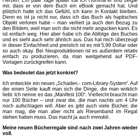
Herzen. Ein paar Tage später traf ich Homma er und zeigte
mir, dass er von dem Buch ein eBook gemacht hat. Und
plötzlich hatte ich das Gefühl, ich kann in Kontakt bleiben.
Denn es ist ja nicht nur, dass ich das Buch als haptisches
Objekt verloren habe – man verliert ja auch den Bezug zu
den Bildern, weil man sich die nicht mehr angucken kann. Es
ist einfach weg. Hier aber habe ich die Abfolge des Buches
und es sieht auch sehr ähnlich aus. Das hat mich überzeugt
in dieser Einfachheit und preislich ist es mit 5,99 Dollar oder
so auch okay. Bei Neuproduktionen ist es außerdem relativ
einfach zu produzieren, da man weitgehend auf PDF-
Vorlagen zurückgreifen kann.
Was bedeutet das jetzt konkret?
Ich entwickle ein neues „Schaden.- com-Library-System“. Auf
der einen Seite kauft man sich die Dinge, die man wirklich
liebt. Ich nenne es das „Manifest 100“. Vielleicht braucht man
nur 100 Bücher – und zwar die, die man nachts um 4 Uhr
noch aufschlagen will. Aber es gibt auch viele Bücher, die
man mag, die man aber nicht als Riesenband im Regal
stehen haben muss. Das macht ja auch immobil.
Meine neuen Bücherregale sind nach zwei Jahren wieder
voll.