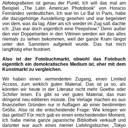
Abfotografieren ist genau der Punkt. Ich will das mal am
Beispiel „The Latin American Photobook“ von Horacio
Fernández verdeutlichen. Ich war im Le Bal in Paris, habe
die dazugehörige Ausstellung gesehen und war begeistert
von dem, was da lag. Aber als ich wieder im Zug saß dachte
ich: „Das war doch eigentlich eine Peepshow.“ Denn außer
den vier Doppelseiten in den Vitrinen werden wir das alles
niemals zu sehen bekommen, weil der ganze Kram längst
unter den Sammlern aufgeteilt wurde. Das hat mich
langfristig eher frustriert.
Also ist der Fotobuchmarkt, obwohl das Fotobuch
eigentlich ein demokratisches Medium ist, eher mit dem
Kunstmarkt zu vergleichen.
Wir haben einen verminderten Zugang, einen Limited
Access, zum wirklich guten Material. Das ist ja so, als
könnten wir heute in der Literatur nicht mehr Goethe oder
Schiller lesen. Es gibt so viel gutes Material, das man
dringend neu editieren müsste. Die Verlage machen es aus
finanziellen Gründen nur in Auflagen ab einer bestimmten
Größe. Also ist die entscheidende Frage: Wie kriegen wir
das gelöst? Für mich gab es einen entscheidenden Moment.
Ich habe meine ganze japanische Bibliothek verkauft und
darunter war auch eines meiner Lieblingsbücher, „Tokyo