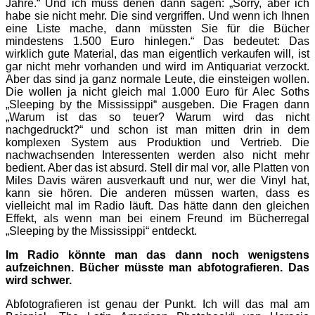
Jahre.“ Und ich muss denen dann sagen: „Sorry, aber ich
habe sie nicht mehr. Die sind vergriffen. Und wenn ich Ihnen
eine Liste mache, dann müss­ten Sie für die Bücher
mindestens 1.500 Euro hinlegen.“ Das bedeutet: Das
wirklich gute Material, das man eigentlich verkaufen will, ist
gar nicht mehr vorhanden und wird im Antiquariat verzockt.
Aber das sind ja ganz normale Leute, die einsteigen wollen.
Die wollen ja nicht gleich mal 1.000 Euro für Alec Soths
„Sleeping by the Mississippi“ ausgeben. Die Fragen dann
„Warum ist das so teuer? Warum wird das nicht
nachgedruckt?“ und schon ist man mitten drin in dem
komplexen System aus Produktion und Vertrieb. Die
nachwachsenden Interessenten werden also nicht mehr
bedient. Aber das ist absurd. Stell dir mal vor, alle Platten von
Miles Davis wären ausverkauft und nur, wer die Vinyl hat,
kann sie hören. Die anderen müssen warten, dass es
vielleicht mal im Radio läuft. Das hätte dann den gleichen
Effekt, als wenn man bei einem Freund im Bücherregal
„Sleeping by the Mississippi“ entdeckt.
Im Radio könnte man das dann noch wenigstens
aufzeichnen. Bücher müsste man abfotografieren. Das
wird schwer.
Abfotografieren ist genau der Punkt. Ich will das mal am