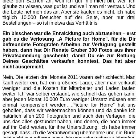
biete dort Sachen an, weil ich gut informiert bin, weil ich
glaube zu wissen, was gut ist und weil man mir vertraut. Und
die Leute nehmen das an. Aber sie kaufen es nicht. Ich habe
täglich 10.000 Besucher auf der Seite, aber nur drei
Bestellungen – so ist in etwa das Verhältnis.
Ein bisschen war die Entwicklung auch abzusehen – erst
gab es die Verlosung „A Picture for Home“, für die Dir
befreundete Fotografen Arbeiten zur Verfügung gestellt
haben, dann hat Dir Renate Gruber 300 Fotos aus ihrer
Privatsammlung geschenkt, damit Du sie zur Rettung
Deines Geschäftes verkaufen konntest. Das hat aber
nicht ausgereicht.
Nein. Die letzten drei Monate 2011 waren sehr schlecht. Man
kauft weiter ein, hat ein größeres Lager, aber man verkauft
weniger und die Kos­ten für Mitarbeiter und Laden laufen
weiter. Ich war selber erstaunt, wie schnell das gehen kann,
aber jeden Monat 10.000 Euro weniger Umsatz müssen erst
einmal kompensiert werden. „Picture for Home“ hat uns
geholfen, dass wir weitermachen können und da danke ich
natürlich allen 200 Fotografen und auch den Verlagen, die
uns das alles gestundet haben, und denen, die noch immer
auf ihr Geld warten, für ihre Unterstützung. Ich habe immer
gesagt, dass ich die Verantwortung übernehme und die Bude