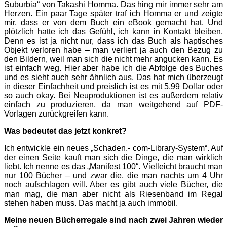
Suburbia“ von Takashi Homma. Das hing mir immer sehr am
Herzen. Ein paar Tage später traf ich Homma er und zeigte
mir, dass er von dem Buch ein eBook gemacht hat. Und
plötzlich hatte ich das Gefühl, ich kann in Kontakt bleiben.
Denn es ist ja nicht nur, dass ich das Buch als haptisches
Objekt verloren habe – man verliert ja auch den Bezug zu
den Bildern, weil man sich die nicht mehr angucken kann. Es
ist einfach weg. Hier aber habe ich die Abfolge des Buches
und es sieht auch sehr ähnlich aus. Das hat mich überzeugt
in dieser Einfachheit und preislich ist es mit 5,99 Dollar oder
so auch okay. Bei Neuproduktionen ist es außerdem relativ
einfach zu produzieren, da man weitgehend auf PDF-
Vorlagen zurückgreifen kann.
Was bedeutet das jetzt konkret?
Ich entwickle ein neues „Schaden.- com-Library-System“. Auf
der einen Seite kauft man sich die Dinge, die man wirklich
liebt. Ich nenne es das „Manifest 100“. Vielleicht braucht man
nur 100 Bücher – und zwar die, die man nachts um 4 Uhr
noch aufschlagen will. Aber es gibt auch viele Bücher, die
man mag, die man aber nicht als Riesenband im Regal
stehen haben muss. Das macht ja auch immobil.
Meine neuen Bücherregale sind nach zwei Jahren wieder