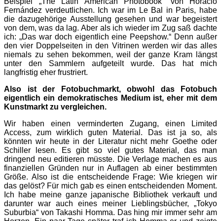
Beispiel „The Latin American Photobook“ von Horacio
Fernández verdeutlichen. Ich war im Le Bal in Paris, habe
die dazugehörige Ausstellung gesehen und war begeistert
von dem, was da lag. Aber als ich wieder im Zug saß dachte
ich: „Das war doch eigentlich eine Peepshow.“ Denn außer
den vier Doppelseiten in den Vitrinen werden wir das alles
niemals zu sehen bekommen, weil der ganze Kram längst
unter den Sammlern aufgeteilt wurde. Das hat mich
langfristig eher frustriert.
Also ist der Fotobuchmarkt, obwohl das Fotobuch
eigentlich ein demokratisches Medium ist, eher mit dem
Kunstmarkt zu vergleichen.
Wir haben einen verminderten Zugang, einen Limited
Access, zum wirklich guten Material. Das ist ja so, als
könnten wir heute in der Literatur nicht mehr Goethe oder
Schiller lesen. Es gibt so viel gutes Material, das man
dringend neu editieren müsste. Die Verlage machen es aus
finanziellen Gründen nur in Auflagen ab einer bestimmten
Größe. Also ist die entscheidende Frage: Wie kriegen wir
das gelöst? Für mich gab es einen entscheidenden Moment.
Ich habe meine ganze japanische Bibliothek verkauft und
darunter war auch eines meiner Lieblingsbücher, „Tokyo
Suburbia“ von Takashi Homma. Das hing mir immer sehr am