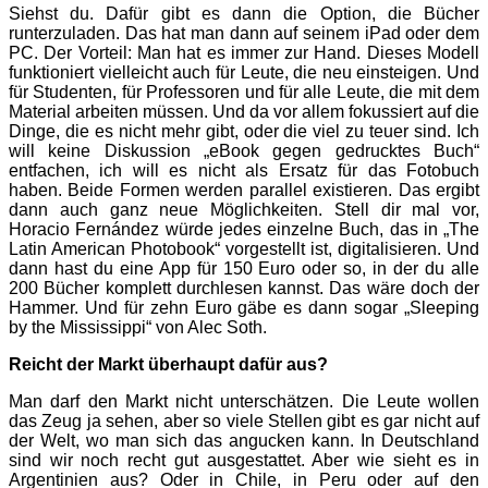
Siehst du. Dafür gibt es dann die Option, die Bücher
runterzuladen. Das hat man dann auf seinem iPad oder dem
PC. Der Vorteil: Man hat es immer zur Hand. Dieses Modell
funktioniert vielleicht auch für Leute, die neu einsteigen. Und
für Studenten, für Professoren und für alle Leute, die mit dem
Material arbeiten müssen. Und da vor allem fokussiert auf die
Dinge, die es nicht mehr gibt, oder die viel zu teuer sind. Ich
will keine Diskussion „eBook gegen gedrucktes Buch“
entfachen, ich will es nicht als Ersatz für das Fotobuch
haben. Beide Formen werden parallel existieren. Das ergibt
dann auch ganz neue Möglichkeiten. Stell dir mal vor,
Horacio Fernández würde jedes einzelne Buch, das in „The
Latin American Photobook“ vorgestellt ist, digitalisieren. Und
dann hast du eine App für 150 Euro oder so, in der du alle
200 Bücher komplett durchlesen kannst. Das wäre doch der
Hammer. Und für zehn Euro gäbe es dann sogar „Sleeping
by the Mississippi“ von Alec Soth.
Reicht der Markt überhaupt dafür aus?
Man darf den Markt nicht unterschätzen. Die Leute wollen
das Zeug ja sehen, aber so viele Stellen gibt es gar nicht auf
der Welt, wo man sich das angucken kann. In Deutschland
sind wir noch recht gut ausgestattet. Aber wie sieht es in
Argentinien aus? Oder in Chile, in Peru oder auf den