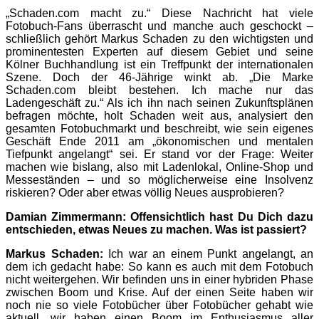
„Schaden.com macht zu.“ Diese Nachricht hat viele
Fotobuch-Fans überrascht und manche auch geschockt –
schließlich gehört Markus Schaden zu den wichtigsten und
prominentesten Experten auf diesem Gebiet und seine
Kölner Buchhandlung ist ein Treffpunkt der internationalen
Szene. Doch der 46-Jährige winkt ab. „Die Marke
Schaden.com bleibt bestehen. Ich mache nur das
Ladengeschäft zu.“ Als ich ihn nach seinen Zukunftsplänen
befragen möchte, holt Schaden weit aus, analysiert den
gesamten Fotobuchmarkt und beschreibt, wie sein eigenes
Geschäft Ende 2011 am „ökonomischen und mentalen
Tiefpunkt angelangt“ sei. Er stand vor der Frage: Weiter
machen wie bislang, also mit Ladenlokal, Online-Shop und
Messeständen – und so möglicherweise eine Insolvenz
riskieren? Oder aber etwas völlig Neues ausprobieren?
Damian Zimmermann: Offensichtlich hast Du Dich dazu
entschieden, etwas Neues zu machen. Was ist passiert?
Markus Schaden:
Ich war an einem Punkt angelangt, an
dem ich gedacht habe: So kann es auch mit dem Fotobuch
nicht weitergehen. Wir befinden uns in einer hybriden Phase
zwischen Boom und Krise. Auf der einen Seite haben wir
noch nie so viele Fotobücher über Fotobücher gehabt wie
aktuell, wir haben einen Boom im Enthusiasmus aller