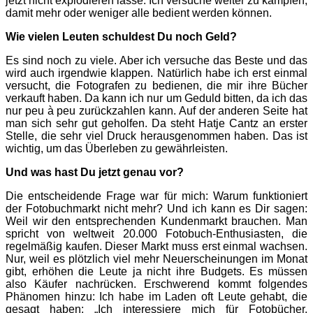
jetzt nicht explodieren lasse. Ich versuche weiter zu kämpfen,
damit mehr oder weniger alle bedient werden können.
Wie vielen Leuten schuldest Du noch Geld?
Es sind noch zu viele. Aber ich versuche das Beste und das
wird auch irgendwie klappen. Natürlich habe ich erst einmal
versucht, die Fotografen zu bedienen, die mir ihre Bücher
verkauft haben. Da kann ich nur um Geduld bitten, da ich das
nur peu à peu zurückzahlen kann. Auf der anderen Seite hat
man sich sehr gut geholfen. Da steht Hatje Cantz an erster
Stelle, die sehr viel Druck herausgenommen haben. Das ist
wichtig, um das Überleben zu gewährleisten.
Und was hast Du jetzt genau vor?
Die entscheidende Frage war für mich: Warum funktioniert
der Fotobuchmarkt nicht mehr? Und ich kann es Dir sagen:
Weil wir den entsprechenden Kundenmarkt brauchen. Man
spricht von weltweit 20.000 Fotobuch-Enthusiasten, die
regelmäßig kaufen. Dieser Markt muss erst einmal wachsen.
Nur, weil es plötzlich viel mehr Neuerscheinungen im Monat
gibt, erhö­hen die Leute ja nicht ihre Budgets. Es müssen
also Käufer nachrücken. Erschwerend kommt folgendes
Phänomen hinzu: Ich habe im Laden oft Leute gehabt, die
gesagt haben: „Ich interessiere mich für Fotobücher.