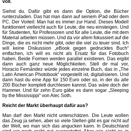
voll.
Siehst du. Dafür gibt es dann die Option, die Bücher
runterzuladen. Das hat man dann auf seinem iPad oder dem
PC. Der Vorteil: Man hat es immer zur Hand. Dieses Modell
funktioniert vielleicht auch für Leute, die neu einsteigen. Und
für Studenten, für Professoren und für alle Leute, die mit dem
Material arbeiten müssen. Und da vor allem fokussiert auf die
Dinge, die es nicht mehr gibt, oder die viel zu teuer sind. Ich
will keine Diskussion „eBook gegen gedrucktes Buch“
entfachen, ich will es nicht als Ersatz für das Fotobuch
haben. Beide Formen werden parallel existieren. Das ergibt
dann auch ganz neue Möglichkeiten. Stell dir mal vor,
Horacio Fernández würde jedes einzelne Buch, das in „The
Latin American Photobook“ vorgestellt ist, digitalisieren. Und
dann hast du eine App für 150 Euro oder so, in der du alle
200 Bücher komplett durchlesen kannst. Das wäre doch der
Hammer. Und für zehn Euro gäbe es dann sogar „Sleeping
by the Mississippi“ von Alec Soth.
Reicht der Markt überhaupt dafür aus?
Man darf den Markt nicht unterschätzen. Die Leute wollen
das Zeug ja sehen, aber so viele Stellen gibt es gar nicht auf
der Welt, wo man sich das angucken kann. In Deutschland