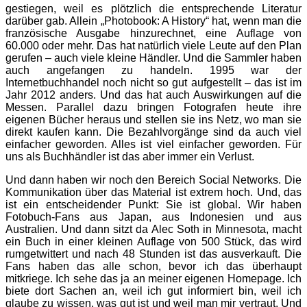
gestiegen, weil es plötzlich die entsprechende Literatur
darüber gab. Allein „Photobook: A History“ hat, wenn man die
französische Ausgabe hinzurechnet, eine Auflage von
60.000 oder mehr. Das hat natürlich viele Leute auf den Plan
gerufen – auch viele kleine Händler. Und die Sammler haben
auch angefangen zu handeln. 1995 war der
Internetbuchhandel noch nicht so gut aufge­stellt – das ist im
Jahr 2012 anders. Und das hat auch Auswirkungen auf die
Messen. Parallel dazu bringen Fotografen heute ihre
eigenen Bücher heraus und stellen sie ins Netz, wo man sie
direkt kaufen kann. Die Bezahlvorgänge sind da auch viel
einfacher geworden. Alles ist viel einfacher geworden. Für
uns als Buchhändler ist das aber immer ein Verlust.
Und dann haben wir noch den Bereich Social Networks. Die
Kommunikation über das Material ist extrem hoch. Und, das
ist ein entscheidender Punkt: Sie ist global. Wir haben
Fotobuch-Fans aus Japan, aus Indonesien und aus
Australien. Und dann sitzt da Alec Soth in Minnesota, macht
ein Buch in einer kleinen Auflage von 500 Stück, das wird
rumgetwittert und nach 48 Stunden ist das ausverkauft. Die
Fans haben das alle schon, bevor ich das überhaupt
mitkriege. Ich sehe das ja an meiner eigenen Homepage. Ich
biete dort Sachen an, weil ich gut informiert bin, weil ich
glaube zu wissen, was gut ist und weil man mir vertraut. Und