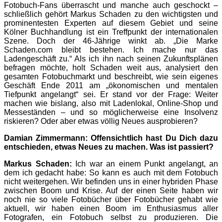
Fotobuch-Fans überrascht und manche auch geschockt –
schließlich gehört Markus Schaden zu den wichtigsten und
prominentesten Experten auf diesem Gebiet und seine
Kölner Buchhandlung ist ein Treffpunkt der internationalen
Szene. Doch der 46-Jährige winkt ab. „Die Marke
Schaden.com bleibt bestehen. Ich mache nur das
Ladengeschäft zu.“ Als ich ihn nach seinen Zukunftsplänen
befragen möchte, holt Schaden weit aus, analysiert den
gesamten Fotobuchmarkt und beschreibt, wie sein eigenes
Geschäft Ende 2011 am „ökonomischen und mentalen
Tiefpunkt angelangt“ sei. Er stand vor der Frage: Weiter
machen wie bislang, also mit Ladenlokal, Online-Shop und
Messeständen – und so möglicherweise eine Insolvenz
riskieren? Oder aber etwas völlig Neues ausprobieren?
Damian Zimmermann: Offensichtlich hast Du Dich dazu
entschieden, etwas Neues zu machen. Was ist passiert?
Markus Schaden:
Ich war an einem Punkt angelangt, an
dem ich gedacht habe: So kann es auch mit dem Fotobuch
nicht weitergehen. Wir befinden uns in einer hybriden Phase
zwischen Boom und Krise. Auf der einen Seite haben wir
noch nie so viele Fotobücher über Fotobücher gehabt wie
aktuell, wir haben einen Boom im Enthusiasmus aller
Fotografen, ein Fotobuch selbst zu produzieren. Die