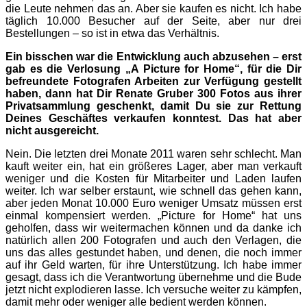
die Leute nehmen das an. Aber sie kaufen es nicht. Ich habe
täglich 10.000 Besucher auf der Seite, aber nur drei
Bestellungen – so ist in etwa das Verhältnis.
Ein bisschen war die Entwicklung auch abzusehen – erst
gab es die Verlosung „A Picture for Home“, für die Dir
befreundete Fotografen Arbeiten zur Verfügung gestellt
haben, dann hat Dir Renate Gruber 300 Fotos aus ihrer
Privatsammlung geschenkt, damit Du sie zur Rettung
Deines Geschäftes verkaufen konntest. Das hat aber
nicht ausgereicht.
Nein. Die letzten drei Monate 2011 waren sehr schlecht. Man
kauft weiter ein, hat ein größeres Lager, aber man verkauft
weniger und die Kos­ten für Mitarbeiter und Laden laufen
weiter. Ich war selber erstaunt, wie schnell das gehen kann,
aber jeden Monat 10.000 Euro weniger Umsatz müssen erst
einmal kompensiert werden. „Picture for Home“ hat uns
geholfen, dass wir weitermachen können und da danke ich
natürlich allen 200 Fotografen und auch den Verlagen, die
uns das alles gestundet haben, und denen, die noch immer
auf ihr Geld warten, für ihre Unterstützung. Ich habe immer
gesagt, dass ich die Verantwortung übernehme und die Bude
jetzt nicht explodieren lasse. Ich versuche weiter zu kämpfen,
damit mehr oder weniger alle bedient werden können.