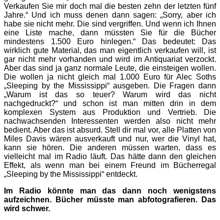
Verkaufen Sie mir doch mal die bes­ten zehn der letzten fünf
Jahre.“ Und ich muss denen dann sagen: „Sorry, aber ich
habe sie nicht mehr. Die sind vergriffen. Und wenn ich Ihnen
eine Liste mache, dann müss­ten Sie für die Bücher
mindestens 1.500 Euro hinlegen.“ Das bedeutet: Das
wirklich gute Material, das man eigentlich verkaufen will, ist
gar nicht mehr vorhanden und wird im Antiquariat verzockt.
Aber das sind ja ganz normale Leute, die einsteigen wollen.
Die wollen ja nicht gleich mal 1.000 Euro für Alec Soths
„Sleeping by the Mississippi“ ausgeben. Die Fragen dann
„Warum ist das so teuer? Warum wird das nicht
nachgedruckt?“ und schon ist man mitten drin in dem
komplexen System aus Produktion und Vertrieb. Die
nachwachsenden Interessenten werden also nicht mehr
bedient. Aber das ist absurd. Stell dir mal vor, alle Platten von
Miles Davis wären ausverkauft und nur, wer die Vinyl hat,
kann sie hören. Die anderen müssen warten, dass es
vielleicht mal im Radio läuft. Das hätte dann den gleichen
Effekt, als wenn man bei einem Freund im Bücherregal
„Sleeping by the Mississippi“ entdeckt.
Im Radio könnte man das dann noch wenigstens
aufzeichnen. Bücher müsste man abfotografieren. Das
wird schwer.