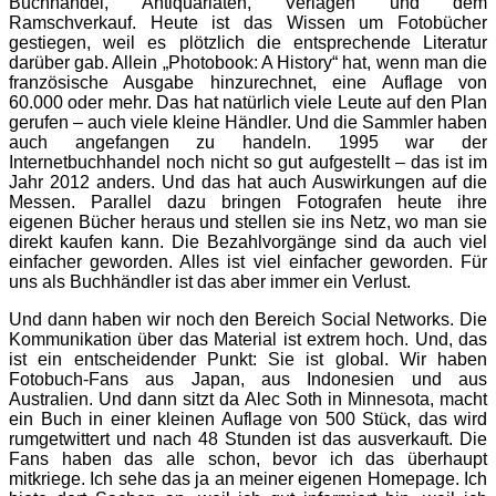
Buchhandel, Antiquariaten, Verlagen und dem
Ramschverkauf. Heute ist das Wissen um Fotobücher
gestiegen, weil es plötzlich die entsprechende Literatur
darüber gab. Allein „Photobook: A History“ hat, wenn man die
französische Ausgabe hinzurechnet, eine Auflage von
60.000 oder mehr. Das hat natürlich viele Leute auf den Plan
gerufen – auch viele kleine Händler. Und die Sammler haben
auch angefangen zu handeln. 1995 war der
Internetbuchhandel noch nicht so gut aufge­stellt – das ist im
Jahr 2012 anders. Und das hat auch Auswirkungen auf die
Messen. Parallel dazu bringen Fotografen heute ihre
eigenen Bücher heraus und stellen sie ins Netz, wo man sie
direkt kaufen kann. Die Bezahlvorgänge sind da auch viel
einfacher geworden. Alles ist viel einfacher geworden. Für
uns als Buchhändler ist das aber immer ein Verlust.
Und dann haben wir noch den Bereich Social Networks. Die
Kommunikation über das Material ist extrem hoch. Und, das
ist ein entscheidender Punkt: Sie ist global. Wir haben
Fotobuch-Fans aus Japan, aus Indonesien und aus
Australien. Und dann sitzt da Alec Soth in Minnesota, macht
ein Buch in einer kleinen Auflage von 500 Stück, das wird
rumgetwittert und nach 48 Stunden ist das ausverkauft. Die
Fans haben das alle schon, bevor ich das überhaupt
mitkriege. Ich sehe das ja an meiner eigenen Homepage. Ich