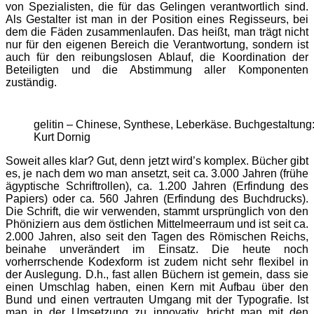
von Spezialisten, die für das Gelingen verantwortlich sind.
Als Gestalter ist man in der Position eines Regisseurs, bei
dem die Fäden zusammenlaufen. Das heißt, man trägt nicht
nur für den eigenen Bereich die Verantwortung, sondern ist
auch für den reibungslosen Ablauf, die Koordination der
Beteiligten und die Abstimmung aller Komponenten
zuständig.
gelitin – Chinese, Synthese, Leberkäse. Buchgestaltung
Kurt Dornig
Soweit alles klar? Gut, denn jetzt wird’s komplex. Bücher gibt
es, je nach dem wo man ansetzt, seit ca. 3.000 Jahren (frühe
ägyptische Schriftrollen), ca. 1.200 Jahren (Erfindung des
Papiers) oder ca. 560 Jahren (Erfindung des Buchdrucks).
Die Schrift, die wir verwenden, stammt ursprünglich von den
Phöniziern aus dem östlichen Mittelmeerraum und ist seit ca.
2.000 Jahren, also seit den Tagen des Römischen Reichs,
beinahe unverändert im Einsatz. Die heute noch
vorherrschende Kodexform ist zudem nicht sehr flexibel in
der Auslegung. D.h., fast allen Büchern ist gemein, dass sie
einen Umschlag haben, einen Kern mit Aufbau über den
Bund und einen vertrauten Umgang mit der Typografie. Ist
man in der Umsetzung zu innovativ, bricht man mit den