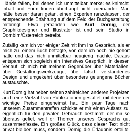
Hände fallen, bei denen ich unmittelbar merke: es knirscht.
Inhalt und Form finden überhaupt nicht zueinander. Man
hätte besser daran getan, einen Experten ranzulassen, der
entsprechende Erfahrung auf dem Feld der Buchgestaltung
mitbringt. Etwa jemanden wie
Kurt Dornig
, der
Graphikdesigner und Illustrator ist und sein Studio in
Dornbirn/Österreich betreibt.
Zufällig kam ich vor einiger Zeit mit ihm ins Gespräch, als er
mich zu einem Buch befragte, von dem ich noch nie gehört
hatte und das mich unmittelbar neugierig machte. Daraus
entspann sich sogleich ein intensives Gespräch, in dessen
Verlauf ich mich mit meinem Gegenüber über Materialien,
über Gestaltungswerkzeuge, über falsch verstandenes
Design und umgekehrt über besonders gelungene Bücher
austauschte.
Kurt Dornig hat neben seinen zahlreichen anderen Projekten
auch eine Vielzahl von Publikationen gestaltet, mit denen er
wichtige Preise eingeheimst hat. Ein paar Tage nach
unserem Zusammentreffen schickte er mir einen Aufsatz zu,
eigentlich für den privaten Gebrauch bestimmt, der mir so
überaus gefiel, weil er Themen unseres Gesprächs gut
zusammenfasste. Ein großes Glück, dass dieser Text nicht
privat bleiben muss, sondern Dornig die Erlaubnis erteilte,