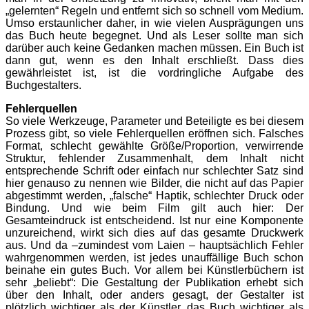
„gelernten“ Regeln und entfernt sich so schnell vom Medium.
Umso erstaunlicher daher, in wie vielen Ausprägungen uns
das Buch heute begegnet. Und als Leser sollte man sich
darüber auch keine Gedanken machen müssen. Ein Buch ist
dann gut, wenn es den Inhalt erschließt. Dass dies
gewährleistet ist, ist die vordringliche Aufgabe des
Buchgestalters.
Fehlerquellen
So viele Werkzeuge, Parameter und Beteiligte es bei diesem
Prozess gibt, so viele Fehlerquellen eröffnen sich. Falsches
Format, schlecht gewählte Größe/Proportion, verwirrende
Struktur, fehlender Zusammenhalt, dem Inhalt nicht
entsprechende Schrift oder einfach nur schlechter Satz sind
hier genauso zu nennen wie Bilder, die nicht auf das Papier
abgestimmt werden, „falsche“ Haptik, schlechter Druck oder
Bindung. Und wie beim Film gilt auch hier: Der
Gesamteindruck ist entscheidend. Ist nur eine Komponente
unzureichend, wirkt sich dies auf das gesamte Druckwerk
aus. Und da –zumindest vom Laien – hauptsächlich Fehler
wahrgenommen werden, ist jedes unauffällige Buch schon
beinahe ein gutes Buch. Vor allem bei Künstlerbüchern ist
sehr „beliebt“: Die Gestaltung der Publikation erhebt sich
über den Inhalt, oder anders gesagt, der Gestalter ist
plötzlich wichtiger als der Künstler, das Buch wichtiger als