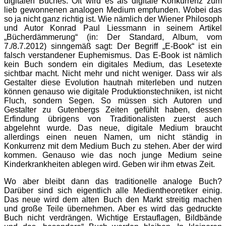
digitalen Buches. Oft wird es als digitale Konkurrenz zum
lieb gewonnenen analogen Medium empfunden. Wobei das
so ja nicht ganz richtig ist. Wie nämlich der Wiener Philosoph
und Autor Konrad Paul Liessmann in seinem Artikel
„Bücherdämmerung“ (in: Der Standard, Album, vom
7./8.7.2012) sinngemäß sagt: Der Begriff „E-Book“ ist ein
falsch verstandener Euphemismus. Das E-Book ist nämlich
kein Buch sondern ein digitales Medium, das Lesetexte
sichtbar macht. Nicht mehr und nicht weniger. Dass wir als
Gestalter diese Evolution hautnah miterleben und nutzen
können genauso wie digitale Produktionstechniken, ist nicht
Fluch, sondern Segen. So müssen sich Autoren und
Gestalter zu Gutenbergs Zeiten gefühlt haben, dessen
Erfindung übrigens von Traditionalisten zuerst auch
abgelehnt wurde. Das neue, digitale Medium braucht
allerdings einen neuen Namen, um nicht ständig in
Konkurrenz mit dem Medium Buch zu stehen. Aber der wird
kommen. Genauso wie das noch junge Medium seine
Kinderkrankheiten ablegen wird. Geben wir ihm etwas Zeit.
Wo aber bleibt dann das traditionelle analoge Buch?
Darüber sind sich eigentlich alle Medientheoretiker einig.
Das neue wird dem alten Buch den Markt streitig machen
und große Teile übernehmen. Aber es wird das gedruckte
Buch nicht verdrängen. Wichtige Erstauflagen, Bildbände