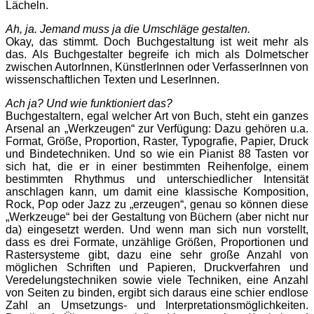
Lächeln.
Ah, ja. Jemand muss ja die Umschläge gestalten.
Okay, das stimmt. Doch Buchgestaltung ist weit mehr als
das. Als Buchgestalter begreife ich mich als Dolmetscher
zwischen AutorInnen, KünstlerInnen oder VerfasserInnen von
wissenschaftlichen Texten und LeserInnen.
Ach ja? Und wie funktioniert das?
Buchgestaltern, egal welcher Art von Buch, steht ein ganzes
Arsenal an „Werkzeugen“ zur Verfügung: Dazu gehören u.a.
Format, Größe, Proportion, Raster, Typografie, Papier, Druck
und Bindetechniken. Und so wie ein Pianist 88 Tasten vor
sich hat, die er in einer bestimmten Reihenfolge, einem
bestimmten Rhythmus und unterschiedlicher Intensität
anschlagen kann, um damit eine klassische Komposition,
Rock, Pop oder Jazz zu „erzeugen“, genau so können diese
„Werkzeuge“ bei der Gestaltung von Büchern (aber nicht nur
da) eingesetzt werden. Und wenn man sich nun vorstellt,
dass es drei Formate, unzählige Größen, Proportionen und
Rastersysteme gibt, dazu eine sehr große Anzahl von
möglichen Schriften und Papieren, Druckverfahren und
Veredelungstechniken sowie viele Techniken, eine Anzahl
von Seiten zu binden, ergibt sich daraus eine schier endlose
Zahl an Umsetzungs- und Interpretationsmöglichkeiten.