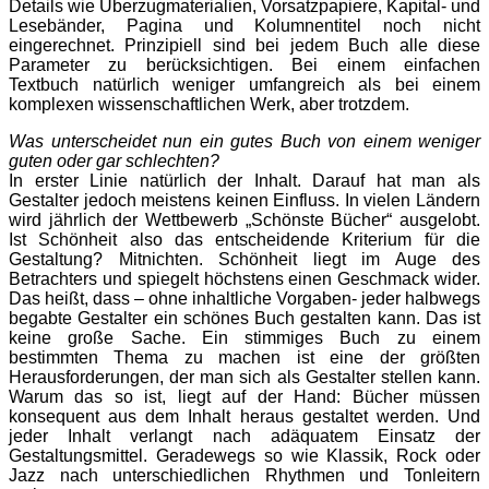
Details wie Überzugmaterialien, Vorsatzpapiere, Kapital- und
Lesebänder, Pagina und Kolumnentitel noch nicht
eingerechnet. Prinzipiell sind bei jedem Buch alle diese
Parameter zu berücksichtigen. Bei einem einfachen
Textbuch natürlich weniger umfangreich als bei einem
komplexen wissenschaftlichen Werk, aber trotzdem.
Was unterscheidet nun ein gutes Buch von einem weniger
guten oder gar schlechten?
In erster Linie natürlich der Inhalt. Darauf hat man als
Gestalter jedoch meistens keinen Einfluss. In vielen Ländern
wird jährlich der Wettbewerb „Schönste Bücher“ ausgelobt.
Ist Schönheit also das entscheidende Kriterium für die
Gestaltung? Mitnichten. Schönheit liegt im Auge des
Betrachters und spiegelt höchstens einen Geschmack wider.
Das heißt, dass – ohne inhaltliche Vorgaben- jeder halbwegs
begabte Gestalter ein schönes Buch gestalten kann. Das ist
keine große Sache. Ein stimmiges Buch zu einem
bestimmten Thema zu machen ist eine der größten
Herausforderungen, der man sich als Gestalter stellen kann.
Warum das so ist, liegt auf der Hand: Bücher müssen
konsequent aus dem Inhalt heraus gestaltet werden. Und
jeder Inhalt verlangt nach adäquatem Einsatz der
Gestaltungsmittel. Geradewegs so wie Klassik, Rock oder
Jazz nach unterschiedlichen Rhythmen und Tonleitern