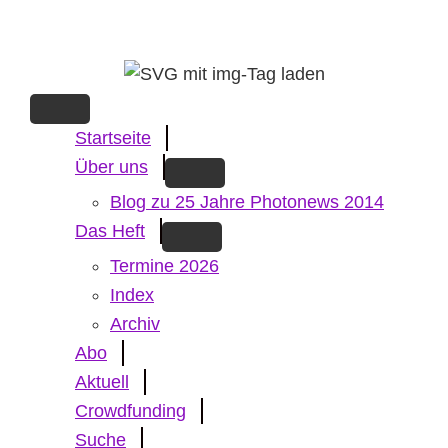
Skip
to
main
content
Startseite
Über uns
Blog zu 25 Jahre Photonews 2014
Das Heft
Termine 2026
Index
Archiv
Abo
Aktuell
Crowdfunding
Suche