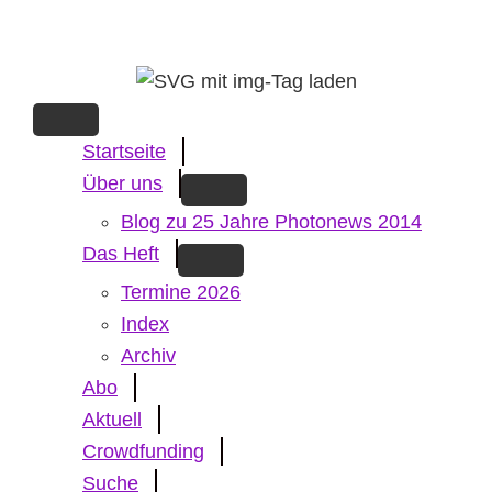
Skip
to
main
content
Startseite
Über uns
Blog zu 25 Jahre Photonews 2014
Das Heft
Termine 2026
Index
Archiv
Abo
Aktuell
Crowdfunding
Suche