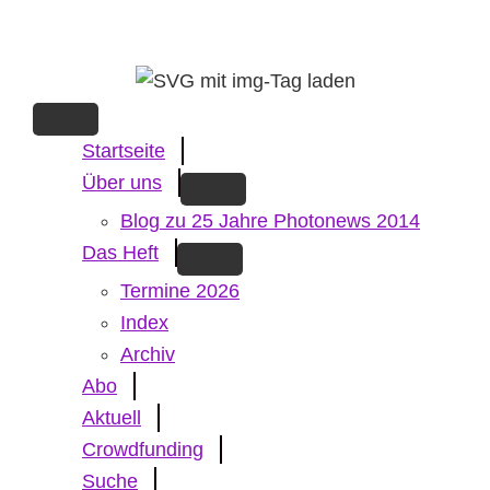
Skip
to
main
content
Startseite
Über uns
Blog zu 25 Jahre Photonews 2014
Das Heft
Termine 2026
Index
Archiv
Abo
Aktuell
Crowdfunding
Suche