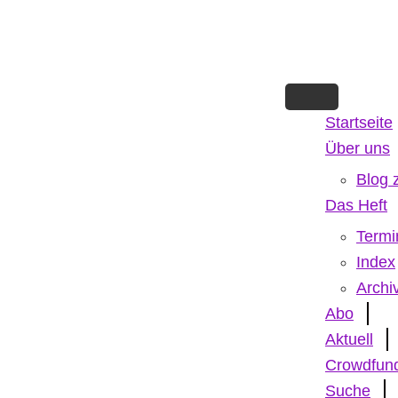
Skip
to
main
content
Startseite
Über uns
Blog 
Das Heft
Termi
Index
Archi
Abo
Aktuell
Crowdfun
Suche