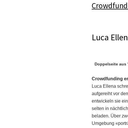
Crowdfund
Luca Elle
Doppelseite aus
Crowdfunding erf
Luca Ellena schre
aufgereiht vor d
entwickeln sie ei
selten in nächtli
beladen. Über zw
Umgebung «porträt