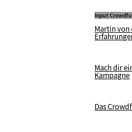
Input Crowdfu
Martin von 
Erfahrunge
Mach dir ei
Kampagne
Das Crowd