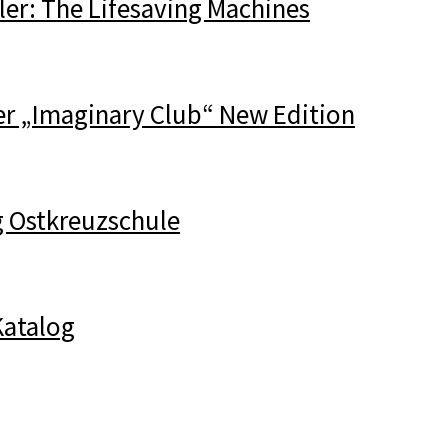
ler: The Lifesaving Machines
er „Imaginary Club“ New Edition
g Ostkreuzschule
atalog