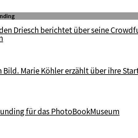
nding
den Driesch berichtet über seine Crowdf
n
n Bild. Marie Köhler erzählt über ihre Star
funding für das PhotoBookMuseum