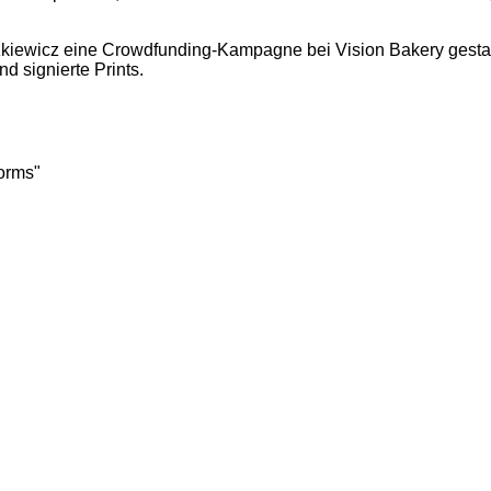
iewicz eine Crowdfunding-Kampagne bei Vision Bakery gestartet
d signierte Prints.
orms"