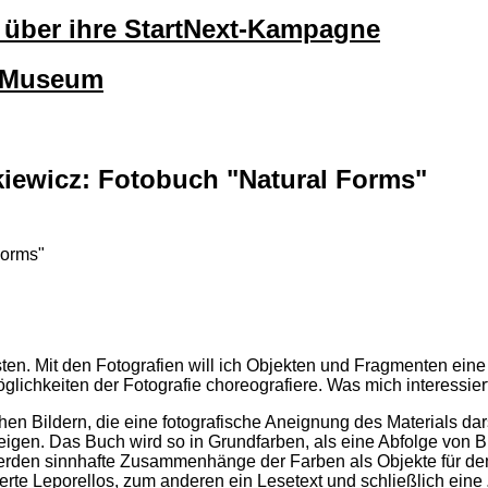
lt über ihre StartNext-Kampagne
okMuseum
iewicz: Fotobuch "Natural Forms"
Forms"
sten. Mit den Fotografien will ich Objekten und Fragmenten ein
chkeiten der Fotografie choreografiere. Was mich interessiert i
ildern, die eine fotografische Aneignung des Materials darste
eigen. Das Buch wird so in Grundfarben, als eine Abfolge von 
den sinnhafte Zusammenhänge der Farben als Objekte für den Be
te Leporellos, zum anderen ein Lesetext und schließlich eine „x