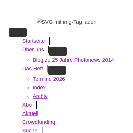
Skip
to
main
content
Startseite
Über uns
Blog zu 25 Jahre Photonews 2014
Das Heft
Termine 2026
Index
Archiv
Abo
Aktuell
Crowdfunding
Suche