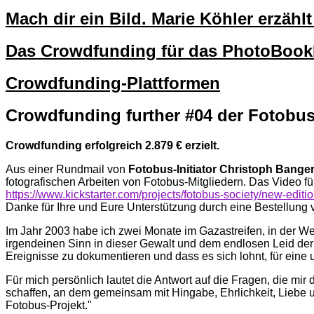
Mach dir ein Bild. Marie Köhler erzäh
Das Crowdfunding für das PhotoBo
Crowdfunding-Plattformen
Crowdfunding further #04 der Fotobus
Crowdfunding erfolgreich 2.879 € erzielt.
Aus einer Rundmail von
Fotobus-Initiator Christoph Banger
fotografischen Arbeiten von Fotobus-Mitgliedern. Das Video fü
https://www.kickstarter.com/projects/fotobus-society/new-editio
Danke für Ihre und Eure Unterstützung durch eine Bestellung 
Im Jahr 2003 habe ich zwei Monate im Gazastreifen, in der Wes
irgendeinen Sinn in dieser Gewalt und dem endlosen Leid der M
Ereignisse zu dokumentieren und dass es sich lohnt, für eine 
Für mich persönlich lautet die Antwort auf die Fragen, die mir
schaffen, an dem gemeinsam mit Hingabe, Ehrlichkeit, Liebe u
Fotobus-Projekt."