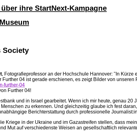
lt über ihre StartNext-Kampagne
okMuseum
 Society
t
, Fotografieprofessor an der Hochschule Hannover: "In Kürze e
r Further 04 ist gerade erschienen, es zeigt Bilder von unseren
n-further-04
von Further 04!
tbank und in Israel gearbeitet. Wenn ich mir heute, genau 20 Ja
enschen zu erkennen. Und gleichzeitig glaube ich fest daran, d
unabhängige Berichterstattung durch professionelle Journalist:
 die Kriege in der Ukraine und im Gazastreifen stellen, dass mei
nd Mut auf verschiedenste Weisen an gesellschaftlich relevante