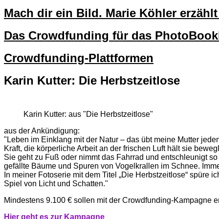
Mach dir ein Bild. Marie Köhler erzäh
Das Crowdfunding für das PhotoBo
Crowdfunding-Plattformen
Karin Kutter: Die Herbstzeitlose
Karin Kutter: aus "Die Herbstzeitlose"
aus der Ankündigung:
"Leben im Einklang mit der Natur – das übt meine Mutter jede
Kraft, die körperliche Arbeit an der frischen Luft hält sie bewegl
Sie geht zu Fuß oder nimmt das Fahrrad und entschleunigt so 
gefällte Bäume und Spuren von Vogelkrallen im Schnee. Immer 
In meiner Fotoserie mit dem Titel „Die Herbstzeitlose“ spüre 
Spiel von Licht und Schatten."
Mindestens 9.100 € sollen mit der Crowdfunding-Kampagne erz
Hi
er g
eht es zur Kampagne