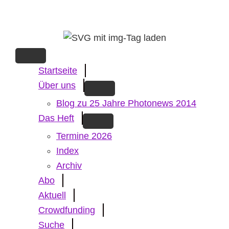
Skip
to
main
content
Startseite
Über uns
Blog zu 25 Jahre Photonews 2014
Das Heft
Termine 2026
Index
Archiv
Abo
Aktuell
Crowdfunding
Suche