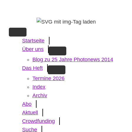
Skip
to
main
content
Startseite
Über uns
Blog zu 25 Jahre Photonews 2014
Das Heft
Termine 2026
Index
Archiv
Abo
Aktuell
Crowdfunding
Suche