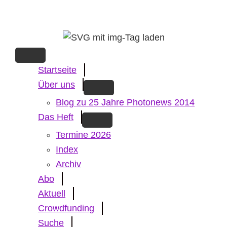
Skip
to
main
content
Startseite
Über uns
Blog zu 25 Jahre Photonews 2014
Das Heft
Termine 2026
Index
Archiv
Abo
Aktuell
Crowdfunding
Suche