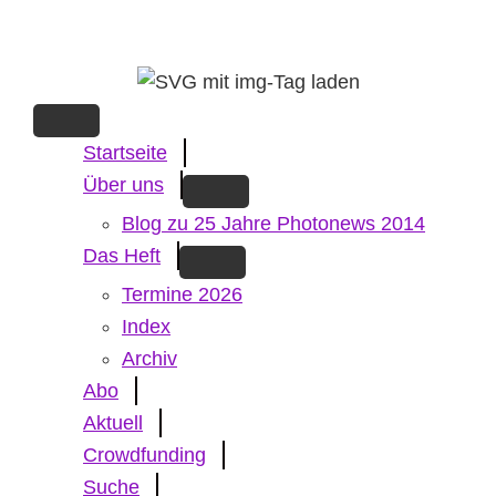
Skip
to
main
content
Startseite
Über uns
Blog zu 25 Jahre Photonews 2014
Das Heft
Termine 2026
Index
Archiv
Abo
Aktuell
Crowdfunding
Suche